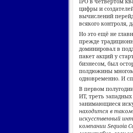
IPO в четвёртом кв
цифры и создателей
вычислений перейд
всякого контроля, 
Но это ещё не глав
прежде традиционн
доминировал в под
пакет акций у ста
бизнесом, был осто
полдюжины многоми
одновременно. И с
В первом полугоди
ИТ, треть западны
занимающиеся иск
находится в таком
искусственный инт
компании Sequoia Ca