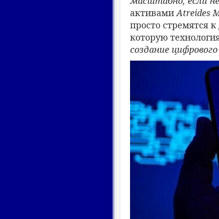
масштабно, если н
активами
Atreides
просто стремятся 
которую технологи
создание цифрового