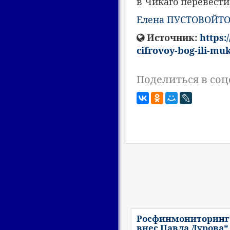
в Чикаго перевести
Елена ПУСТОВОЙТ
Источник:
https:
cifrovoy-bog-ili-mu
Поделиться в соц
Росфинмониторинг
внес Павла Дурова*