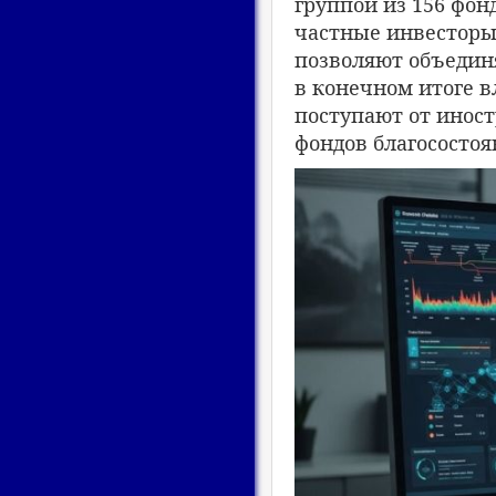
группой из 156 фон
частные инвесторы
позволяют объедин
в конечном итоге в
поступают от иност
фондов благосостоя