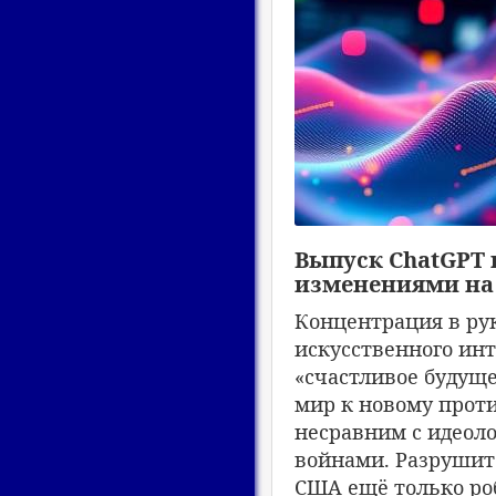
Выпуск ChatGPT 
изменениями на
Концентрация в рук
искусственного инт
«счастливое будуще
мир к новому проти
несравним с идеоло
войнами. Разрушит
США ещё только роб