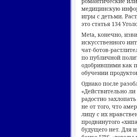
романтические или
медицинскую инфор
игры с детьми. Рас
это статья 134 Уголо
Meta, конечно, изви
искусственного инт
чат-ботов-растлит
по публичной полит
одобрившими как п
обучении продуктов
Однако после разоб
«Действительно ли
радостно захлопать
не от того, что аме
лицу с их нравств
продвинутого «хипа
будущего нет. Для 