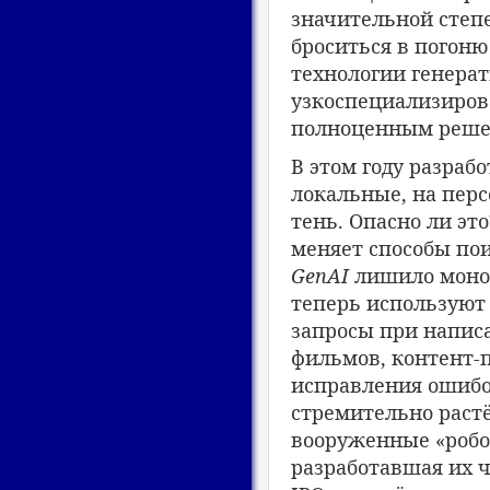
значительной степ
броситься в погоню
технологии генерат
узкоспециализиров
полноценным решен
В этом году разраб
локальные, на перс
тень. Опасно ли эт
меняет способы пои
GenAI
лишило моноп
теперь использую
запросы при написа
фильмов, контент-п
исправления ошибок
стремительно растё
вооруженные «робо
разработавшая их 