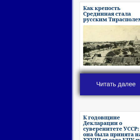
Как крепость
Срединная стала
русским Тирасполе
Читать далее
К годовщине
Декларации о
суверенитете УССР:
она была принята н
XXVIII съезде КПУ п