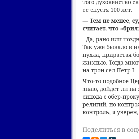
того духовенство с
ее спустя 100 лет.
— Тем не менее, с
считает, что «бри
- Да, рано или поз
Так уже бывало в н
пухла, прирастая б
жизнью. Тогда мног
на трон сел Петр I 
Что-то подобное Ц
знаю, дойдет ли на
синода с обер-прок
религий, но контро
контроль, я уверен,
Поделиться в соц