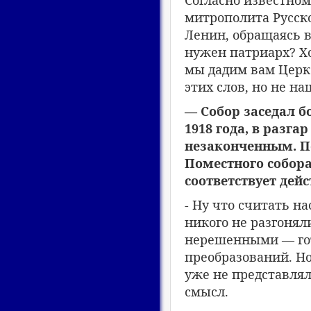
Согласно известно
митрополита Русско
Ленин, обращаясь в
нужен патриарх? Хор
мы дадим вам Церк
этих слов, но не н
— Собор заседал б
1918 года, в разга
незаконченным. По
Поместного собора
соответствует дей
- Ну что считать 
никого не разгонял
нерешенными — гот
преобразований. Н
уже не представля
смысл.