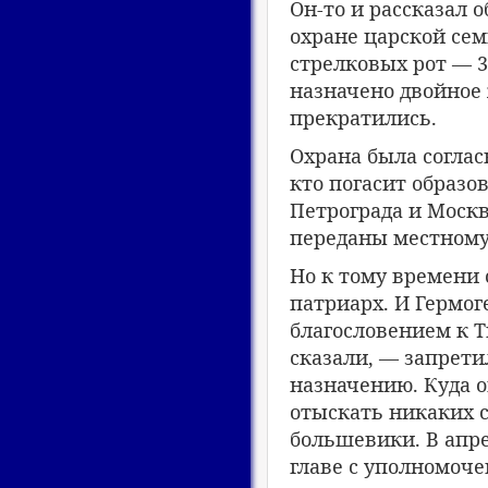
Он-то и рассказал о
охране царской сем
стрелковых рот — 33
назначено двойное 
прекратились.
Охрана была соглас
кто погасит образо
Петрограда и Москв
переданы местному
Но к тому времени
патриарх. И Гермог
благословением к Т
сказали, — запрети
назначению. Куда о
отыскать никаких 
большевики. В апре
главе с уполномоч