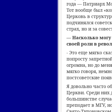
года — Патриарх Мо
Тот вообще был «к
Церковь в структуру
подчинялся советск
страх, но и за совес
— Насколько могу 
своей роли в рево
- Это еще мягко ск
попросту запретной
огромна, но до мен
мягко говоря, немн
постсоветские появ
Я довольно часто 
Церкви. Среди них 
большинстве случае
преподает в МГУ, н
Свято-Тихоновском 