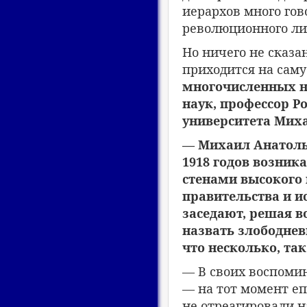
иерархов много гов
революционного ли
Но ничего не сказа
приходится на саму
многочисленных н
наук, профессор Р
университета Мих
— Михаил Анатолье
1918 годов возник
стенами высокого
правительства и ис
заседают, решая в
назвать злободнев
что несколько, та
— В своих воспомин
— на тот момент е
не отреагировали н