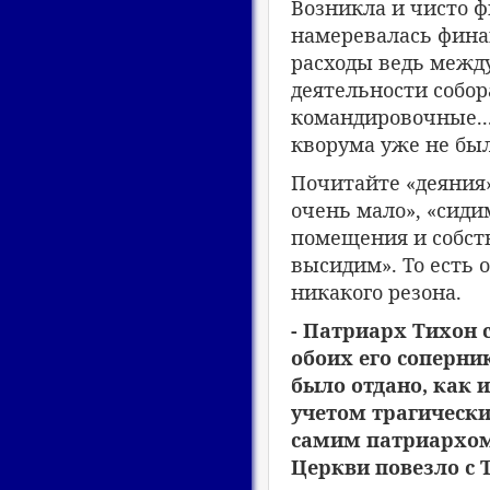
Возникла и чисто ф
намеревалась фина
расходы ведь межд
деятельности собор
командировочные..
кворума уже не бы
Почитайте «деяния»
очень мало», «сиди
помещения и собств
высидим». То есть 
никакого резона.
- Патриарх Тихон 
обоих его соперни
было отдано, как и
учетом трагически
самим патриархом,
Церкви повезло с