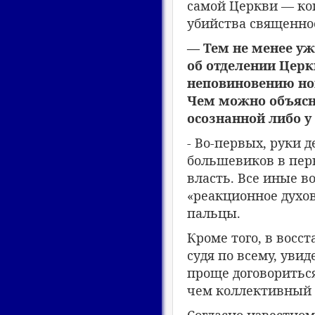
самой Церкви — ког
убийства священно
— Тем не менее уж
об отделении Церк
неповиновению но
Чем можно объясн
осознанной либо у
- Во-первых, руки 
большевиков в пер
власть. Все иные в
«реакционное духов
пальцы.
Кроме того, в восс
судя по всему, уви
проще договориться
чем коллективный 