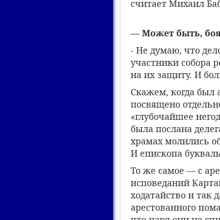
считает Михаил Баб
— Может быть, боя
- Не думаю, что де
участники собора р
на их защиту. И б
Скажем, когда был 
посвящено отдельн
«глубочайшее него
была послана делег
храмах молились об
И епископа буквал
То же самое — с ар
исповеданий Карташ
ходатайство и так 
арестованного пома
что царя они не сч