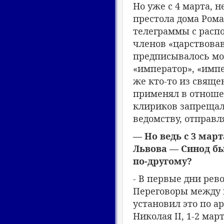
Но уже с 4 марта, 
престола дома Рома
телеграммы с расп
членов «царствова
предписывалось мо
«император», «импе
же кто-то из свящ
применял в отноше
клириков запрещал
ведомству, отправл
— Но ведь с 3 мар
Львова — Синод бы
по-другому?
- В первые дни рев
Переговоры между
установил это по 
Николая II, 1-2 март