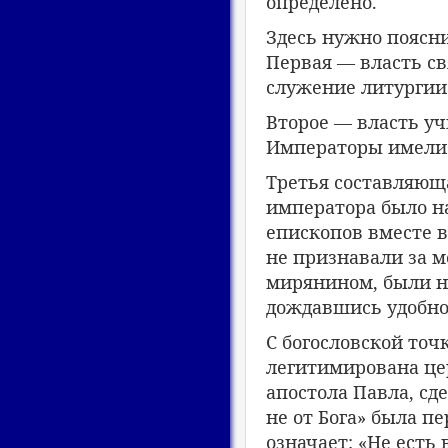
определено.
Здесь нужно поясни
Первая — власть с
служение литургии.
Второе — власть уч
Императоры имели 
Третья составляюща
императора было на
епископов вместе в
не признавали за 
мирянином, были н
дождавшись удобног
С богословской точ
легитимирована це
апостола Павла, сде
не от Бога» была пе
означает: «Не есть 