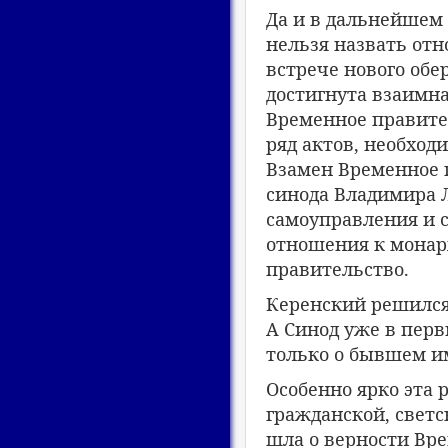
Да и в дальнейшем
нельзя назвать от
встрече нового обе
достигнута взаимн
Временное правител
ряд актов, необход
Взамен Временное 
синода Владимира 
самоуправления и с
отношения к монар
правительство.
Керенский решился 
А Синод уже в перв
только о бывшем им
Особенно ярко эта 
гражданской, свет
шла о верности Вре