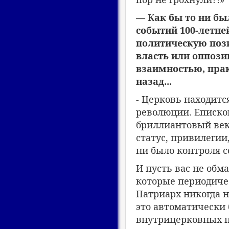
— Как бы то ни бы
событий 100-летне
политическую пози
власть или оппози
взаимностью, прак
назад...
- Церковь находитс
революции. Епископ
бриллиантовый век,
статус, привилегии,
ни было контроля с
И пусть вас не об
которые периодиче
Патриарх никогда н
это автоматически
внутрицерковных по