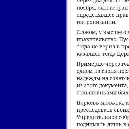
через два дня посл
ноября, был избран
определявшее права
интронизации.
Словом, у высшего
правительство. Пус
тогда не верил в п
казались тогда Цер
Примерно через год
одном из своих пос
надежды на советск
из этого документа
большевиками был
Церковь молчала, к
преследовать своих
Учредительное собр
поднимать лишь в 