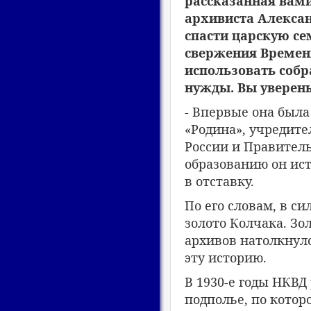
рассказанная вами
архивиста Алекса
спасти царскую се
свержения Временн
использовать соб
нужды. Вы уверены,
- Впервые она была
«Родина», учредит
России и Правитель
образованию он ист
в отставку.
По его словам, в с
золото Колчака. Зо
архивов натолкнулс
эту историю.
В 1930-е годы НКВД
подполье, по котор