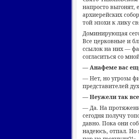
напросто выгонят, 
архиерейских собо
той эпохи к лику с
Доминирующая сего
Все церковные и бл
ссылок на них — фа
согласиться со мно
— Анафеме вас еще
— Нет, но угрозы ф
представителей ду
— Неужели так все
— Да. На протяжени
сегодня получу топ
давно. Пока они соб
надеюсь, отпал. Но 
пор не грохнули?!»