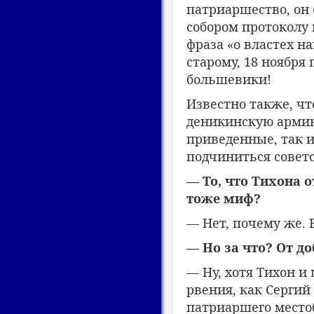
патриаршество, он
собором протоколу 
фраза «о властех на
старому, 18 ноября
большевики!
Известно также, чт
деникинскую армию
приведенные, так и
подчиниться советс
— То, что Тихона о
тоже миф?
— Нет, почему же. 
— Но за что? От до
— Ну, хотя Тихон и
рвения, как Сергий 
патриаршего местоб