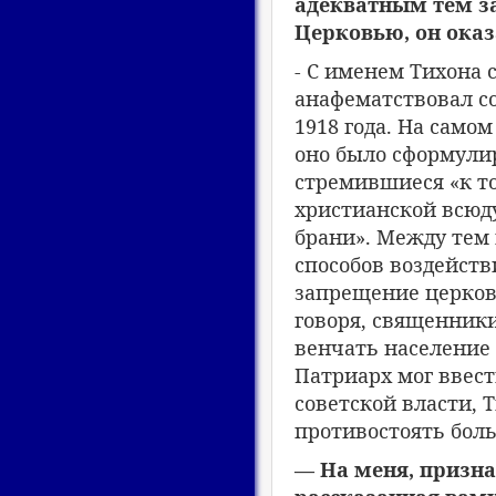
адекватным тем за
Церковью, он оказ
- С именем Тихона 
анафематствовал со
1918 года. На самом
оно было сформули
стремившиеся «к то
христианской всюду
брани». Между тем
способов воздейств
запрещение церков
говоря, священники
венчать население д
Патриарх мог ввести
советской власти, 
противостоять бол
— На меня, призна