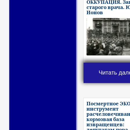
ОККУПАЦИЯ. За
старого врача. 
Ионов
Читать дал
Посмертное ЭКО
инструмент
расчеловечиван
кормовая база
извращенцев:
депутатам пора