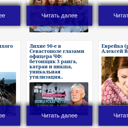
ее
Читать далее
Чита
ихого
Лихие 90-е в
Еврейка (
Севастополе глазами
Алексей 
офицера ЧФ:
бетонщик 3 ранга,
катран и пикша,
уникальная
утилизация..
ее
Читать далее
Чита