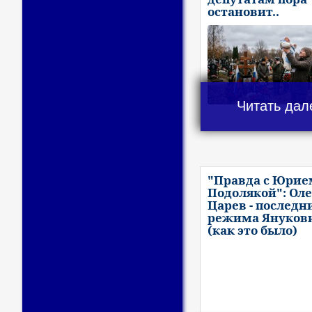
остановит..
Читать дал
"Правда с Юрие
Подолякой": Оле
Царев - последн
режима Януков
(как это было)