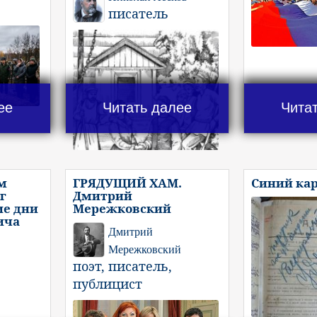
писатель
ее
Читать далее
Чита
м
ГРЯДУЩИЙ ХАМ.
Синий ка
г
Дмитрий
ие дни
Мережковский
ича
Дмитрий
Мережковский
поэт, писатель,
публицист