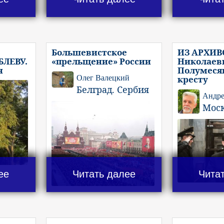
Большевистское
ИЗ АРХИВ
ЛЕВУ.
«прельщение» России
Николаеви
н
Полумеся
Олег Валецкий
кресту
Белград. Сербия
Андре
Мос
ее
Читать далее
Чита