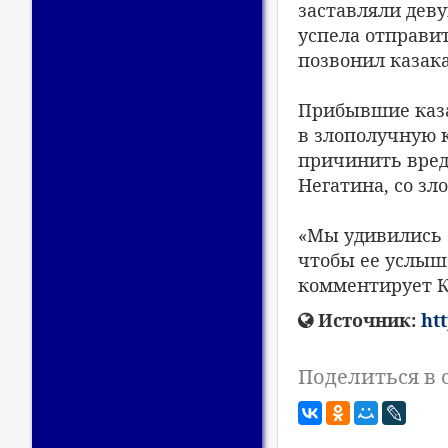
заставляли деву
успела отправи
позвонил казак
Прибывшие каза
в злополучную к
причинить вред
Негатина, со з
«Мы удивились 
чтобы ее услыша
комментирует К
Источник:
ht
Поделиться в 