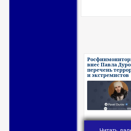
Росфинмонитор
внес Павла Дуро
перечень терро
и экстремистов
Читать дал