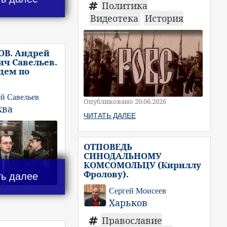
Политика
Видеотека
История
ОВ. Андрей
ч Савельев.
цем по
й Савельев
Опубликовано 20.06.2026
ква
ЧИТАТЬ ДАЛЕЕ
ОТПОВЕДЬ
СИНОДАЛЬНОМУ
КОМСОМОЛЬЦУ (Кириллу
Фролову).
ть далее
Сергей Моисеев
Харьков
Православие