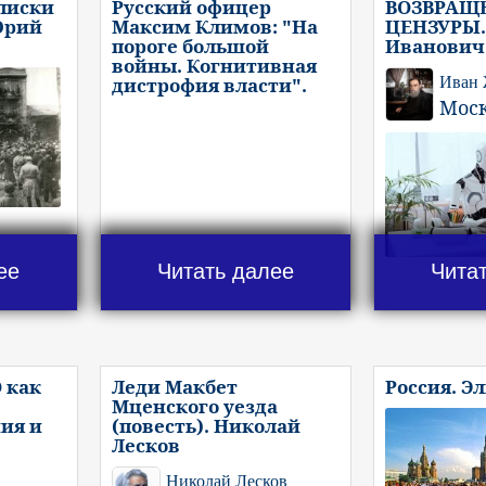
писки
Русский офицер
ВОЗВРАЩ
Юрий
Максим Климов: "На
ЦЕНЗУРЫ.
пороге большой
Иванович
войны. Когнитивная
дистрофия власти".
Иван
Мос
ее
Читать далее
Чита
 как
Леди Макбет
Россия. Э
Мценского уезда
ия и
(повесть). Николай
Лесков
Николай Лесков