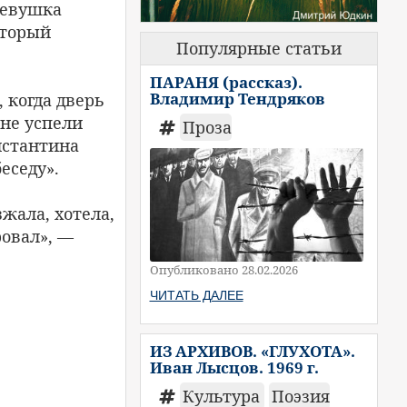
девушка
оторый
Популярные статьи
ПАРАНЯ (рассказ).
Владимир Тендряков
 когда дверь
 не успели
Проза
нстантина
еседу».
жала, хотела,
ровал», —
Опубликовано 28.02.2026
ЧИТАТЬ ДАЛЕЕ
ИЗ АРХИВОВ. «ГЛУХОТА».
Иван Лысцов. 1969 г.
Культура
Поэзия