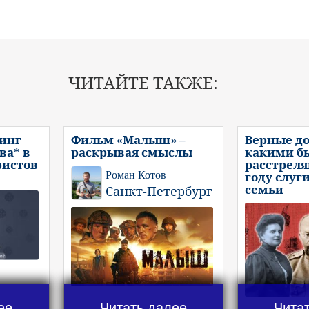
ЧИТАЙТЕ ТАКЖЕ:
инг
Фильм «Малыш» –
Верные до
ва* в
раскрывая смыслы
какими б
ристов
расстреля
Роман Котов
году слуг
семьи
Санкт-Петербург
ее
Читать далее
Чита