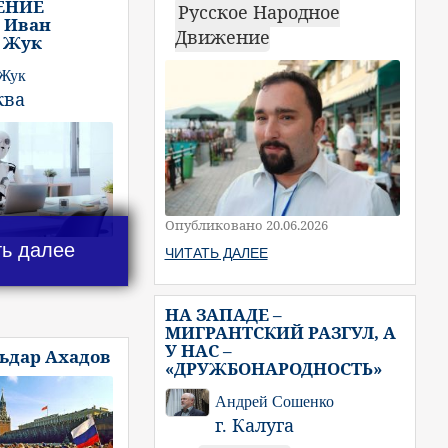
ЕНИЕ
Русское Народное
 Иван
Движение
 Жук
 Жук
ква
Опубликовано 20.06.2026
ть далее
ЧИТАТЬ ДАЛЕЕ
НА ЗАПАДЕ –
МИГРАНТСКИЙ РАЗГУЛ, А
У НАС –
льдар Ахадов
«ДРУЖБОНАРОДНОСТЬ»
Андрей Сошенко
г. Калуга