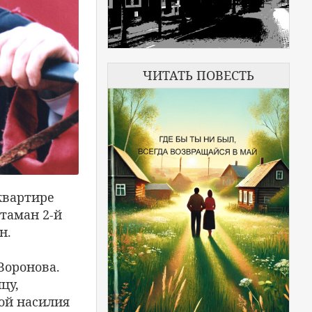
ЧИТАТЬ ПОВЕСТЬ
квартире
таман 2-й
н.
 Воронова.
цу,
зой насилия