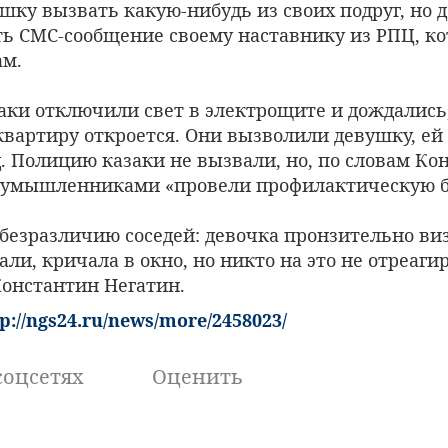
шку вызвать какую-нибудь из своих подруг, но 
ть СМС-сообщение своему наставнику из РПЦ, к
ам.
ки отключили свет в электрощите и дождались,
вартиру откроется. Они вызволили девушку, ей
. Полицию казаки не вызвали, но, по словам Ко
лоумышленниками «провели профилактическую б
безразличию соседей: девочка пронзительно виз
ли, кричала в окно, но никто на это не отреаги
онстантин Негатин.
tp://ngs24.ru/news/more/2458023/
соцсетях
Оценить