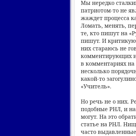
Мы нередко сталкив
патриотом-то не яв
жаждет процесса ка
Ломать, менять, п
те, кто пишут на «
пишут. И критикуют
них стараюсь не го
комментирующих им
в комментариях на 
несколько порядоч
какой-то загогулин
«Учитель».
Но речь не о них. 
подобные РНЛ, и на
могут. На это обра
статье на РНЛ. Ни
часто выдавленные