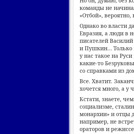
Но он, думаю, без 
команды не начинал
«Отбой», вероятно,
Однако во власти да
Евразия, а люди в н
писателей Василий
и Пушкин… Только 
у нас такое на Рус
какие-то Безруков
со справками из д
Все. Хватит. Закан
хочется много, а у
Кстати, знаете, че
социализме, сталин
монархии» и отцы д
например, не встре
ораторов и режиссе