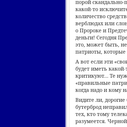
порой скандально-
какой-то исключите
количество средств
верблюдах или слон
о Пророке и Предт
деньги! Сегодня Пре
это, может быть, не
патриоты, которые
А вот если эти «сво
будет иметь какой-
критикуют… Те нужн
«правильные патрио
когда надо и кому н
Видите ли, дорогие 
бутерброд неправил
тех, кто тому теле
разумеется. Черной