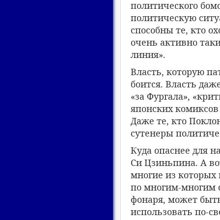
политического бом
политическую ситуа
способны те, кто ох
очень активно так
линия».
Власть, которую па
боится. Власть даж
«за Фургала», «кри
японских комиксов 
Даже те, кто Покло
сутенеры политичес
Куда опаснее для н
Си Цзиньпина. А во
многие из которых 
по многим-многим с
фонаря, может быть
использовать по-с