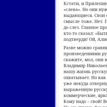
Кстати, и Прилепин
«слева». Но они ну
выдающиеся. Свои о
смысле тоже. Нет. 
до слез. Главное пр
кто-то сказал: «Быт
подтверди! Ой, Али
Разве можно сравн
произведениями ру
скажите, мол, они 
Владимир Николаев
нашу жизнь русску
охватывает. Но как
уже некуда отверну
выраженную русск
коммерческие, ярко
Кому надо – свой! В