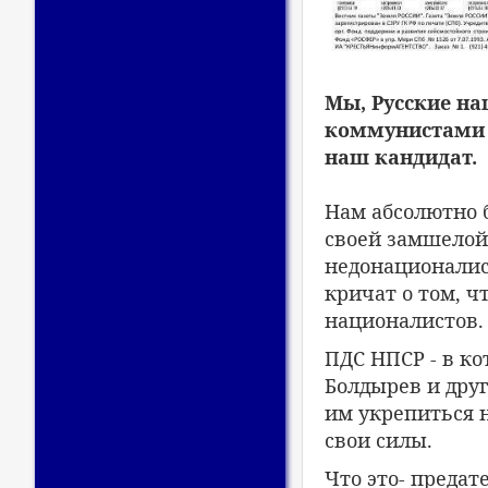
Мы, Русские на
коммунистами и
наш кандидат.
Нам абсолютно б
своей замшелой 
недонационалис
кричат о том, ч
националистов.
ПДС НПСР - в ко
Болдырев и дру
им укрепиться н
свои силы.
Что это- предат