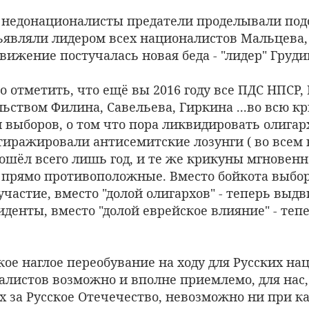
ду недонационалисты предатели проделывали по
являли лидером всех националистов Мальцева, 
ижение постучалась новая беда - "лидер" Груди
о отметить, что ещё вы 2016 году все ПДС НПСР, Р
ьством Филина, Савельева, Гиркина ...во всю к
 выборов, о том что пора ликвидировать олига
 тиражировали антисемитские лозунги ( во всем
рошёл всего лишь год, и те же крикуны мгновен
а прямо противоположные. Вместо бойкота выбор
участие, вместо "долой олигархов" - теперь выд
иденты, вместо "долой еврейское влияние" - теп
ое наглое переобувание на ходу для Русских на
алистов возможно и вполне приемлемо, для нас,
 за Русское Отечечество, невозможно ни при к