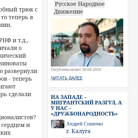
Русское Народное
добный трюк с
Движение
то теперь в
нин.
НФ и т.д.,
ричали о
рхический
 виноваты
Опубликовано 20.06.2026
но развернули
ов - теперь
ЧИТАТЬ ДАЛЕЕ
вигают
ерь сделали
НА ЗАПАДЕ –
МИГРАНТСКИЙ РАЗГУЛ, А
У НАС –
«ДРУЖБОНАРОДНОСТЬ»
ционалистов?
Андрей Сошенко
 сердцем и
г. Калуга
аких