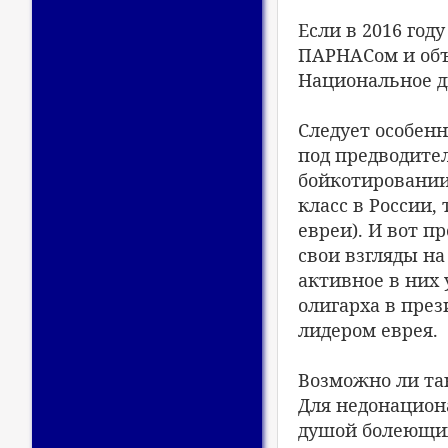
Если в 2016 го
ПАРНАСом и объ
Национальное дв
Следует особенн
под предводител
бойкотировании
класс в России,
евреи). И вот п
свои взгляды н
активное в них 
олигарха в през
лидером еврея.
Возможно ли так
Для недонацион
душой болеющих