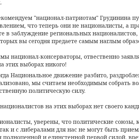
.
екомендуем "национал-патриотам" Грудинина п
влением, что теперь они не националисты, а пр
те в заблуждение региональных националистов,
оторых вы сегодня предаете самым наглым образ
 мы национал-консерваторы, отвественно заявля
а этих выборах никого!
огда Национальное движение разбито, раздробле
ализовано, мы считаем необходимым собрать во
ственную политическую силу.
х националистов на этих выборах нет своего канд
ионалисты, уверены, что политические союзы, к
ак и с либералами для нас не могут быть прием
я полноценной и единстенной первой силой, вр