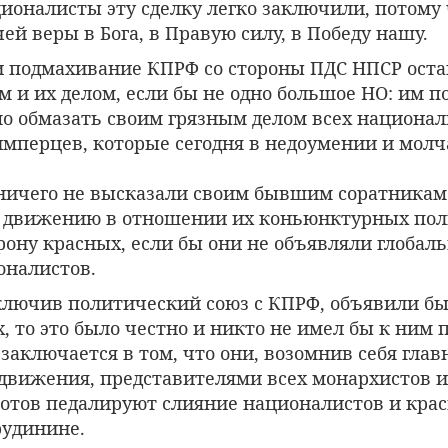
ионалисты эту сделку легко заключили, потому 
чей веры в Бога, в Правую силу, в Победу нашу.
и подмахивание КПРФ со стороны ПДС НПСР оста
 и их делом, если бы не одно большое НО: им п
мо обмазать своим грязным делом всех национал
имперцев, которые сегодня в недоумении и мол
ничего не высказали своим бывшим соратникам
 движению в отношении их коньюнктурных пол
ону красных, если бы они не объявляли глобал
оналистов.
аключив политический союз с КПРФ, объявили б
 то это было честно и никто не имел бы к ним 
 заключается в том, что они, возомнив себя гла
движения, представителями всех монархистов и
отов педалируют слияние националистов и крас
рудинине.