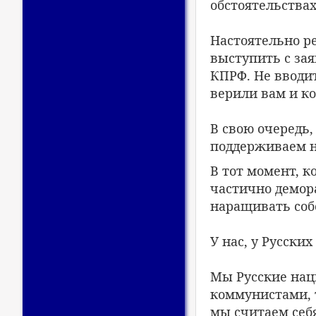
обстоятельствах
Настоятельно р
выступить с зая
КПРФ. Не вводи
верили вам и к
В свою очередь,
поддерживаем н
В тот момент, к
частично демор
наращивать соб
У нас, у Русски
Мы Русские нац
коммунистами, т
мы считаем себ