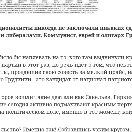
ционалисты никогда не заключали никаких сд
 либералами. Коммунист, еврей и олигарх Гр
ыло бы наплевать на то, кого там выдвинули к
партии в этот раз, но речь идёт о том, что неко
ты, продавшие свою совесть за мелкий прайс, н
то Грудинин - это кандидат от национал-патриото
торое вошли такие деятели как Савельев, Гиркин
гие сегодня активно подмахивают красным чертя
а политическом поле, именно в тот момент, ког
ельство? Именно так! Собравшись узким кругом,