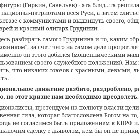
фигуры (Гиркин, Савельев) - эта бляд...та решил
 национал-патриотами всея Руси, а затем слитьс
стазе с коммунистами и выдвинуть своего, общ
врей и красный олигарх Грудинин.
есь разбирать самого Грудинина и то, каким обр
зником", за счет чего на самом деле процветает
к именно он этого добился (мошенническими ма
льзованием своего служебного положения). Нам
ить, что никаких союзов с красными, левыми, л
ть.
ациональное движение разбито, раздроблено, р
, но этот кризис нам необходимо преодолеть.
ционалисты, претендуем на полноту власти цел
венная сила, которая благословлена Богом на то
огда не согласимся быть приложением к КПРФ и
аключим сделку с дьяволом, кем бы он не прики