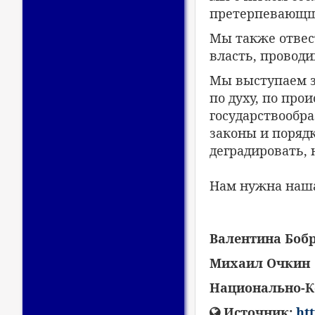
претерпевающш
Мы также отвес
власть, провод
Мы выступаем за
по духу, по про
государствообра
законы и порядк
деградировать, 
Нам нужна наша
Валентина Боб
Михаил Очкин
Национально-К
Источник:
ht