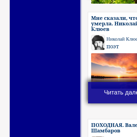
Мне сказали, чт
умерла. Никола
Клюев
Николай Клю
поэт
Читать дал
ПОХОДНАЯ. Вал
Шамбаров