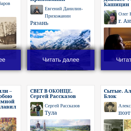
баров
Кашицин
Евгений Данилин-
Олег
Прихожанин
г. А
Рязань
ее
Читать далее
Чита
или –
СВЕТ В ОКОНЦЕ.
Сытые. А
обою
Сергей Рассказов
Блок
емной
славил
Сергей Рассказов
Алекс
Тула
поэт