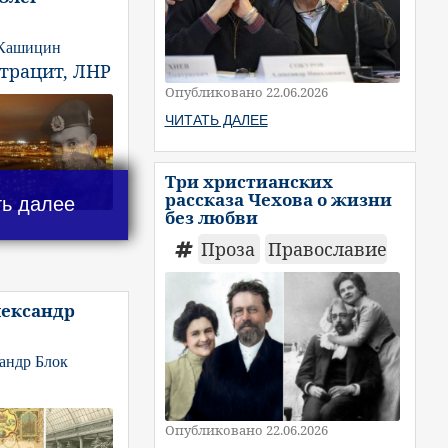
 Кашицин
нтрацит, ЛНР
Опубликовано 22.06.2026
ЧИТАТЬ ДАЛЕЕ
Три христианских
рассказа Чехова о жизни
ть далее
без любви
Проза
Православие
лександр
андр Блок
Опубликовано 22.06.2026