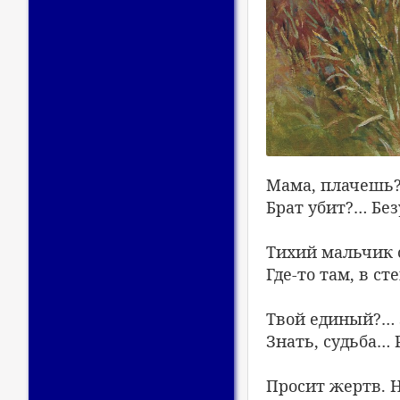
Мама, плачешь?
Брат убит?… Бе
Тихий мальчик 
Где-то там, в с
Твой единый?…
Знать, судьба… 
Просит жертв. Н