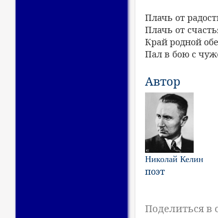
Плачь от радост
Плачь от счасть
Край родной обе
Пал в бою с чу
Автор
Николай Келин
поэт
Поделиться в 