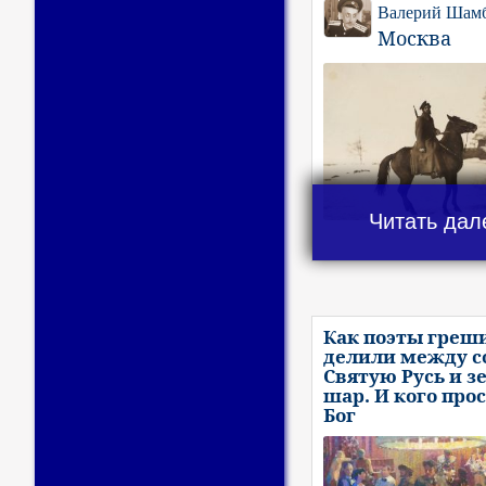
Валерий Шам
Москва
Читать дал
Как поэты греш
делили между с
Святую Русь и з
шар. И кого про
Бог