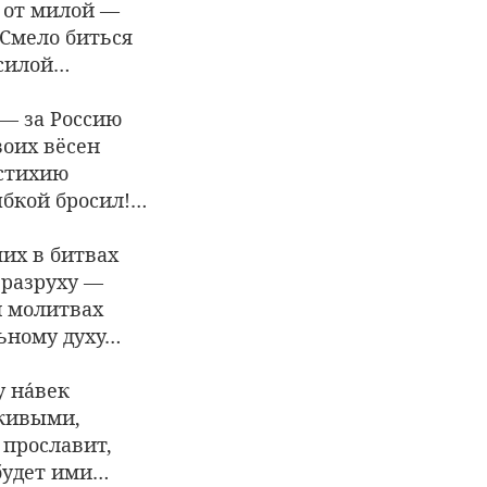
 от милой —
Смело биться
 силой…
 — за Россию
воих вёсен
стихию
ыбкой бросил!…
их в битвах
 разруху —
и молитвах
льному духу…
 на́век
живыми,
 прославит,
будет ими…