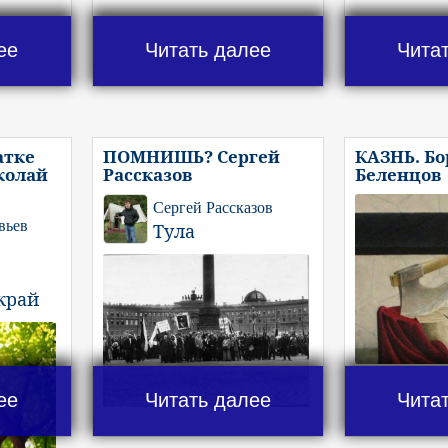
ее
Читать далее
Чита
атке
ПОМНИШЬ? Сергей
КАЗНЬ. Бо
колай
Рассказов
Беленцов
Сергей Рассказов
вьев
Тула
край
ее
Читать далее
Чита