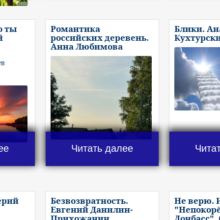
о ты
Романтика
Блики. А
й
российских деревень.
Кухтурск
Анна Любимова
ев
ее
Читать далее
Чита
ерий
Безвозвратность.
Не верю. 
Евгений Данилин-
"Непокор
Прихожанин
Донбасс".