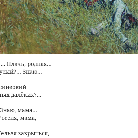
… Плачь, родная…
зусый?… Знаю…
синеокий
тепях далёких?…
 Знаю, мама…
Россия, мама,
ельзя закрыться,