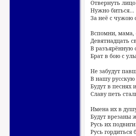
Отвернуть лицо
Нужно биться… 
За неё с чужою
Вспомни, мама,
Девятнадцать с
В разъярённую 
Брат в бою с ул
Не забудут павш
В нашу русскую
Будут в песнях 
Славу петь ста
Имена их в душу
Будут врезаны 
Русь их подвиги
Русь гордиться 