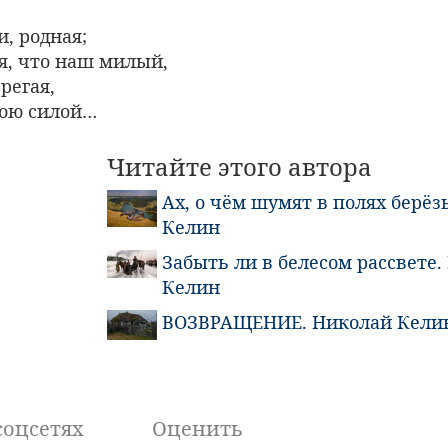
и, родная;
я, что наш милый,
регая,
жою силой…
Читайте этого автора
Ах, о чём шумят в полях берёз
Келин
Забыть ли в белесом рассвете.
Келин
ВОЗВРАЩЕНИЕ. Николай Кели
соцсетях
Оценить