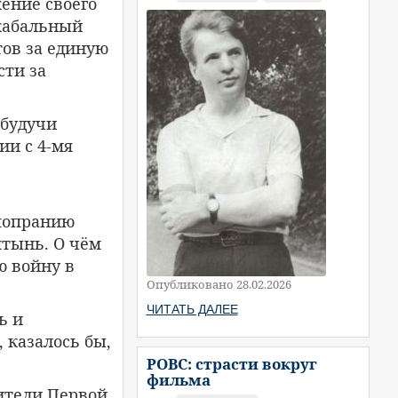
ение своего
 кабальный
тов за единую
сти за
 будучи
ии с 4-мя
 попранию
ятынь. О чём
ю войну в
Опубликовано 28.02.2026
ЧИТАТЬ ДАЛЕЕ
ь и
, казалось бы,
РОВС: страсти вокруг
фильма
дители Первой