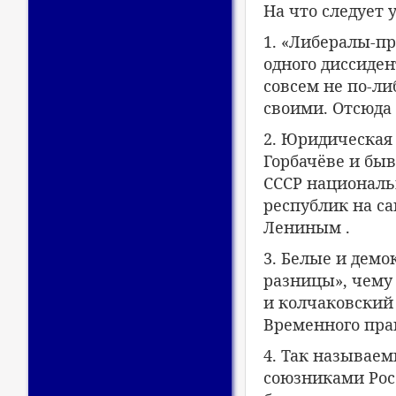
На что следует 
1. «Либералы-п
одного диссиде
совсем не по-л
своими. Отсюда 
2. Юридическая
Горбачёве и бы
СССР националь
республик на са
Лениным .
3. Белые и дем
разницы», чему
и колчаковский 
Временного пра
4. Так называе
союзниками Росс