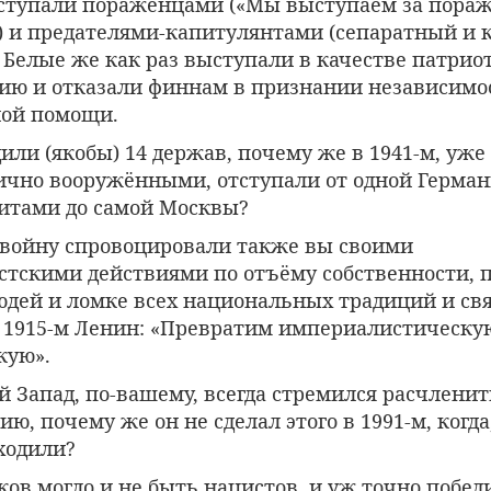
тупали пораженцами («Мы выступаем за пораж
) и предателями-капитулянтами (сепаратный и
 Белые же как раз выступали в качестве патрио
ию и отказали финнам в признании независимо
ной помощи.
дили (якобы) 14 держав, почему же в 1941-м, уже
ично вооружёнными, отступали от одной Герман
итами до самой Москвы?
 войну спровоцировали также вы своими
стскими действиями по отъёму собственности,
людей и ломке всех национальных традиций и св
в 1915-м Ленин: «Превратим империалистическу
кую».
й Запад, по-вашему, всегда стремился расчленит
ию, почему же он не сделал этого в 1991-м, когда
ходили?
ков могло и не быть нацистов, и уж точно побе