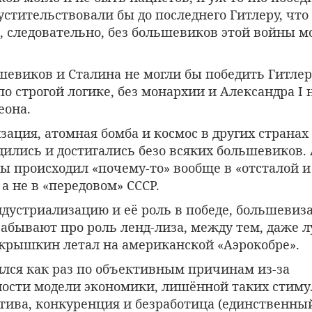
стительствовали бы до последнего Гитлеру, что
 следовательно, без большевиков этой войны мо
ьшевиков и Сталина не могли бы победить Гитлер
по строгой логике, без монархии и Александра I 
еона.
зация, атомная бомба и космос в других странах
ились и достигались безо всяких большевиков. 
ы происходил «почему-то» вообще в «отсталой и
 а не в «передовом» СССР.
ндустриализацию и её роль в победе, большевиз
забывают про роль ленд-лиза, между тем, даже 
окрышкин летал на американской «Аэрокобре».
ился как раз по объективным причинам из-за
ости модели экономики, лишённой таких стимул
тива, конкуренция и безработица (единственны