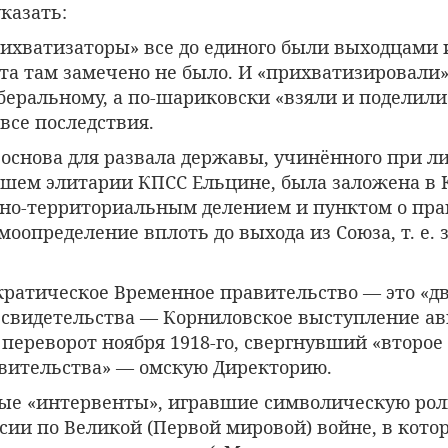
указать:
рихватизаторы» все до единого были выходцами 
нта там замечено не было. И «прихватизировали
иберальному, а по-шариковски «взяли и поделил
все последствия.
 основа для развала державы, учинённого при л
вшем элитарии КПСС Ельцине, была заложена в
но-территориальным делением и пунктом о пра
моопределение вплоть до выхода из Союза, т. е.
ократическое Временное правительство — это «д
 свидетельства — Корниловское выступление авг
переворот ноября 1918-го, свергнувший «второе
вительства» — омскую Директорию.
мые «интервенты», игравшие символическую рол
ии по Великой (Первой мировой) войне, в котор