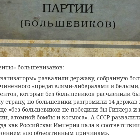
енты» большевизанов:
ватизаторы» развалили державу, собранную б
 учинённого «предателями-либералами и белыми,
ентов, которые без большевиков расчленили бы
у страну, но большевики разгромили 14 держав 
ще «без большевиков не победили бы Гитлера и 
ии, атомной бомбы и космоса». А СССР развалил
гда как Российская Империя пала в соответствии
чением «по объективным причинам».