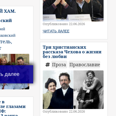
Й ХАМ.
ский
Опубликовано 22.06.2026
рий
ЧИТАТЬ ДАЛЕЕ
ковский
атель,
Три христианских
т
рассказа Чехова о жизни
без любви
Проза
Православие
ть далее
 в
ле глазами
ЧФ:
Опубликовано 22.06.2026
3 ранга,