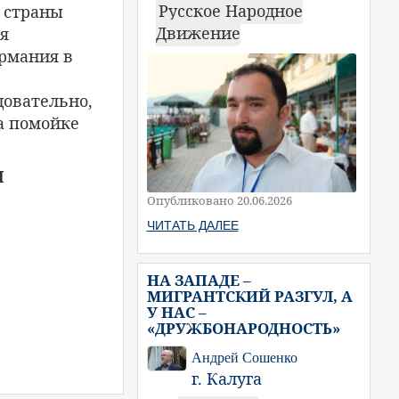
Русское Народное
е страны
Движение
ея
ермания в
довательно,
а помойке
Н
Опубликовано 20.06.2026
ЧИТАТЬ ДАЛЕЕ
НА ЗАПАДЕ –
МИГРАНТСКИЙ РАЗГУЛ, А
У НАС –
«ДРУЖБОНАРОДНОСТЬ»
Андрей Сошенко
г. Калуга