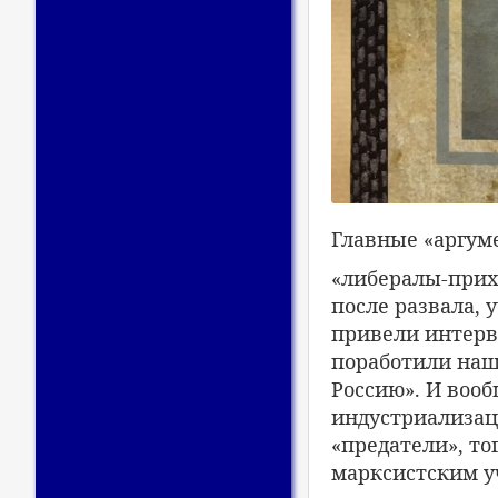
Главные «аргум
«либералы-прих
после развала,
привели интерв
поработили наш
Россию». И вооб
индустриализац
«предатели», то
марксистским у