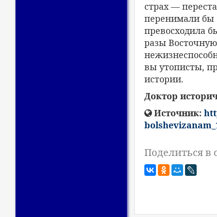
страх — переста
перенимали бы с
превосходила бы
разы Восточную)
нежизнеспособн
вы утописты, п
истории.
Доктор истори
Источник:
htt
bolshevizanam_
Поделиться в 