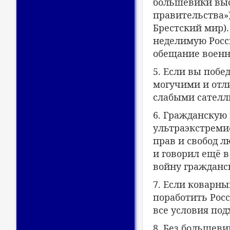
большевики выс
правительства»
Брестский мир).
неделимую Росс
обещание воен
5. Если вы побе
могучими и отл
слабыми сателл
6. Гражданскую
ультраэкстреми
прав и свобод 
и говорил ещё 
войну гражданс
7. Если коварны
поработить Росс
все условия под
8. Без большеви