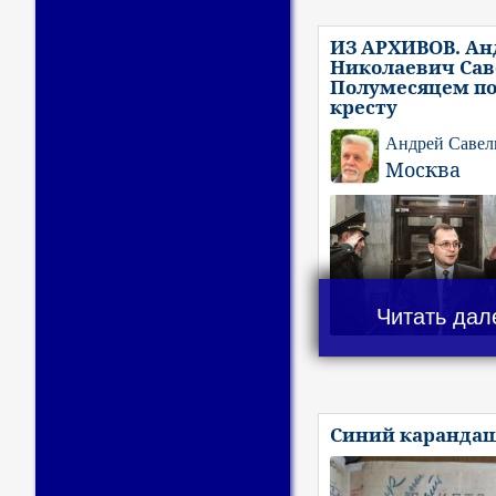
ИЗ АРХИВОВ. Ан
Николаевич Сав
Полумесяцем п
кресту
Андрей Савел
Москва
Читать дал
Синий каранда