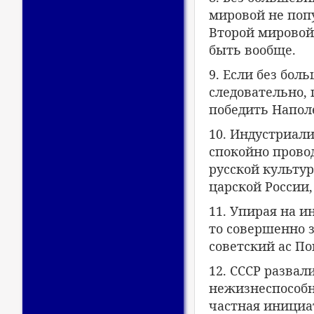
мировой не попу
Второй мировой,
быть вообще.
9. Если без бол
следовательно, 
победить Напол
10. Индустриали
спокойно провод
русской культур
царской России,
11. Упирая на и
то совершенно 
советский ас П
12. СССР развал
нежизнеспособн
частная инициа