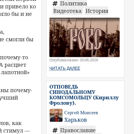
Политика
 и привело ко
Видеотека
История
гло бы и не
а,
не смогли бы
 почему-то
Опубликовано 20.06.2026
А расцвет
ЧИТАТЬ ДАЛЕЕ
 лапотной»
ОТПОВЕДЬ
аны почему-
СИНОДАЛЬНОМУ
КОМСОМОЛЬЦУ (Кириллу
лучший
Фролову).
Сергей Моисеев
Харьков
ов, как
Православие
й стимул —