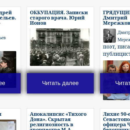
дрей
ОККУПАЦИЯ. Записки
ГРЯДУЩИ
ельев.
старого врача. Юрий
Дмитрий
о
Ионов
Мережков
Дмит
ьев
Мереж
поэт, пис
публицис
ее
Читать далее
Чита
ш
Апокалипсис «Тихого
Лихие 90-е
Дона». Скрытая
Севастопо
религиозность в
офицера 
творчестве М.А.
бетонщик 