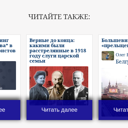
ЧИТАЙТЕ ТАКЖЕ:
инг
Верные до конца:
Большеви
ва* в
какими были
«прельще
ристов
расстрелянные в 1918
году слуги царской
Олег 
семьи
Белг
ее
Читать далее
Чита