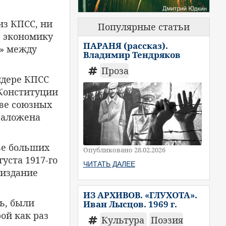
из КПСС, ни
Популярные статьи
» экономику
ПАРАНЯ (рассказ).
и» между
Владимир Тендряков
Проза
идере КПСС
 Конституции
ве союзных
 заложена
ве больших
Опубликовано 28.02.2026
уста 1917-го
ЧИТАТЬ ДАЛЕЕ
 издание
ИЗ АРХИВОВ. «ГЛУХОТА».
ь, были
Иван Лысцов. 1969 г.
ой как раз
Культура
Поэзия