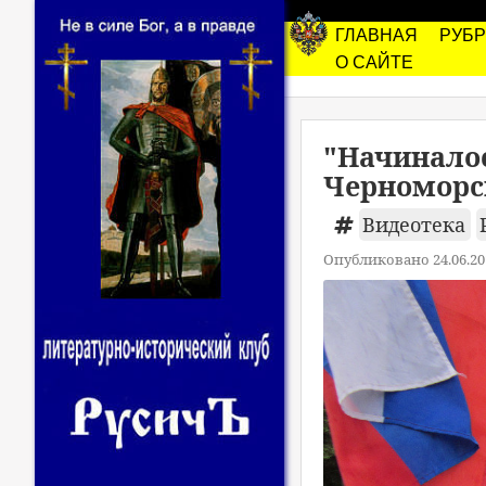
ГЛАВНАЯ
РУБ
О САЙТЕ
"Начиналос
Черноморс
Видеотека
Опубликовано 24.06.20