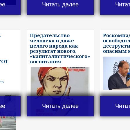
ее
Читать далее
Чита
К
Предательство
Роскомна
человека и даже
освободил
целого народа как
деструкт
результат нового,
опасным 
«капиталистического»
"ОТ
воспитания
ев
ее
Читать далее
Чита