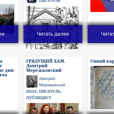
писатель
ее
Читать далее
Чита
м
ГРЯДУЩИЙ ХАМ.
Синий ка
г
Дмитрий
ие дни
Мережковский
ича
Дмитрий
Мережковский
поэт, писатель,
публицист