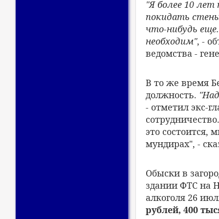
"Я более 10 лет
покидать стены
что-нибудь еще
необходим"
, - 
ведомства - ге
В то же время 
должность.
"Над
- отметил экс-г
сотрудничество.
это состоится, 
мундирах", - ска
Обыски в загор
здании ФТС на 
алкоголя 26 июл
рублей, 400 тыс