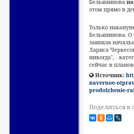
Бельянинова
на
этом прямо в де
Только накануне
Бельянинова. О 
заявила началь
Лариса Черкесов
никогда", - кат
сейчас в планов
Источник:
htt
navernoe-otprav
prodolzhenie-ra
Поделиться в 