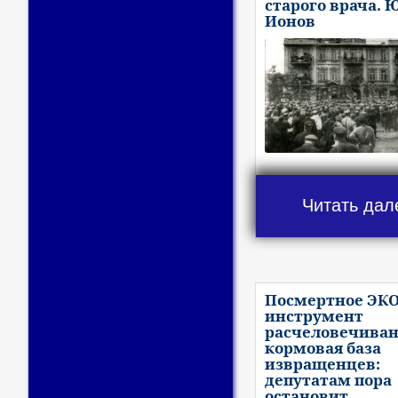
старого врача. 
Ионов
Читать дал
Посмертное ЭКО
инструмент
расчеловечиван
кормовая база
извращенцев:
депутатам пора
остановит..