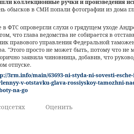
шли коллекционные ручки и произведения ис
нь обысков в СМИ попали фотографии из дома г
 в ФТС опровергли слухи о грядущем уходе Андр
том, что глава ведомства не собирается в отстав
ник правового управления Федеральной таможе
а. "Этого просто не может быть, потому что не
егорично заявила чиновница, добавив, что руков
ом отпуске.
p://3rm.info/main/63693-ni-styda-ni-sovesti-esche
lennyy-v-otstavku-glava-rossiyskoy-tamozhni-na
boty-na-go
соцсетях
Оценить