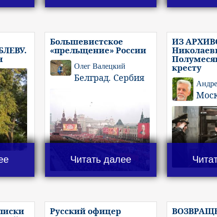
Большевистское
ИЗ АРХИВ
ЛЕВУ.
«прельщение» России
Николаеви
н
Полумеся
Олег Валецкий
кресту
Белград. Сербия
Андре
Мос
ее
Читать далее
Чита
писки
Русский офицер
ВОЗВРАЩ