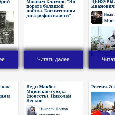
Юрий
Максим Климов: "На
ЦЕНЗУРЫ.
пороге большой
Иванович
войны. Когнитивная
дистрофия власти".
Иван
Мос
ее
Читать далее
Чита
 как
Леди Макбет
Россия. Э
Мценского уезда
ия и
(повесть). Николай
Лесков
Николай Лесков