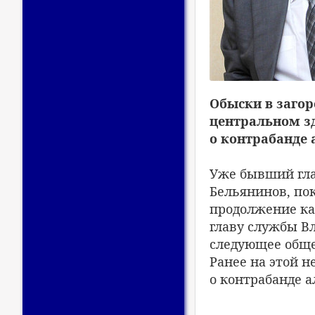
Обыски в загор
центральном з
о контрабанде 
Уже бывший гла
Бельянинов, пок
продолжение ка
главу службы Вл
следующее обще
Ранее на этой н
о контрабанде а