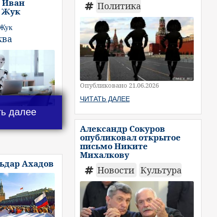
 Иван
Политика
 Жук
 Жук
ква
Опубликовано 21.06.2026
ЧИТАТЬ ДАЛЕЕ
ть далее
Александр Сокуров
опубликовал открытое
письмо Никите
Михалкову
льдар Ахадов
Новости
Культура