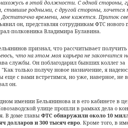
 нахожусь в этой должности. С одной стороны, 
, ставшие родными, с другой стороны, хочется
. Достаточно времени, мне кажется. Приток св
объявил он, представляя сотрудникам ФТС нового 
нерал-полковника Владимира Булавина.
Бельянинов признал, что рассчитывает получить
еюсь, что на этом моя карьера не закончится н
лава службы. Он поблагодарил бывших коллег за
 "Как только получу новое назначение, я надеюс
мы еще с вами встретимся, но уже, наверное, не
зал он.
одном имении Бельянинова и в его кабинете в ц
Новозаводской улице прошли в рамках дела о ко
я. В доме главы
ФТС обнаружили около 10 мил
яч долларов и 300 тысяч евро
. Кроме того, в и