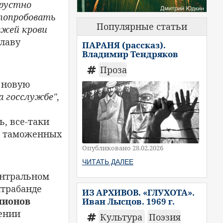
грустно
 попробовать
Популярные статьи
ежей крови
главу
ПАРАНЯ (рассказ).
Владимир Тендряков
Проза
 новую
а госслужбе"
,
ь, все-таки
 в таможенных
Опубликовано 28.02.2026
ЧИТАТЬ ДАЛЕЕ
ентральном
нтрабанде
ИЗ АРХИВОВ. «ГЛУХОТА».
лионов
Иван Лысцов. 1969 г.
мении
Культура
Поэзия