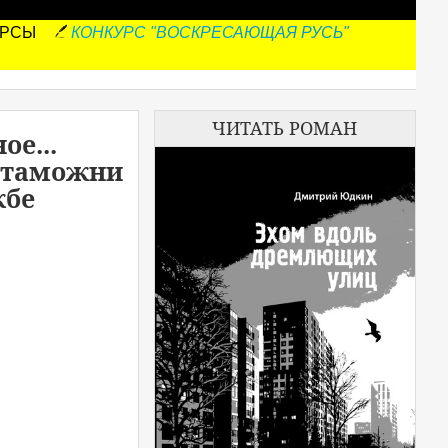
УРСЫ
КОНКУРС "ВОСКРЕСАЮЩАЯ РУСЬ"
ЧИТАТЬ РОМАН
ое...
й таможни
жбе