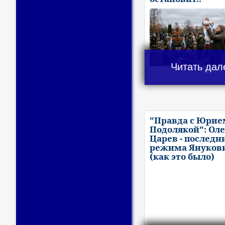
Читать дал
"Правда с Юрие
Подолякой": Оле
Царев - последн
режима Януков
(как это было)