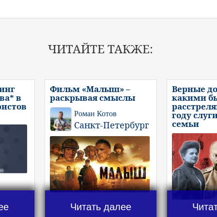
ЧИТАЙТЕ ТАКЖЕ:
инг
Фильм «Малыш» –
Верные до
ва* в
раскрывая смыслы
какими б
ристов
расстреля
Роман Котов
году слуг
семьи
Санкт-Петербург
ее
Читать далее
Чита