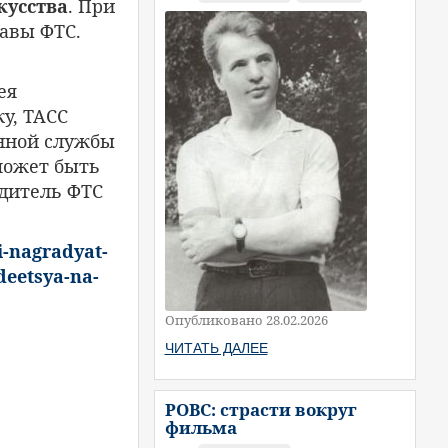
кусства
. При
лавы ФТС.
ея
ку, ТАСС
нной службы
 может быть
одитель ФТС
-i-nagradyat-
deetsya-na-
Опубликовано 28.02.2026
ЧИТАТЬ ДАЛЕЕ
РОВС: страсти вокруг
фильма