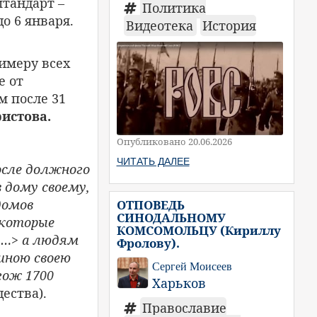
штандарт –
Политика
о 6 января.
Видеотека
История
римеру всех
е от
м после 31
ристова.
Опубликовано 20.06.2026
ЧИТАТЬ ДАЛЕЕ
осле должного
в дому своему,
домов
ОТПОВЕДЬ
СИНОДАЛЬНОМУ
екоторые
КОМСОМОЛЬЦУ (Кириллу
<…> а людям
Фролову).
миною своею
Сергей Моисеев
гож 1700
Харьков
ества).
Православие