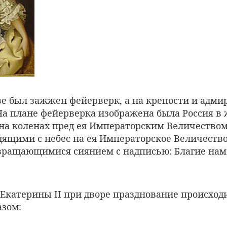
е был зажжен фейерверк, а на крепости и адмир
а плане фейерверка изображена была Россия в
 на коленах пред ея Императорским Величеством
ящими с небес на ея Императорское Величество 
вращающимися сиянием с надписью: Благие нам 
 Екатерины II при дворе празднование происход
зом: