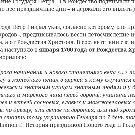
ние Государя Петра - I в Рождество поднимали 
во все праздничные дни – и держали его вплоть д
года Петр I издал указ, согласно которому, «по п
ародов», предписывалось вести летосчисление н
, а от Рождества Христова. В соответствии с эти
да наступало
1 января 1700 года от Рождества Х
оворилось:
брого начинания и нового столетняго века <…> п
гу и молебнаго пения в церкви и кому случится 
преезжим знатным улицам знатным людям и у 
внаго и мирского чина перед вороты учинить н
рев и ветвей сосновых, еловых и можжевеловых 
 по древцу, или ветве на воротья, или над хро
а стоять тому украшению Генваря по 7 день то
 Иванов Е. История праздников Нового года и Рожд