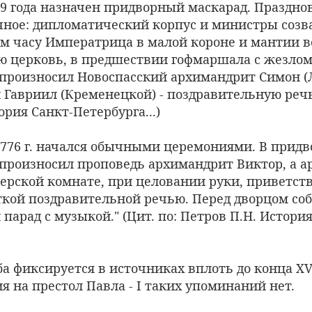
69 года назначен придворный маскарад. Праздно
чное: дипломатический корпус и министры созв
-м часу Императрица в малой короне и мантии в
ю церковь, в предшествии гофмаршала с жезлом
произносил Новоспасский архимандрит Симон (Л
авриил (Кременецкой) - поздравительную речь.
ория Санкт-Петербурга...)
 1776 г. начался обычными церемониями. В прид
 произносил проповедь архимандрит Виктор, а 
ерской комнате, при целовании руки, приветств
ткой поздравительной речью. Перед дворцом со
парад с музыкой." (Цит. по: Петров П.Н. История
 фиксируется в источниках вплоть до конца XVII
я на престол Павла - I таких упоминаний нет.