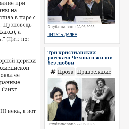
вание при
аны на
ошла в паре с
. Проповедь
Опубликовано 22.06.2026
агов), а
ЧИТАТЬ ДАЛЕЕ
" (Цит. по:
Три христианских
рассказа Чехова о жизни
ворной церкви
без любви
архиепископ
Проза
Православие
овал ее
бранные
 Санкт-
I века, а вот
Опубликовано 22.06.2026