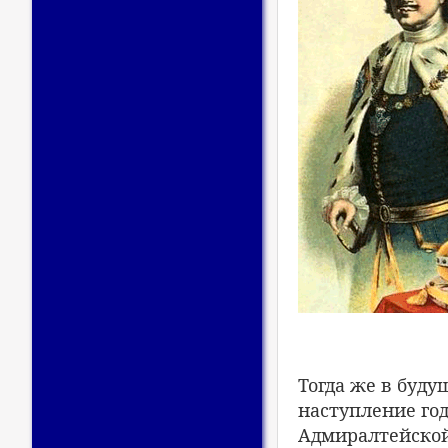
Тогда же в буду
наступление го
Адмиралтейской