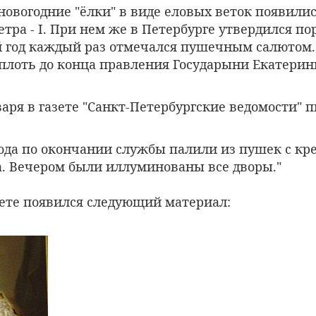
новогодние "ёлки" в виде еловых веток появилис
тра - I. При нем же в Петербурге утвердился пор
 год каждый раз отмечался пушечным салютом.
плоть до конца правления Государыни Екатерин
нваря в газете "Санкт-Петербургские ведомости" п
года по окончании службы палили из пушек с кр
. Вечером были иллуминованы все дворы."
азете появился следующий материал: