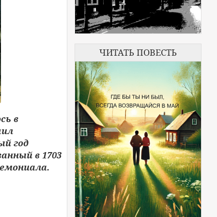
ЧИТАТЬ ПОВЕСТЬ
сь в
шил
ый год
анный в 1703
ремониала.