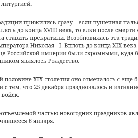
 литургией.
традиции прижились сразу – если пушечная паль
лоть до конца XVIII века, то елки после смерти
га ставить прекратили. Возобновилась эта трад
ператора Николая - I. Вплоть до конца XIX века
ице Российской империи были скромными, куда 
ником являлось Рождество.
й половине XIX столетия оно отмечалось с еще
и с тем, что 25 декабря праздновалось и изгнани
 войск.
неотъемлемой частью новогодних праздников явл
чавшееся 6 января.