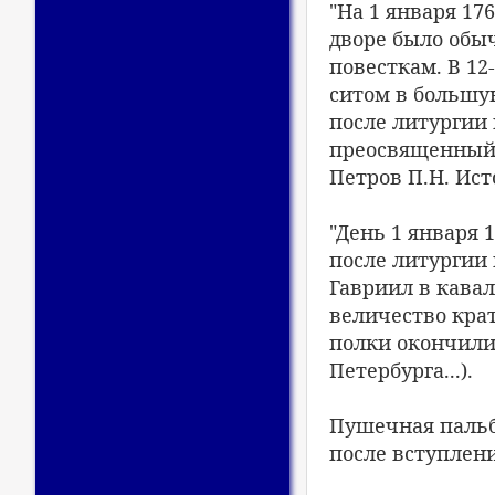
"На 1 января 17
дворе было обы
повесткам. В 12
ситом в большу
после литургии 
преосвященный Г
Петров П.Н. Ист
"День 1 января
после литургии
Гавриил в кавал
величество кра
полки окончили 
Петербурга...).
Пушечная пальба
после вступлени