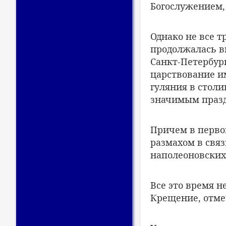
Богослужением,
Однако не все 
продолжалась вп
Санкт-Петербур
царствование им
гуляния в стол
значимым празд
Причем в перво
размахом в связ
наполеоновских
Все это время 
Крещение, отме