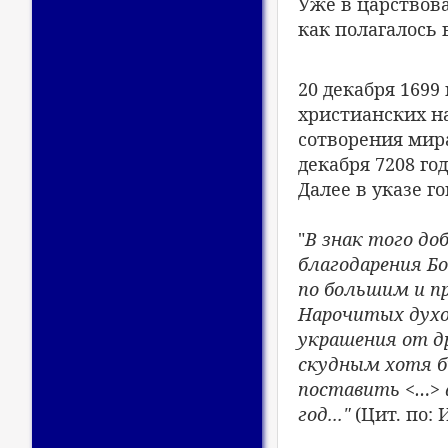
Уже в царствова
как полагалось 
20 декабря 1699 
христианских н
сотворения мира
декабря 7208 го
Далее в указе г
"
В знак того до
благодарения Бо
по большим и 
Нарочитых духо
украшения от д
скудным хотя бы
поставить <…> 
год..."
(Цит. по: