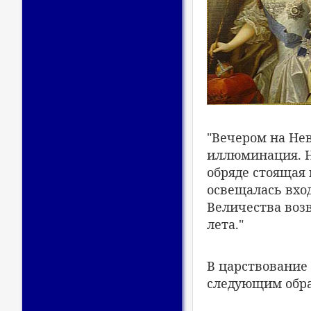
"Вечером на Нев
иллюминация. Н
обряде стоящая
освещалась вход
Величества воз
лета."
В царствование
следующим обра