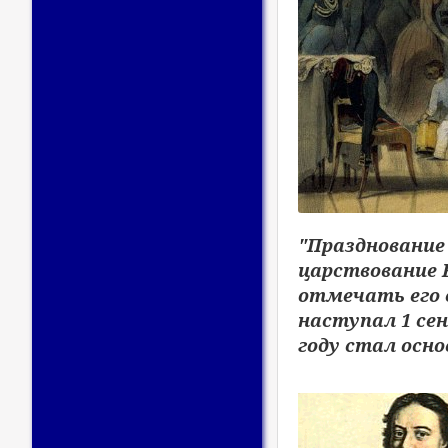
"Празднование 
царствование 
отмечать его с
наступал 1 сен
году стал осн