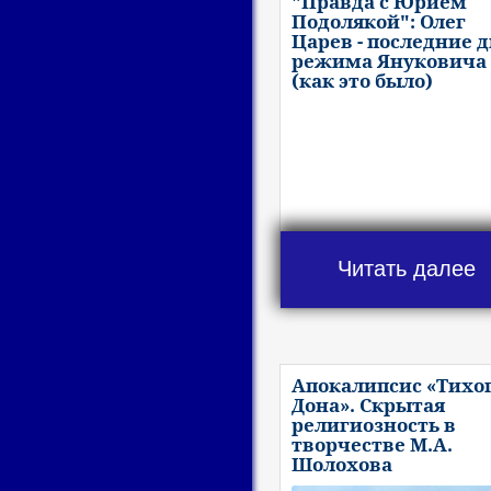
"Правда с Юрием
Подолякой": Олег
Царев - последние 
режима Януковича
(как это было)
Читать далее
Апокалипсис «Тихо
Дона». Скрытая
религиозность в
творчестве М.А.
Шолохова