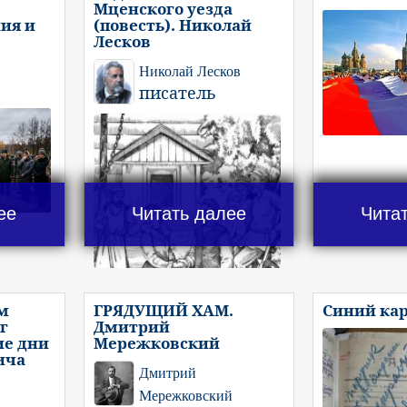
Мценского уезда
ия и
(повесть). Николай
Лесков
Николай Лесков
писатель
ее
Читать далее
Чита
м
ГРЯДУЩИЙ ХАМ.
Синий ка
г
Дмитрий
ие дни
Мережковский
ича
Дмитрий
Мережковский