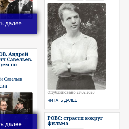
ть далее
ОВ. Андрей
ч Савельев.
цем по
й Савельев
ква
Опубликовано 28.02.2026
ЧИТАТЬ ДАЛЕЕ
РОВС: страсти вокруг
фильма
ть далее