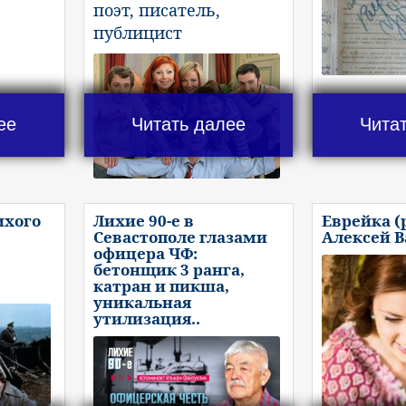
поэт, писатель,
публицист
ее
Читать далее
Чита
ихого
Лихие 90-е в
Еврейка (
Севастополе глазами
Алексей 
офицера ЧФ:
бетонщик 3 ранга,
катран и пикша,
уникальная
утилизация..