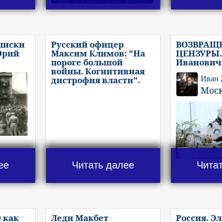
писки
Русский офицер
ВОЗВРАЩ
Юрий
Максим Климов: "На
ЦЕНЗУРЫ.
пороге большой
Иванович
войны. Когнитивная
дистрофия власти".
Иван
Мос
ее
Читать далее
Чита
 как
Леди Макбет
Россия. Э