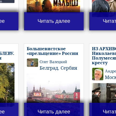
ее
Читать далее
Чита
Большевистское
ИЗ АРХИВ
ЛЕВУ.
«прельщение» России
Николаеви
н
Полумеся
Олег Валецкий
кресту
Белград. Сербия
Андре
Мос
ее
Читать далее
Чита