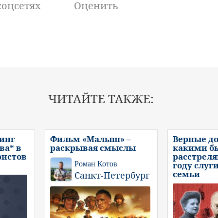
соцсетях
Оценить
ЧИТАЙТЕ ТАКЖЕ:
инг
Фильм «Малыш» –
Верные до
ва* в
раскрывая смыслы
какими б
ристов
расстреля
Роман Котов
году слуг
семьи
Санкт-Петербург