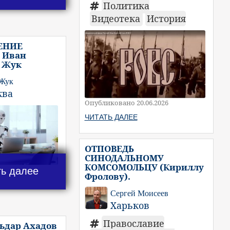
Политика
Видеотека
История
ЕНИЕ
 Иван
 Жук
 Жук
ква
Опубликовано 20.06.2026
ЧИТАТЬ ДАЛЕЕ
ОТПОВЕДЬ
СИНОДАЛЬНОМУ
КОМСОМОЛЬЦУ (Кириллу
ть далее
Фролову).
Сергей Моисеев
Харьков
Православие
льдар Ахадов