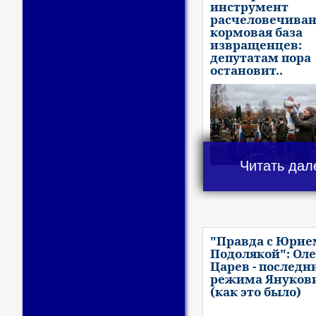
инструмент
расчеловечиван
кормовая база
извращенцев:
депутатам пора
остановит..
Читать дал
"Правда с Юрие
Подолякой": Оле
Царев - последн
режима Януков
(как это было)