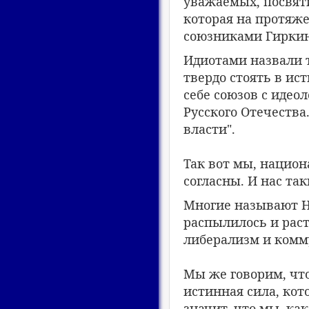
уважаемых, посвяти
которая на протяж
союзниками Гиркин
Идиотами назвали т
твердо стоять в ис
себе союзов с идео
Русского Отечества
власти".
Так вот мы, национ
согласны. И нас та
Многие называют Н
распылилось и раст
либерализм и комм
Мы же говорим, что
истинная сила, кот
значит, что мы, как