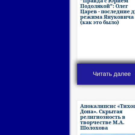
"Правда с Юрием
Подолякой": Олег
Царев - последние 
режима Януковича
(как это было)
Читать далее
Апокалипсис «Тихо
Дона». Скрытая
религиозность в
творчестве М.А.
Шолохова