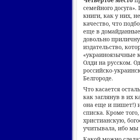
Четвертое место
пр
семейного досуга».
книги, как у них, 
качество, что подб
еще в домайданные 
довольно приличную
издательство, кото
«украиноязычные кн
Олди на русском. О
российско-украинс
Белгороде.
Что касается остал
как заглянув в их к
она еще и пишет!) 
списка. Кроме того
христианскую, бого
учитывала, ибо мы 
Какой можно сделат