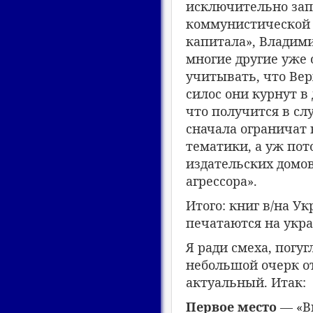
исключительно зап
коммунистической т
капитала», Владим
многие другие уже 
учитывать, что Вер
силос они курнут в
что получится в сл
сначала ограничат 
тематики, а уж пот
издательских домов
агрессора».
Итого: книг в/на Ук
печатаются на укра
Я ради смеха, погу
небольшой очерк от
актуальный. Итак:
Первое место
— «Ви