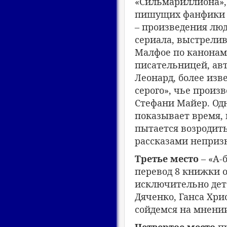
«Сильмариллиона», 
пишущих фанфики п
– произведения лю
сериала, выстрелив
Малфое по канонам
писательницей, авт
Леонард, более изв
серого», чье прои
Стефани Майер. Одн
показывает время, 
пытается возродит
рассказами непризн
Третье место
– «А-б
перевод 8 книжки о
исключительно детс
Дяченко, Ганса Хрис
сойдемся на мнении