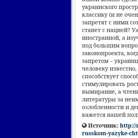
украинского простр
классику (и не оче
запретят с ними со
станет с нацией? У
иностранной, а изу
под большим вопро
законопроекта, ког
запретом – украинц
человеку известно,
способствует спос
стимулировать рост
вымирание, а чтен
литературы за неи
озлобленности и де
кажется нашей пол
Источник:
http:/
russkom-yazyke-chto