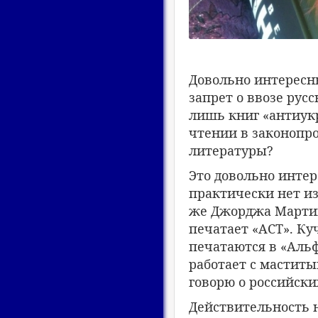
Довольно интересн
запрет о ввозе рус
лишь книг «антиукр
чтении в законопро
литературы?
Это довольно интере
практически нет и
же Джорджа Мартина
печатает «АСТ». К
печатаются в «Альфа
работает с маститы
говорю о российски
Действительность 