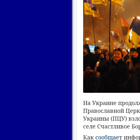
На Украине продо
Православной Церк
Украины (ПЦУ) взл
селе Счастливое Б
Как
сообщает
инфор