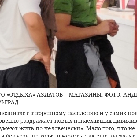
 «ОТДЫХА» АЗИАТОВ – МАГАЗИНЫ. ФОТО: АНД
РЬГРАД
 возникает к коренному населению и у самих н
ровенно раздражает новых понаехавших цивилиз
 умеют жить по-человечески». Мало того, что не
ы без усов, не ходят в мечеть, так ещё выглядят 