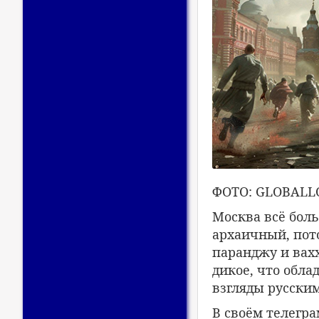
ФОТО: GLOBALL
Москва всё бол
архаичный, пот
паранджу и вахх
дикое, что обла
взгляды русски
В своём телегр