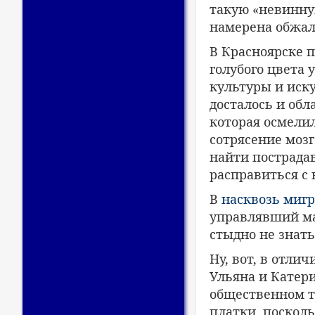
такую «невинную
намерена обжал
В Красноярске 
голубого цвета 
культуры и иск
досталось и об
которая осмелил
сотрясение мозг
найти пострада
расправиться с 
В
насквозь миг
управлявший м
стыдно не знать
Ну, вот, в отли
Ульяна и Катери
общественном т
платки, поскол