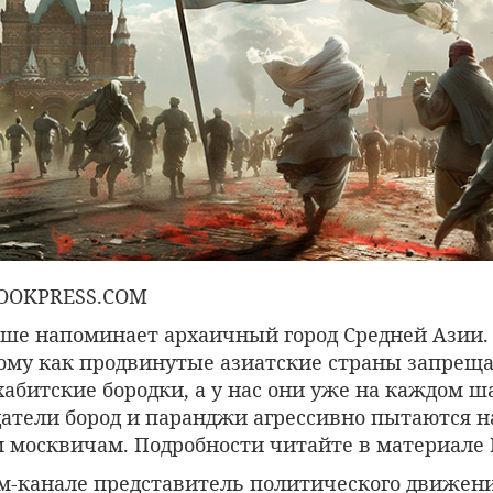
OOKPRESS.COM
ьше напоминает архаичный город Средней Азии
ому как продвинутые азиатские страны запреща
абитские бородки, а у нас они уже на каждом ша
датели бород и паранджи агрессивно пытаются н
м москвичам. Подробности читайте в материале 
ам-канале представитель политического движен