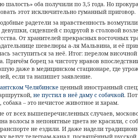
 шалость» оба получили по 3,5 года. Но прокур
овать этот исключительно гуманный приговор.
подобные радетели за нравственность возмутили
у девушки, сидевшей с подругой в столовой возл
усства. От хранителей прекрасных восточных т
ладательнице шевелюры а-ля Мальвина, и её при
ась заступиться за неё. Итог: перелом височной
а. Причём борец за чистоту нравов впоследстви
вшую даже в медицинском стационаре, где угро
ней, если та напишет заявление.
рантском Челябинске
ценный иностранный спец
аршруткой,
не пустил в неё даму с собачкой
. По
, собака – это нечистое животное и харам.
чие от всех вышеперечисленных случаев, моско
на волосы в непонятные цвета не красили, с со
ранспорте не ездили. И даже надели традицион
ьку ведут телеграм-канал, посвящённый русской