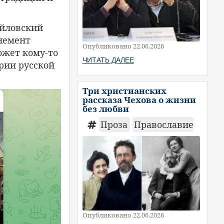
айловский
анемент
Опубликовано 22.06.2026
ожет кому-то
ЧИТАТЬ ДАЛЕЕ
ории русской
Три христианских
рассказа Чехова о жизни
без любви
Проза
Православие
Опубликовано 22.06.2026