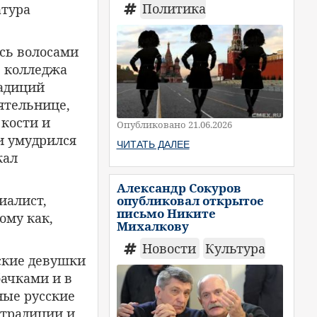
Политика
атура
сь волосами
е колледжа
радиций
ятельнице,
 кости и
Опубликовано 21.06.2026
и умудрился
ЧИТАТЬ ДАЛЕЕ
жал
Александр Сокуров
иалист,
опубликовал открытое
письмо Никите
тому как,
Михалкову
Новости
Культура
вские девушки
бачками и в
ные русские
 традиции и