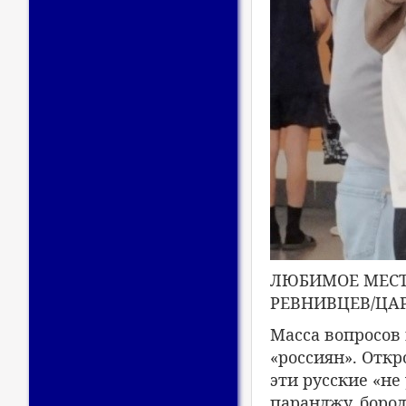
ЛЮБИМОЕ МЕСТО
РЕВНИВЦЕВ/ЦА
Масса вопросов
«россиян». Отк
эти русские «не
паранджу, бород