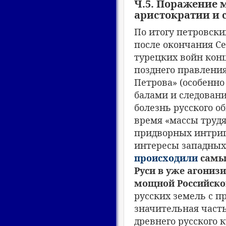
Ч.5. Поражение 
аристократии и 
По итогу петровски
после окончания Се
турецких войн конца
позднего правления
Петрова» (особенно
балами и следован
болезнь русского о
время «массы трудя
придворных интриг
интересы западных
происходили
самые
Руси в уже агониз
мощной Российск
русских земель с 
значительная част
древнего русского 