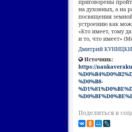
приговорены пройт
на духовных, а на 
посвящения земной
устроению как можн
«Кто имеет, тому да
и то, что имеет» (Мф
Дмитрий КУНИЦК
Источник:
https://naukave
%D0%B4%D0%B2%D
%D0%B8-
%D1%81%D0%BE%D
%D0%BF%D0%BE%D
Поделиться в соц