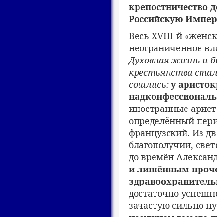
крепостничество д
Российскую Импер
Весь XVIII-й «женс
неограниченное вл
Духовная жизнь и б
крестьянства стали
сошлись:
у аристо
надконфессиональ
иностранные арист
определённый пери
французский. Из дв
благополучии, све
до времён Александ
и лишённым прочег
здравоохранительн
достаточно успешно
зачастую сильно ну