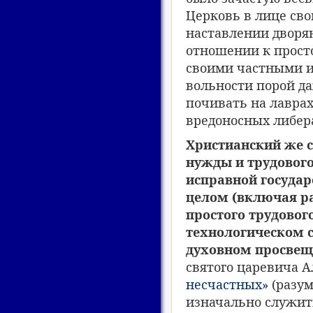
Церковь в лице сво
наставлении дворян
отношении к просто
своими частными ин
вольности порой да
почивать на лаврах
вредоносных либер
Христианский же с
нужды и трудового 
исправной государ
целом (включая ра
простого трудового
технологическом с
духовном просвеще
святого царевича 
несчастных»
(разум
изначально служить