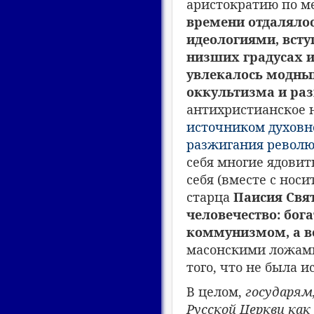
аристократию по м
времени отдаляло
идеологиями, всту
низших градусах 
увлекалось модны
оккультизма и раз
антихристианское 
источником духовн
разжигания револ
себя многие ядови
себя (вместе с носи
старца
Паисия Свят
человечество: бог
коммунизмом, а 
масонскими ложам
того, что не была 
В целом,
государям
Русской Церкви как