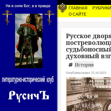
ГЛАВНАЯ
РУБРИК
О САЙТЕ
Русское двор
постреволюци
судьбоносный
духовный взг
История
Опубликовано 25.10.2025