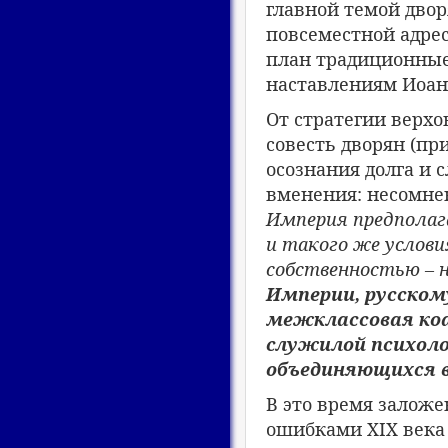
главной темой дво
повсеместной адрес
план традиционные 
наставлениям Иоанн
От стратегии верхо
совесть дворян (пр
осознания долга и 
вменения: несомне
Империя предполаг
и такого же услови
собственностью – 
Империи, русском
межклассовая коа
служилой психоло
объединяющихся в
В это время заложе
ошибками XIX века 