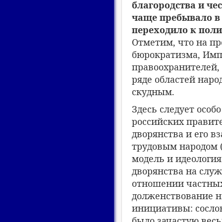
благородства и чес
чаще пребывало в 
переходило к поли
Отметим, что на пр
бюрократизма, Имп
правоохранителей, 
ряде областей наро
скудным.
Здесь следует особо
российских правит
дворянства и его 
трудовым народом (
модель и идеология
дворянства на служ
отношении частных 
долженствование н
инициативы: сослов
было зачастую весь