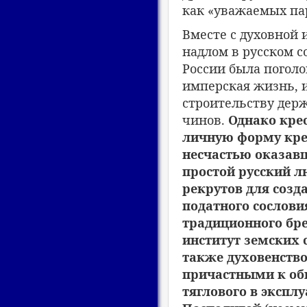
как «уважаемых пар
Вместе с духовной 
надлом в русском с
России была поголо
имперская жизнь, 
строительству держ
чинов.
Однако крес
личную форму креп
несчастью оказав
простой русский л
рекрутов для созд
податного сослови
традиционного бр
институт земских 
также духовенство
причастными к общ
тяглового в экспл