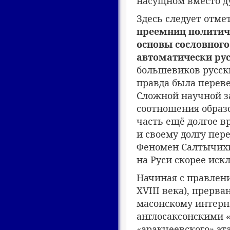
насущном вместо д
Здесь следует отме
преемниц политич
основы сословного
автоматически ру
большевиков русски
правда была переве
Сложной научной за
соотношения образо
часть ещё долгое в
и своему долгу пере
Феномен Салтычихи
на Руси скорее иск
Начиная с правлени
XVIII века), прерв
масонскому интерн
англосаксонскими «
«аракчеевского» эт