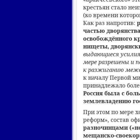
крестьян стало не
(ко времени которо
Как раз напротив:
частью дворянств
освобождённого кр
нищеты, дворянск
выдающиеся усилия 
мере разрешены и 
к разжиганию межс
к началу Первой м
принадлежало боле
Россия была с бо
землевладению го
При этом по мере х
реформ», состав оф
разночинцами («н
мещанско-своекор