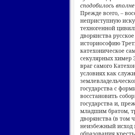
сподобилось вполне
Прежде всего, – во
неприступную иску
техногенной цивили
дворянства русско
историософию Треть
катехоническое сам
секулярных химер З
враг самого Катехо
условиях как служи
землевладельческо
государства с форм
восстановить собор
государства и, пре
младшим братом, т
дворянства (в том 
неизбежный исход п
образования кресть