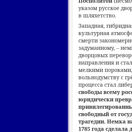
Посполитой
(несмо
указом русское дво
в шляхетство.
Западная, гибридна
культурная атмосфе
смерти закономерн
задуманному, – нем
дворцовых перевор
направления и ста
мелкими пороками,
вольнодумству с гр
процесса стал либ
свободы всему рос
юридически превра
привилегированны
свободный от госу
трагедии.
Немка на
1785 года сделала