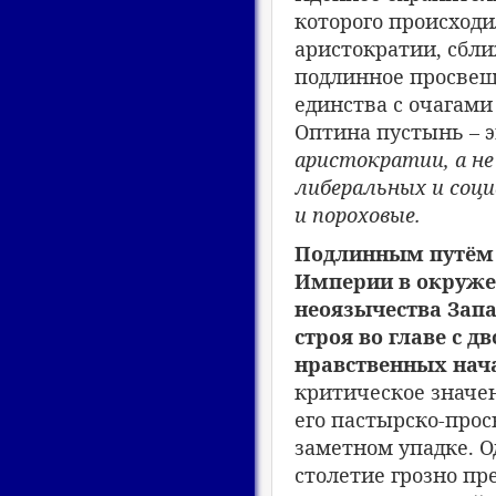
которого происход
аристократии, сбл
подлинное просвещ
единства с очагами
Оптина пустынь – э
аристократии, а не
либеральных и соц
и пороховые.
Подлинным путём с
Империи в окруже
неоязычества Запа
строя во главе с д
нравственных нача
критическое значе
его пастырско-про
заметном упадке. 
столетие грозно пр