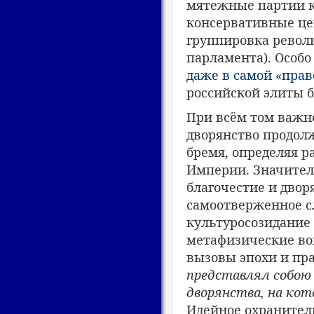
мятежные партии ка
консервативные цен
группировка револ
парламента). Особо
даже в самой «прав
российской элиты б
При всём том важно
дворянство продол
бремя, определяя 
Империи. Значитель
благочестие и двор
самоотверженное с
культуросозидание
метафизические во
вызовы эпохи и пр
представлял собою
дворянства, на ко
Идейное охранитель