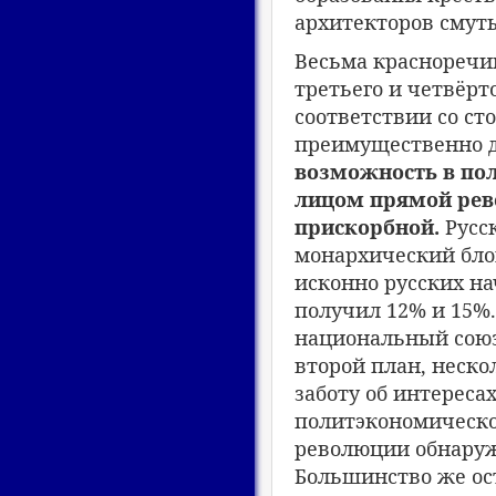
архитекторов смут
Весьма красноречи
третьего и четвёрто
соответствии со с
преимущественно 
возможность в пол
лицом прямой рев
прискорбной.
Русс
монархический блок
исконно русских на
получил 12% и 15%.
национальный союз,
второй план, неск
заботу об интересах
политэкономическо
революции обнаружи
Большинство же ос