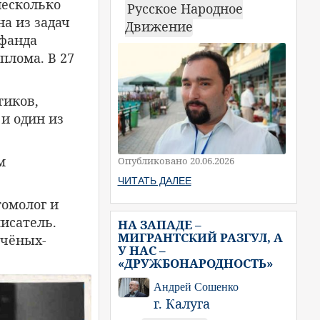
несколько
Русское Народное
а из задач
Движение
ьфанда
плома. В 27
тиков,
и один из
м
Опубликовано 20.06.2026
ЧИТАТЬ ДАЛЕЕ
томолог и
исатель.
НА ЗАПАДЕ –
МИГРАНТСКИЙ РАЗГУЛ, А
учёных-
У НАС –
«ДРУЖБОНАРОДНОСТЬ»
Андрей Сошенко
г. Калуга