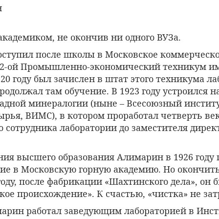
академиком, не окончив ни одного ВУЗа.
 поступил после школы в Московское коммерческ
- 2-ой Промышленно-экономический техникум им.
920 году был зачислен в штат этого техникума ла
одолжал там обучение. В 1923 году устроился на
адной минералогии (ныне – Всесоюзный инстит
рья, ВИМС), в котором проработал четверть век
о сотрудника лаборатории до заместителя дирек
ния высшего образования Алимарин в 1926 году 
ние в Московскую горную академию. Но окончить
 году, после фабрикации «Шахтинского дела», он 
кое происхождение». К счастью, «чистка» не за
имарин работал заведующим лабораторией в Инс