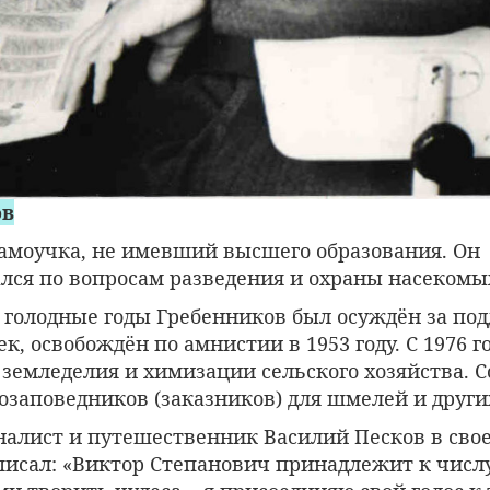
ов
самоучка, не имевший высшего образования. Он
лся по вопросам разведения и охраны насекомы
 голодные годы Гребенников был осуждён за под
к, освобождён по амнистии в 1953 году. С 1976 г
земледелия и химизации сельского хозяйства. С
озаповедников (заказников) для шмелей и други
налист
и путешественник Василий Песков в сво
писал:
«Виктор Степанович принадлежит к числ