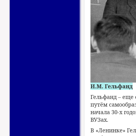
И.М. Гельфанд
Гельфанд – еще 
путём самообра
начала 30-х го
ВУЗах.
В «Ленинке» Ге