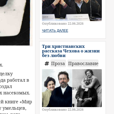
Опубликовано 22.06.2026
ЧИТАТЬ ДАЛЕЕ
Три христианских
рассказа Чехова о жизни
без любви
Проза
Православие
х.
делку
ода работал в
оздал
х насекомых.
ей книге «Мир
у умельцев,
Опубликовано 22.06.2026