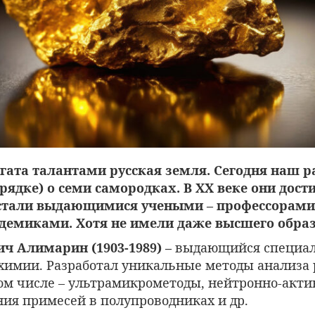
гата талантами русская земля. Сегодня наш ра
ядке) о семи самородках. В
XX веке они дост
, стали выдающимися учеными – профессорами
кадемиками. Хотя не имели даже высшего обра
ич Алимарин (1903-1989) –
выдающийся специали
химии.
Разработал уникальные методы анализа
том числе – ультрамикрометоды, нейтронно-акт
ния примесей в полупроводниках и др.