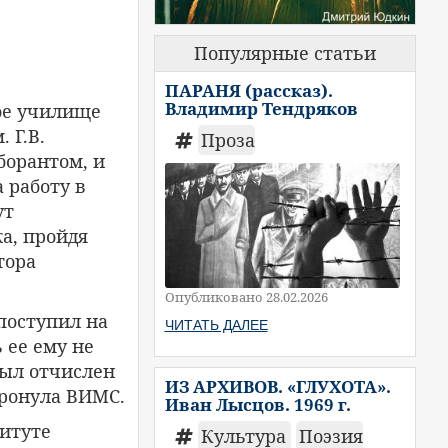
Популярные статьи
ПАРАНЯ (рассказ).
Владимир Тендряков
ое училище
 Г.В.
Проза
борантом, и
 работу в
ут
а, пройдя
тора
Опубликовано 28.02.2026
поступил на
ЧИТАТЬ ДАЛЕЕ
 ее ему не
был отчислен
ИЗ АРХИВОВ. «ГЛУХОТА».
тронула ВИМС.
Иван Лысцов. 1969 г.
титуте
Культура
Поэзия