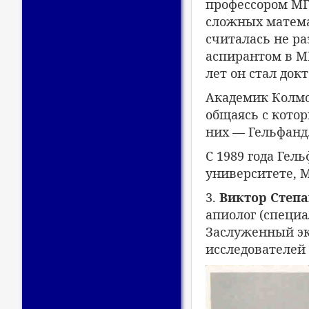
профессором МГ
сложных математ
считалась не ра
аспирантом в МГ
лет он стал докт
Академик Колмо
общаясь с кото
них — Гельфанд
С 1989 года Гел
университете, М
3.
Виктор Степа
апиолог (специа
Заслуженный эк
исследователей 