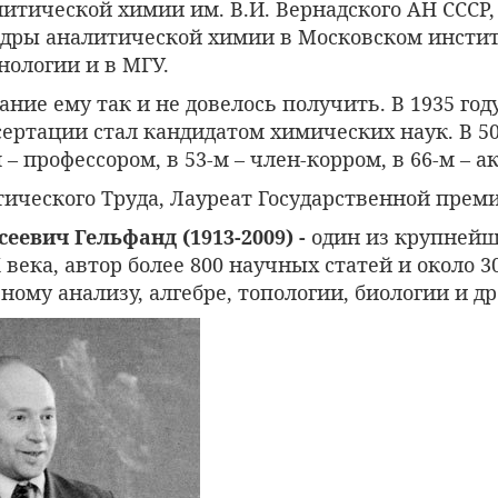
итической химии им. В.И. Вернадского АН СССР,
едры аналитической химии в Московском инстит
нологии и в МГУ.
ние ему так и не довелось получить. В 1935 го
ертации стал кандидатом химических наук. В 50
м – профессором, в 53-м – член-корром, в 66-м – 
ического Труда, Лауреат Государственной преми
еевич Гельфанд (1913-2009) -
один из крупней
века, автор более 800 научных статей и около 
ому анализу, алгебре, топологии, биологии и др