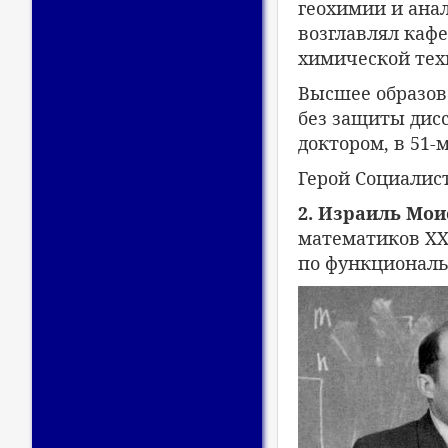
геохимии и анал
возглавлял каф
химической тех
Высшее образова
без защиты дисс
доктором, в 51-
Герой Социалист
2. Израиль Моис
математиков XX 
по функциональн