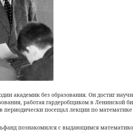
один академик без образования. Он достиг науч
зования, работая гардеробщиком в Ленинской би
дов периодически посещал лекции по математике
льфанд познакомился с выдающимся математико