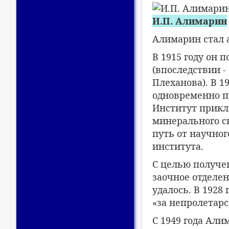
И.П. Алимарин
Алимарин стал 
В 1915 году он
(впоследствии 
Плеханова). В 1
одновременно пр
Институт прикл
минерального сы
путь от научног
института.
С целью получе
заочное отделе
удалось. В 1928
«за непролетарс
С 1949 года Ал