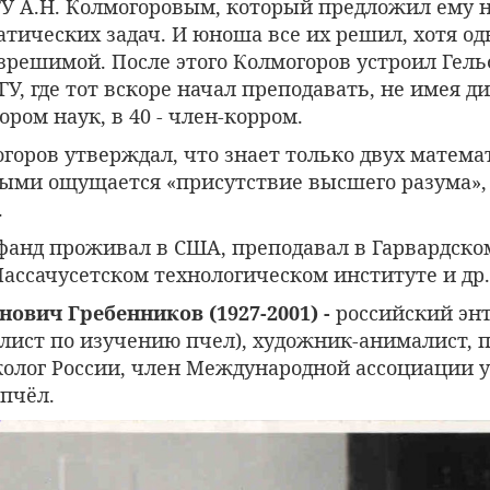
У А.Н. Колмогоровым, который предложил ему 
ических задач. И юноша все их решил, хотя одн
зрешимой. После этого Колмогоров устроил Гел
У, где тот вскоре начал преподавать, не имея ди
ором наук, в 40 - член-корром.
горов утверждал, что знает только двух матема
рыми ощущается «присутствие высшего разума», 
.
ьфанд проживал в США, преподавал в Гарвардско
ассачусетском технологическом институте и др.
нович Гребенников (1927-2001) -
российский эн
лист по изучению пчел), художник-анималист, п
олог России, член Международной ассоциации 
пчёл.