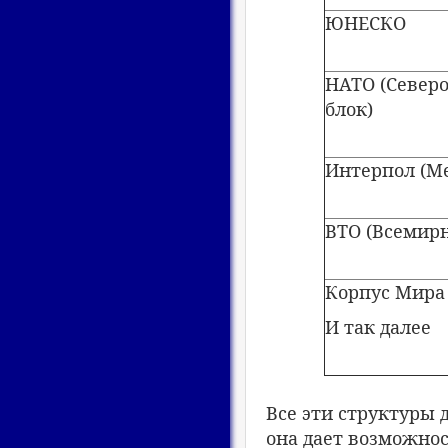
ЮНЕСКО
НАТО (Север
блок)
Интерпол (М
ВТО (Всемирн
Корпус Мира
И так далее
Все эти структуры 
она дает возможнос