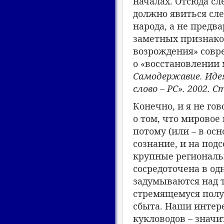
началах. Отсюда сл
должно явиться сле
народа, а не предв
заметных признако
возрождения» совре
о «восстановлении
Самодержавие. Идея
слово – РС». 2002. Ст
Конечно, и я не го
о том, что мировое
потому (или – в ос
сознание, и на под
крупные региональ
сосредоточена в од
задумываются над т
стремящемуся полу
сбыта. Наши интер
кукловодов – значи