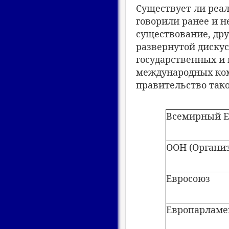
Существует ли реал
говорили ранее и н
существование, дру
развернутой дискус
государственных и
международных ком
правительство тако
Всемирный Е
ООН (Органи
Евросоюз
Европарламе