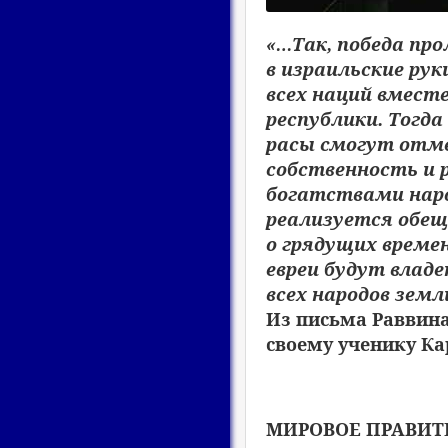
«…Так, победа пр
в израильские ру
всех наций вмест
республики. Тогд
расы смогут отм
собственность и
богатствами наро
реализуется обе
о грядущих времен
евреи будут влад
всех народов зем
Из письма Раввина
своему ученику Ка
МИРОВОЕ ПРАВИТ