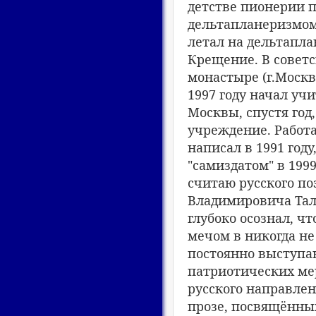
детстве пионерии п
дельтапланеризмом 
летал на дельтапла
Крещение. В советс
монастыре (г.Москв
1997 году начал уч
Москвы, спустя го
учреждение. Работ
написал в 1991 году
"самиздатом" в 199
считаю русского по
Владимировича Тал
глубоко осознал, ч
мечом в никогда не
постоянно выступаю
патриотических мер
русского направлен
прозе, посвящённых