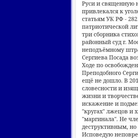
Руси и священную 
привлекался к угол
статьям УК РФ - 282
патриотической лите
три сборника стихо
районный суд г. Мо
неподъёмному штраф
Сергиева Посада во
Ходе по освобожде
Преподобного Сергия
ещё не дошло. В 20
словесности и изящ
жизни и творчеств
искажение и подмен
"кругах" лжецов и 
"маргинала". Не чл
деструктивным, но
Исповедую неповре