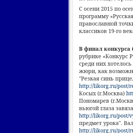
С осени 2015 по ос
программу «Русская
православной точк
классиков 19-го век
В финал конкурса
рубрике «Конкурс Р
среди них хотелось
жюри, как возможн
"Резкая синь прице
http://likorg.ru/post
Косых (г.Москва)
ht
Пономарев (г.Моск
вьюгой глаза завяз
http://likorg.ru/pos
предмет урока". Ва
http://likorg.ru/post