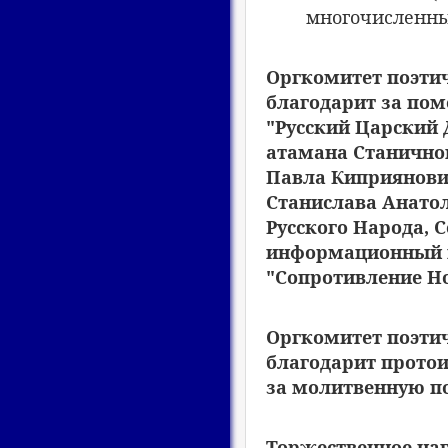
многочисленны
Оргкомитет поэтич
благодарит за по
"Русский Царский 
атамана Станичног
Павла Киприянович
Станислава Анатол
Русского Народа, 
информационный п
"Сопротивление Н
Оргкомитет поэтич
благодарит протои
за молитвенную п
Торжественное наг