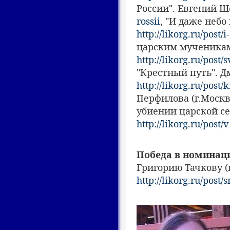
России". Евгений Ш
rossii
, "И даже небо
http://likorg.ru/pos
царским мученикам
http://likorg.ru/po
"Крестный путь". Д
http://likorg.ru/post
Перфилова (г.Моск
убиении царской се
http://likorg.ru/pos
Победа в номинац
Григорию Тачкову (
http://likorg.ru/pos