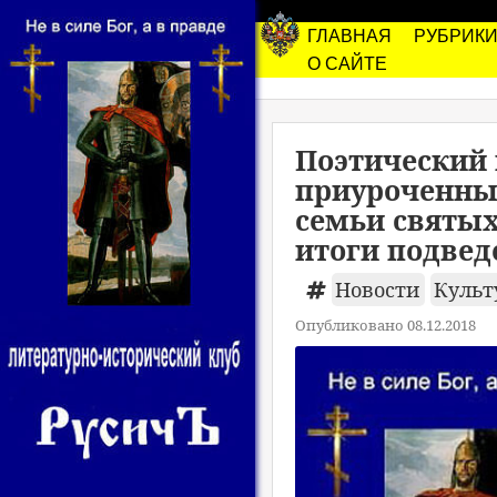
ГЛАВНАЯ
РУБРИК
О САЙТЕ
Поэтический 
приуроченный
семьи святых
итоги подвед
Новости
Культ
Опубликовано 08.12.2018