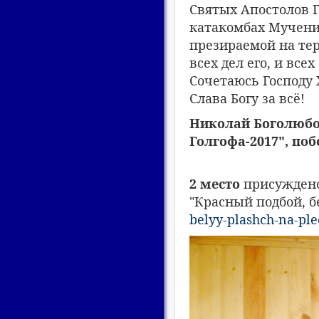
Святых Апостолов Г
катакомбах Мучени
презираемой на те
всех дел его, и всех
Сочетаюсь Господу 
Слава Богу за всё!
Николай Боголюбов
Голгофа-2017", по
2 место
присуждено
"Красный подбой, 
belyy-plashch-na-ple