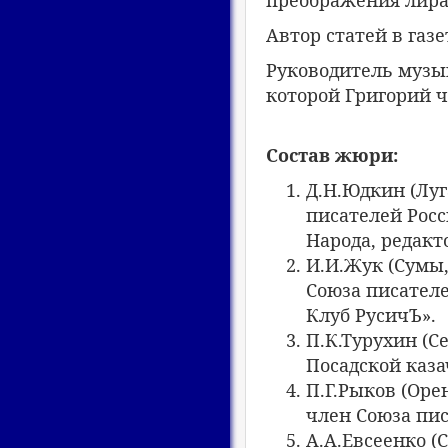
преображения лира» 
Автор статей в газе
Руководитель музы
которой Григорий ч
Состав жюри:
Д.Н.Юдкин (Луг
писателей Росс
Народа, редакт
И.И.Жук (Сумы,
Союза писателе
Клуб РусичЪ».
П.К.Турухин (Се
Посадской каза
П.Г.Рыков (Орен
член Союза пис
А.А.Евсеенко (С