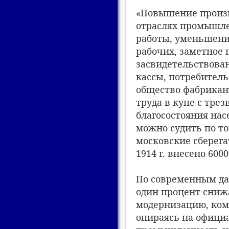
«Повышение произво
отраслях промышле
работы, уменьшение
рабочих, заметное
засвидетельствова
кассы, потребитель
общество фабрикант
труда в купе с тре
благосостояния нас
можно судить по том
московские сберегат
1914 г. внесено 6000
По современным да
один процент сниж
модернизацию, ком
опираясь на офици