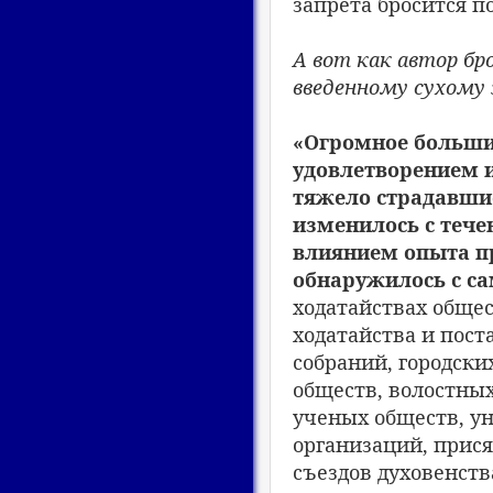
запрета бросится п
А вот как автор б
введенному сухому 
«Огромное большин
удовлетворением и
тяжело страдавшие
изменилось с тече
влиянием опыта п
обнаружилось с са
ходатайствах обще
ходатайства и пост
собраний, городск
обществ, волостных
ученых обществ, у
организаций, прис
съездов духовенств