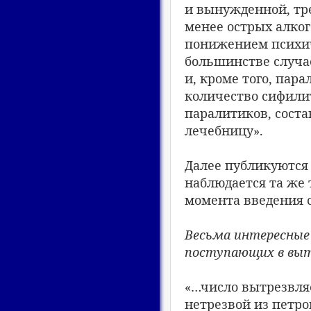
и вынужденной, тр
менее острых алког
понижением психич
большинстве случа
и, кроме того, пар
количество сифилит
паралитиков, сост
лечебницу».
Далее публикуются
наблюдается та же
момента введения с
Весьма интересные
поступающих в выт
«…число вытрезвля
нетрезвой из петро