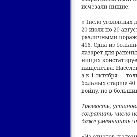
исчезали нищие:
«Число уголовных д
20 июля по 20 авгус
различными поражен
416. Одна из больш
лазарет для ранен
нищих констатируе
нищенства. Населен
а к 1 октября — то
больных старше 40 
войну, но в больши
Трезвость, установ
сократить число не
даже уменьшить чи
«Из отчетов желез