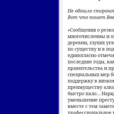
Не обошло стороной
Вот что пишет Вве
«Сообщения о резко
многочисленны и о
деревни, глухих у
по существу и в по
единогласно отмеча
последние годы, ка
правительства и п
специальных мер б
поддержку в низком
преимуществу алког
быстро пало… Наряд
уменьшение престу
вместе с тем замет
профессиональное н