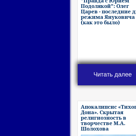
"Правда с Юрием
Подолякой": Олег
Царев - последние 
режима Януковича
(как это было)
Читать далее
Апокалипсис «Тихо
Дона». Скрытая
религиозность в
творчестве М.А.
Шолохова