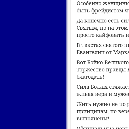
Особенно женщины л
быть фрейдистом ч
Да конечно есть с
Святым, но на этом
просто кайфовать н
В текстах святого 
Евангелии от Марка
Вот Бойко-Великого
Торжество правды Б
благодать!
Сила Божия стяжает
живая вера и муже
Жить нужно не по 
принципам, по вере
выполнены!
Официальные церк