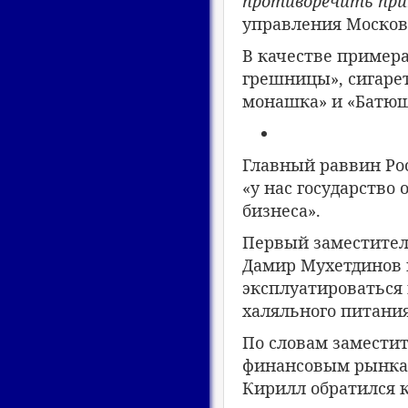
противоречить пр
управления Москов
В качестве пример
грешницы», сигарет
монашка» и «Батюш
Главный раввин Ро
«у нас государство 
бизнеса».
Первый заместител
Дамир Мухетдинов п
эксплуатироваться 
халяльного питания
По словам заместит
финансовым рынка
Кирилл обратился 