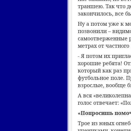
траншею. Так что д
закончилось, все б
Ну а потом уже к м
позвонили – видимо,
самоотверженные ре
метрах от частного 
- Я потом их пригла
хорошие ребята! О
который как раз п
футбольное поле. П
взрослые, вообще 
А вся «великолепна
голос отвечает: «П
«Попросишь помочь
Трое из юных огнеб
учениками, конечно