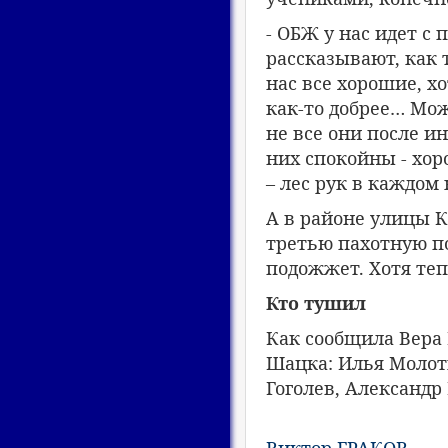
- ОБЖ у нас идет с 
рассказывают, как 
нас все хорошие, х
как-то добрее… Мож
не все они после и
них спокойны - хо
– лес рук в каждом 
А в районе улицы К
третью пахотную по
подожжет. Хотя теп
Кто тушил
Как сообщила Вера
Шацка: Илья Молот
Гоголев, Александр