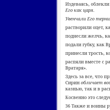
Издеваясь, облекли
Его как царя
.
Увенчали Его терн
растворили оцет, к
поднесли желчь, к
подали губку, как В
принесли трость, к
распяли вместе с р
Вратаря».
Здесь за все, что 
Сирин
обличает во
казнью, так и в рас
Косвенно это следуе
36 Также и воины р