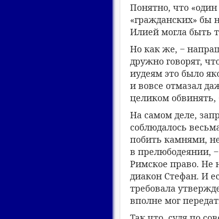
Понятно, что «один
«гражданских» бы н
Илией могла быть т
Но как же, ‒ напра
дружно говорят, чт
иудеям это было як
и вовсе отмазал да
целиком обвинять, 
На самом деле, зап
соблюдалось весьма
побить камнями, н
в прелюбодеянии, ‒
Римское право. Не
диакон Стефан. И 
требовала утвержде
вполне мог переда
Так что, судя по с