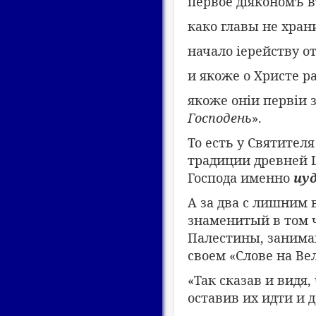
первое діякономъ в
како главы не хран
начало іерейству о
и якоже о Христе р
якоже оніи первіи 
Господень
».
То есть у Святител
традиции древней Ц
Господа именно
иу
А за два с лишним
знаменитый в том 
Палестины, занимаю
своем «Слове на Ве
«Так сказав и видя
оставив их идти и д