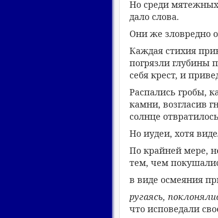
Но среди мятежных 
дало слова.
Они же зловредно о
Каждая стихия прив
погрязли глубины п
себя крест, и прив
Распались гробы, к
камни, возгласив г
солнце отвратилось
Но иудеи, хотя вид
По крайней мере, н
тем, чем покушалис
в виде осмеяния пр
ругаясь, поклоняли
что исповедали сво