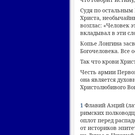
Судя по остальным 
Христа, необычайны
возглас: «Человек э
вкладывал в эти сл
Копье Лонгина зас
Богочеловека. Все 
Так что крови Хрис
Честь армии Первог
она является духов
Христолюбивого Во
1
Флавий Аэций (лат.
римских полководц
оплот перед распадо
от историков эпите