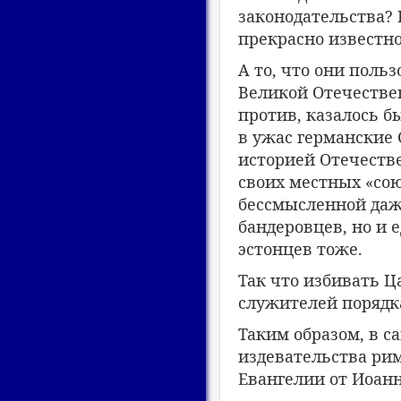
законодательства
?
прекрасно известно
А то, что они поль
Великой Отечестве
против, казалось б
в ужас германские 
историей Отечеств
своих местных «со
бессмысленной даже
бандеровцев, но и
эстонцев тоже.
Так что избивать Ц
служителей порядка
Таким образом, в с
издевательства рим
Евангелии от Иоанн