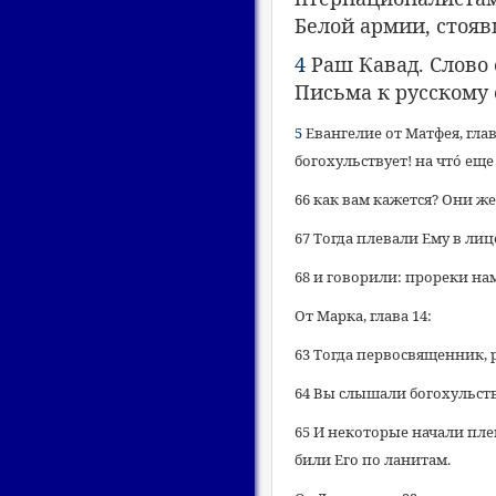
Белой армии, стояв
4
Раш Кавад. Слово 
Письма к русскому оф
5
Евангелие от Матфея, глав
богохульствует! на что́ ещ
66 как вам кажется? Они же
67 Тогда плевали Ему в лиц
68 и говорили: прореки нам
От Марка, глава 14:
63 Тогда первосвященник, р
64 Вы слышали богохульств
65 И некоторые начали плев
били Его по ланитам.