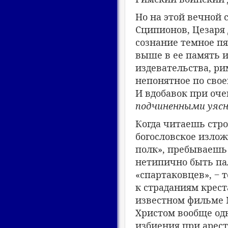
Но на этой вечной 
Сципионов, Цезаря 
сознание темное пя
выше в ее память и
издевательства, р
непонятное по сво
И вдобавок при оч
подчиненными уясн
Когда читаешь стр
богословское изложе
полк», пребываешь 
нетипично быть па
«спартаковцев», ‒ т
к страданиям крест
известном фильме 
Христом вообще одн
избиения при арес