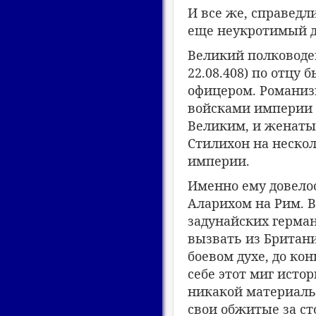
И все же, справедли
еще неукротимый ду
Великий полководец
22.08.408) по отц
офицером. Романиз
войсками империи –
Великим, и женаты
Стилихон на неско
империи.
Именно ему довелос
Аларихом на Рим. 
задунайских герман
вызвать из Британи
боевом духе, до ко
себе этот миг истор
никакой материаль
свои обжитые за ст