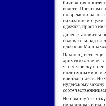
бичевания пригляну
спасти. При этом с
по времени распяти
наказание его уже 
одежды, просто не 
Далее становится п
издеваться над пле
вдобавок Машиахом
Наконец, есть еще
«римских» зверств.
что человеку в нее
вплетенными в нее
военная плеть. Но 
иудейскому закону:
соотечественника
м
Но помилуйте, отк
ненавидимый им го