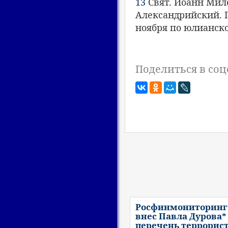
13
Свят. Иоанн Милос
Александрийский. П
ноября по юлианск
Поделиться в соц
Росфинмониторинг
внес Павла Дурова*
перечень террорис