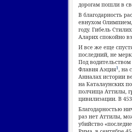
дорогам пошли в св
В благодарность ра
евнухом Олимпием, 
году. Гибель Стилих
Аларих спокойно вз
И все же еще спуст
последний, не мерк
Под водительством
1
Флавия Аэция
, на
Анналах истории ве
на Каталаунских по
полчища Аттилы, г
цивилизации. В 453
Благодарностью ни
раз нет Аттилы, мо
убийство «последн
Рима, в сентябре 4