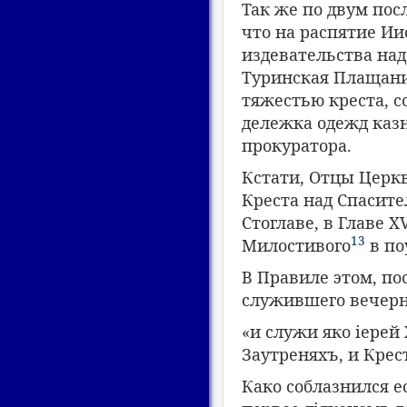
Так же по двум пос
что на распятие Ии
издевательства над
Туринская Плащаниц
тяжестью креста, с
дележка одежд каз
прокуратора.
Кстати, Отцы Церкв
Креста над Спасит
Стоглаве, в Главе 
13
Милостивого
в по
В Правиле этом, п
служившего вечерню
«и служи яко іерей
Заутреняхъ, и Крес
Како соблазнился е