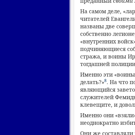
преданный
своими
На самом деле, «ла
читателей Евангели
названы две соверш
собственно легион
«внутренних войск»
подчиняющиеся соб
стража, и воины Ир
тогдашней полиции
Именно эти «воины»
8
делать?»
. На что 
являющийся заветом
служителей Фемиды,
клевещите, и дово
Именно они «взяли»
неоднократно избит
Они же составляли 