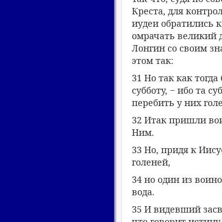
Креста, для контро
иудеи обратились к
омрачать великий 
Лонгин со своим зн
этом так:
31 Но так как тогда
субботу, ‒ ибо та с
перебить у них голе
32 Итак пришли воин
Ним.
33 Но, придя к Иис
голеней,
34 но один из воин
вода.
35 И видевший зас
что говорит истину