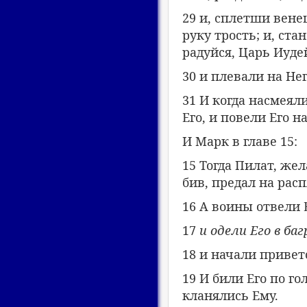
29 и, сплетши вене
руку трость; и, ста
радуйся, Царь Иуде
30 и плевали на Нег
31 И когда насмеяли
Его, и повели Его н
И Марк в главе 15:
15 Тогда Пилат, жел
бив, предал на расп
16 А воины отвели Е
17
и одели Его в ба
18 и начали привет
19 И били Его по го
кланялись Ему.