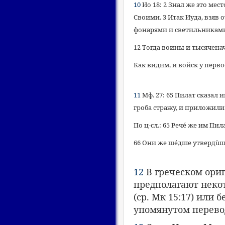
10
Ио 18: 2 Знал же это мес
Своими. 3 Итак Иуда, взяв 
фонарями и светильниками
12 Тогда воины и тысячена
Как видим, и войск у перв
11
Мф. 27: 65 Пилат сказал 
гроба стражу, и приложили
По ц-сл.: 65 Речé же им Пил
66 Они же шéдше утвердùша
12
В греческом ори
предполагают неко
(ср. Мк 15:17) или 
упомянутом перевод