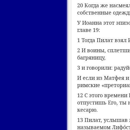
20 Когда же насмеял
собственные одежды
У Иоанна этот эпиз
главе 19:
1 Тогда Пилат взял 
2 И воины, сплетши
багряницу,
3 и говорили: раду
И если из Матфея и
римские «преториан
12 С этого времени
отпустишь Его, ты 
кесарю.
13 Пилат, услышав 
называемом Лифо́ст