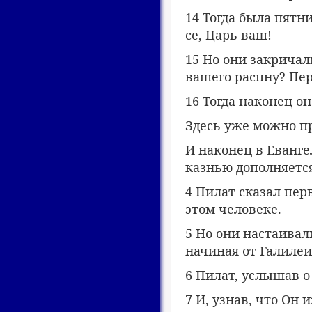
14 Тогда была пятн
се, Царь ваш!
15 Но они закричал
вашего распну? Пер
16 Тогда наконец о
Здесь уже можно п
И наконец в Еванге
казнью дополняетс
4 Пилат сказал пер
этом человеке.
5 Но они настаивали
начиная от Галилеи 
6 Пилат, услышав о
7 И, узнав, что Он 