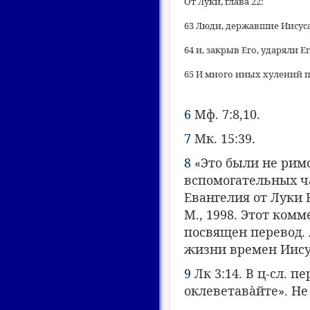
От Луки, глава 22:
63 Люди, державшие Иисуса
64 и, закрыв Его, ударяли 
65 И много иных хулений 
6
Мф. 7:8,10.
7
Мк. 15:39.
8
«Это были не рим
вспомогательных ча
Евангелия от Луки 
М., 1998. Этот ком
посвящен перевод. 
жизни времен Иису
9
Лк 3:14. В ц-сл. п
оклеветавàйте». Не