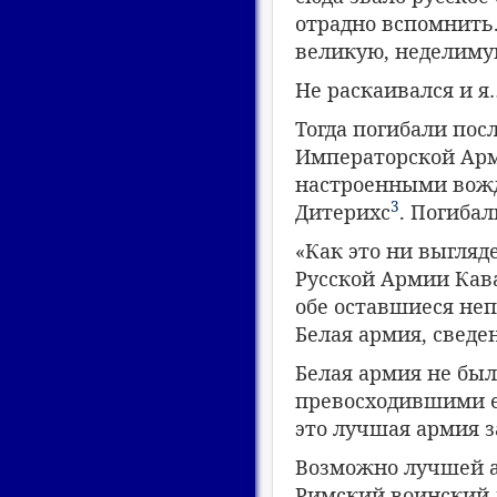
отрадно вспомнить.
великую, неделим
Не раскаивался и я
Тогда погибали пос
Императорской Арм
настроенными вожд
3
Дитерихс
. Погибал
«Как это ни выгляд
Русской Армии Кава
обе оставшиеся не
Белая армия, свед
Белая армия не бы
превосходившими ее
это лучшая армия з
Возможно лучшей а
Римский воинский д