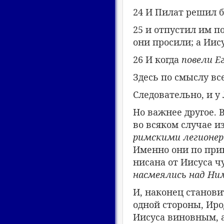
24 И Пилат решил 
25 и отпустил им п
они просили; а Иис
26 И когда
повели Е
Здесь по смыслу все
Следовательно, и у
Но важнее другое. 
во всяком случае и
римскими легионе
Именно они по прик
нисана от Иисуса ч
насмеялись над Ни
И, наконец станови
одной стороны, Иро
Иисуса виновным, а