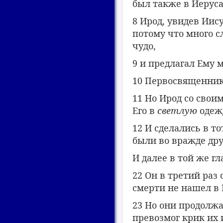
был также в Иерус
8 Ирод, увидев Иису
потому что много с
чудо,
9 и предлагал Ему 
10 Первосвященник
11 Но Ирод со свои
Его в
светлую
одеж
12 И сделались в т
были во вражде дру
И далее в той же гл
22 Он в третий раз 
смерти не нашел в Н
23 Но они продолжа
превозмог крик их