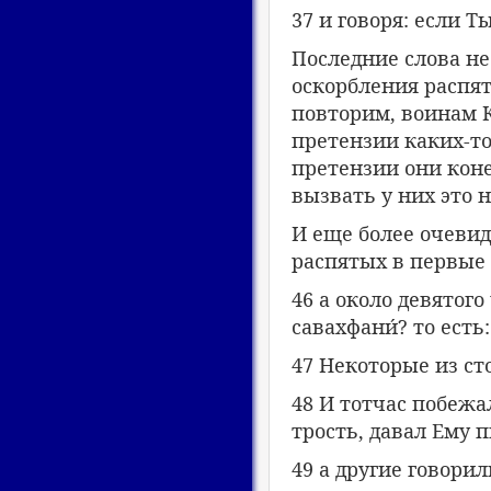
37 и говоря: если Т
Последние слова н
оскорбления распято
повторим, воинам К
претензии каких-то
претензии они коне
вызвать у них это н
И еще более очеви
распятых в первые 
46 а около девятого
савахфани́? то ест
47 Некоторые из ст
48 И тотчас побежал
трость, давал Ему п
49 а другие говорил