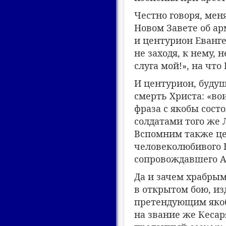
Честно говоря, мен
Новом Завете об ар
и центурион Еванг
не заходя, к нему, 
слуга мой!», на что
И центурион, будущ
смерть Христа: «во
фраза с якобы сост
солдатами того же 
Вспомним также це
человеколюбивого 
сопровождавшего А
Да и зачем храбры
в открытом бою, из
претендующим якоб
на звание же Кесар