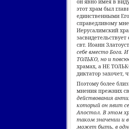
он явно имея в вид
этот храм был глав
единственными Его
справедливому мнен
Иерусалимский хра
засвидетельствует 
свт. Иоанн Златоус
себе вместо Бога. 
ТОЛЬКО, но и повсю
храмах, а НЕ ТОЛЬК
диктатор захочет, 
Поэтому более близ
мнения прежних св
действования
антих
который он явит с
Апостол. В
этом хра
таком значении и 
может быть, в одно