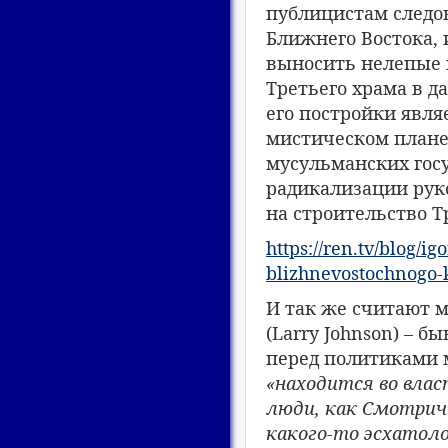
публицистам следо
Ближнего Востока, 
выносить нелепые 
Третьего храма в д
его постройки явля
мистическом плане.
мусульманских госу
радикализации руко
на строительство Т
https://ren.tv/blog/i
blizhnevostochnogo-
И так же считают 
(Larry Johnson) – 
перед политиками м
«находится во влас
люди, как
Смотрич
какого-то эсхатол