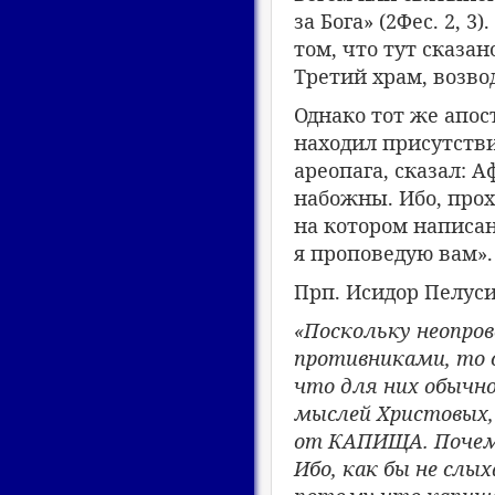
за Бога» (2Фес. 2,
том, что тут сказа
Третий храм, возв
Однако тот же апос
находил присутствие
ареопага, сказал: А
набожны. Ибо, прох
на котором написано
я проповедую вам».
Прп. Исидор Пелуси
«Поскольку неопров
противниками, то 
что для них обычно
мыслей Христовых, 
от КАПИЩА. Почему
Ибо, как бы не слы