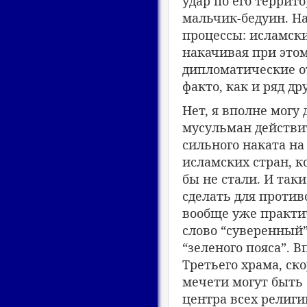
удар по его террито
мальчик-бедуин. Н
процессы: исламск
накачивая при это
дипломатические от
факто, как и ряд др
Нет, я вполне могу
мусульман действит
сильного наката на
исламских стран, к
бы не стали. И так
сделать для против
вообще уже практич
слово “суверенный”
“зеленого пояса”. 
Третьего храма, ск
мечети могут быть 
центра всех религ