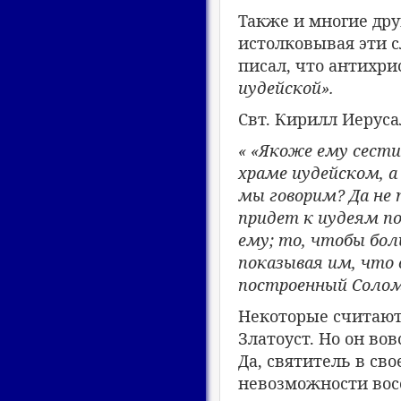
Также и многие др
истолковывая эти с
писал, что антихри
иудейской»
.
Свт. Кирилл Иеруса
« «
Якоже
ему
сести
храме иудейском, а
мы говорим? Да не 
придет к иудеям по
ему; то, чтобы бол
показывая им, что 
построенный Соло
Некоторые считают
Златоуст. Но он во
Да, святитель в св
невозможности восс