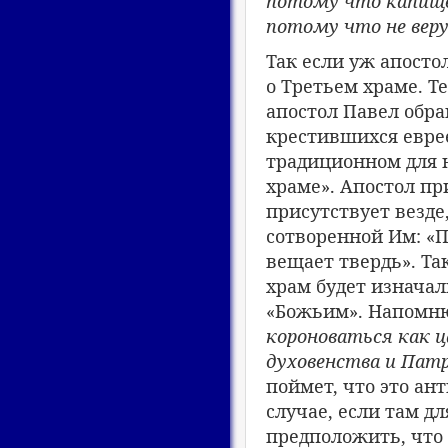
потому что капище
потому что не вер
Так если уж апосто
о Третьем храме. Те
апостол Павел обр
крестившихся еврее
традиционном для н
храме». Апостол при
присутствует везде,
сотворенной Им: «П
вещает твердь». Та
храм будет изнача
«Божьим». Напомню
короноваться как 
духовенства и Пат
поймет, что это ант
случае, если там д
предположить, что 