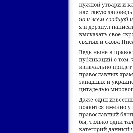
нужной утвари и кл
нас такую заповедь
но и всем сообщай 
я и дерзнул написат
высказать свое скр
святых и слова Пис
Ведь ныне в правос
публикаций о том, ч
изначально придет 
православных храм
западных и украинс
цитаделью мирового
Даже один известны
появится именно у 
православный блогге
бы, только одни та
категорий данный ч