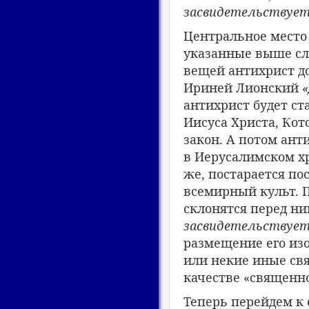
засвидетельствует
Центральное место 
указанные выше сло
вещей антихрист до
Ириней Лионский
«
антихрист будет ст
Иисуса Христа, Ко
закон. А потом ант
в Иерусалимском хр
же, постарается по
всемирный культ. П
склонятся перед ним
засвидетельствует
размещение его из
или некие иные свя
качестве «священн
Теперь перейдем к