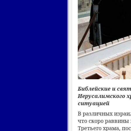
Библейские и свя
Иерусалимского 
ситуацией
В различных израи
что скоро раввины 
Третьего храма, пос