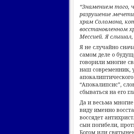
“Знамением того, 
разрушение мечет
храм Соломона, кот
восстановленном х
Мессией. Я слышал,
Я не случайно снач
самом деле о будущ
говорили многие св
наш современник, у
апокалиптического 
“Апокалипсис”, сло
сбываться на его г
Да и весьма многие
виду именно восста
воссядет антихрист.
сын погибели, про
Богом или святынею