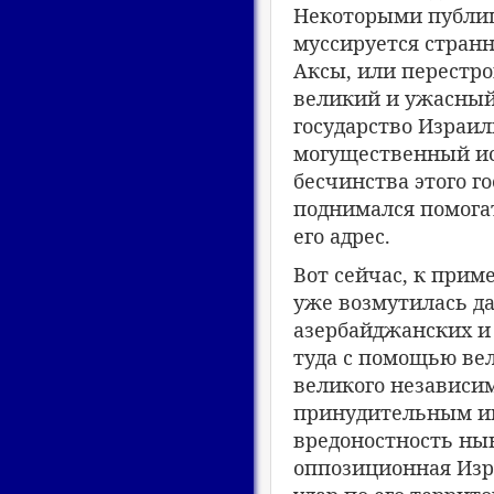
Некоторыми публиц
муссируется странн
Аксы, или перестро
великий и ужасный 
государство Израил
могущественный ис
бесчинства этого г
поднимался помогат
его адрес.
Вот сейчас, к прим
уже возмутилась д
азербайджанских и 
туда с помощью вел
великого независим
принудительным и
вредоностность нын
оппозиционная Изр