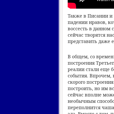
Также в Писании и
падении нравов, ко
воссесть в данном 
сейчас творятся н
представить даже е
В общем, со времен
построения Третьег
реалии стали еще б
события. Впрочем, 
скорого построения
построить, но им в
сейчас вполне мож
необычным способо
переполнится чаша 
зла. Вместе с тем, 