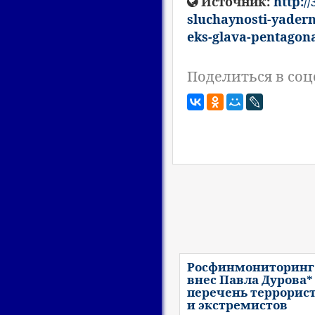
Источник:
http:/
sluchaynosti-yader
eks-glava-pentagona
Поделиться в соц
Росфинмониторинг
внес Павла Дурова*
перечень террорис
и экстремистов