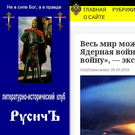
ГЛАВНАЯ
РУБРИК
О САЙТЕ
Весь мир мож
Ядерная войн
войну», — эк
Опубликовано 26.10.2016