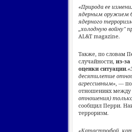
«Природа ее измени
ядерным оружием бо
ядерного террориз
„холодную войну" п
AL&T magazine.
Также, по словам П
случайности,
из-за
оценки ситуации
.
«
десятилетие отнош
агрессивным»
, — п
отношениях между 
отношения) только
сообщил Перри. Наи
терроризм.
«Катастрофой, кото