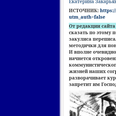
Екатерина Закарья
ИСТОЧНИК:
https:
utm_auth=false
От редакции сайта
сказать по этому п
закулиса перепис
методички для по
И вполне очевидно
начнется откровен
коммунистическог
жизней наших сог
разворачивает кур
запретит им Госпо