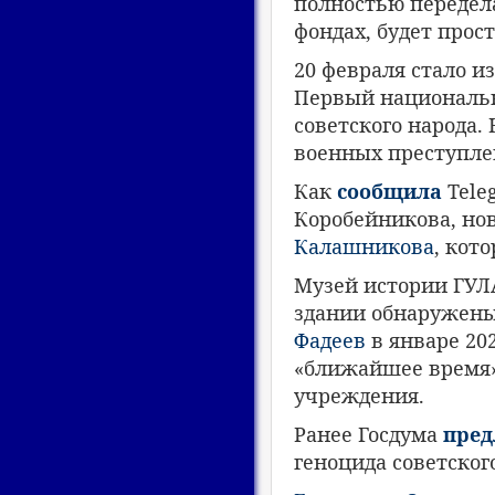
полностью передела
фондах, будет прост
20 февраля стало и
Первый националь
советского народа. 
военных преступле
Как
сообщила
Tele
Коробейникова, но
Калашникова
, кот
Музей истории ГУЛА
здании обнаружены
Фадеев
в январе 20
«ближайшее время»
учреждения.
Ранее Госдума
пре
геноцида советског