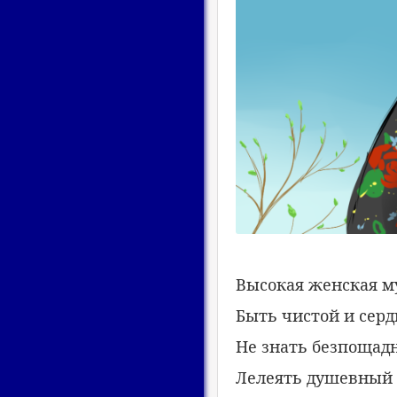
Высокая женская м
Быть чистой и серд
Не знать безпощадн
Лелеять душевный 