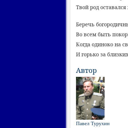
Твой род оставалс
Беречь богородичн
Во всем быть покор
Когда одиноко на с
И горько за близких
Автор
Павел Турухин