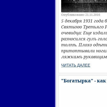
Опубликовано 21.11.2016
5 декабря 1931 года
Святыню Третьяго Р
очевидца: Еще издал
разносился гулъ гол
толпѣ. Плохо одѣты
притоптывали ногам
ляжкамъ рукавицами
ЧИТАТЬ ДАЛЕЕ
"Богатырка" - как