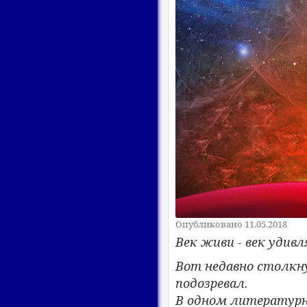
Опубликовано 11.05.2018
Век живи - век удивл
Вот недавно столкну
подозревал.
В одном литературно