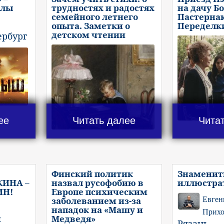
слы
трудностях и радостях
на дачу Б
семейного летнего
Пастернак
опыта. Заметки о
Переделки
детском чтении
ербург
ее
Читать далее
Чита
Финский политик
Знамени
ИНА –
назвал русофобию в
иллюстра
ИН!
Европе психическим
заболеванием из-за
Евген
нападок на «Машу и
Прих
и
Медведя»
Рязань