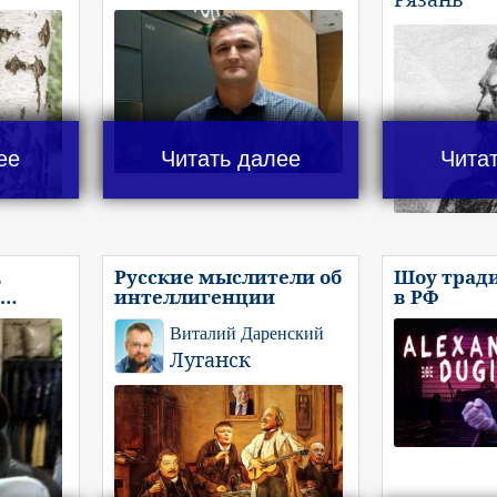
ее
Читать далее
Чита
Е
Русские мыслители об
Шоу трад
И…
интеллигенции
в РФ
Виталий Даренский
Луганск