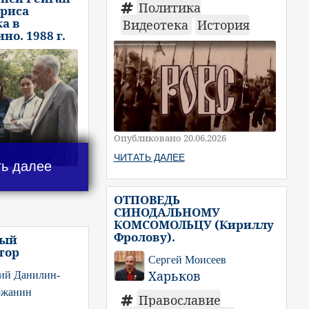
Политика
ориса
а в
Видеотека
История
но. 1988 г.
Опубликовано 20.06.2026
ЧИТАТЬ ДАЛЕЕ
ть далее
ОТПОВЕДЬ
СИНОДАЛЬНОМУ
КОМСОМОЛЬЦУ (Кириллу
Фролову).
тый
тор
Сергей Моисеев
Харьков
ий Данилин-
ожанин
Православие