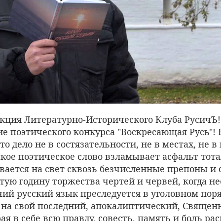
кция Литературно-Исторического Клуба РусичЪ!
ие поэтического конкурса "Воскресающая Русь"! 
о дело не в состязательности, не в местах, не в
сское поэтическое слово взламывает асфальт тот
вается на свет сквозь безчисленные препоны и 
ютую годину торжества чертей и червей, когда н
ий русский язык преследуется в уголовном поря
 на свой последний, апокалиптический, Священ
ая в себе всю правду, совесть, память и боль рас