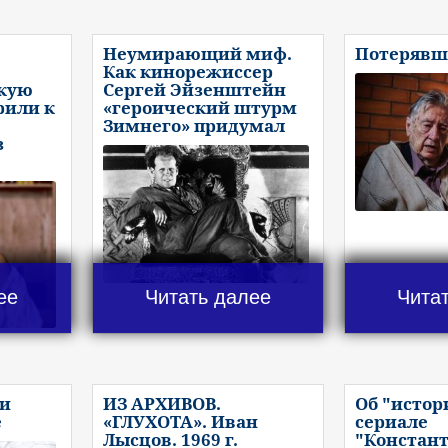
Неумирающий миф.
Потерявш
Как кинорежиссер
скую
Сергей Эйзенштейн
рили к
«героический штурм
Зимнего» придумал
з
ее
Читать далее
Чита
ли
ИЗ АРХИВОВ.
Об "исто
е
«ГЛУХОТА». Иван
сериале
Лысцов. 1969 г.
"Констан