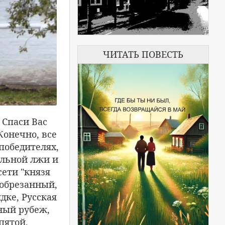
ЧИТАТЬ ПОВЕСТЬ
 Спаси Вас
Конечно, все
 победителях,
альной лжи и
сети "князя
еобрезанный,
дке, Русская
ный рубеж,
пятой,