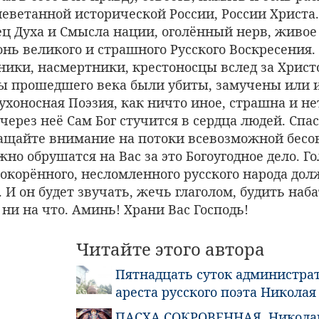
леветанной исторической России, России Христа
ец Духа и Смысла нации, оголённый нерв, живое
нь великого и страшного Русского Воскресения
ники, насмертники, крестоносцы вслед за Христ
ы прошедшего века были убиты, замучены или 
ухоносная Поэзия, как ничто иное, страшна и н
к через неё Сам Бог стучится в сердца людей. Спа
ращайте внимание на потоки всевозможной бес
но обрушатся на Вас за это Богоугодное дело. Го
окорённого, несломленного русского народа дол
 И он будет звучать, жечь глаголом, будить наб
 ни на что. Аминь! Храни Вас Господь!
Читайте этого автора
Пятнадцать суток администра
ареста русского поэта Николая
ПАСХА СОКРОВЕННАЯ. Николай