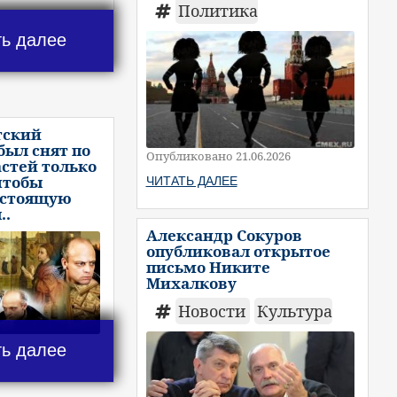
Политика
ть далее
тский
был снят по
Опубликовано 21.06.2026
астей только
 чтобы
ЧИТАТЬ ДАЛЕЕ
астоящую
..
Александр Сокуров
опубликовал открытое
письмо Никите
Михалкову
Новости
Культура
ть далее