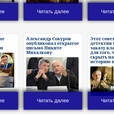
ее
Читать далее
Чита
не
Александр Сокуров
Этот сове
опубликовал открытое
детектив 
ии
письмо Никите
заказу вл
Михалкову
для того,
скрыть н
историю п
ее
Читать далее
Чита