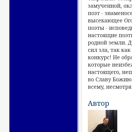
замученной, ок
поэт - знаменос
высекающее Ого
поэты - исповед
настоящие поэт
родной земли. Д
сил зла, так ка
конкурс! Не об
которые неизбеж
настоящего, неп
во Славу Божию.
всему, несмотря
Автор