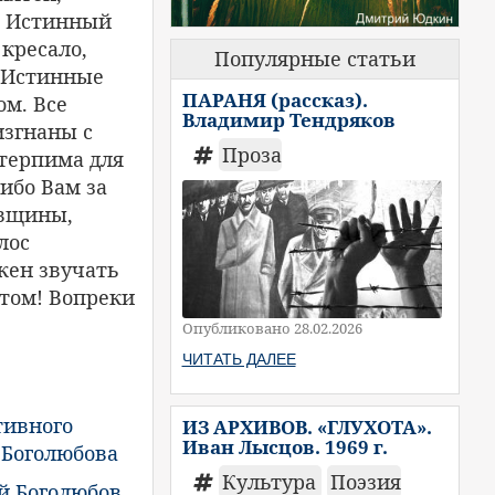
. Истинный
 кресало,
Популярные статьи
. Истинные
ПАРАНЯ (рассказ).
ом. Все
Владимир Тендряков
изгнаны с
Проза
етерпима для
сибо Вам за
овщины,
лос
жен звучать
атом! Вопреки
Опубликовано 28.02.2026
ЧИТАТЬ ДАЛЕЕ
тивного
ИЗ АРХИВОВ. «ГЛУХОТА».
Иван Лысцов. 1969 г.
 Боголюбова
Культура
Поэзия
 Боголюбов