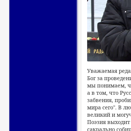
Уважаемая реда
Бог за проведен
мы понимаем, чт
а в том, что Ру
забвения, проби
мира сего". В л
великий и могуч
Поэзия выходит
сакрально собир