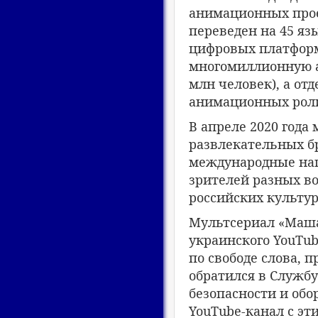
анимационных прое
переведен на 45 яз
цифровых платформ 
многомиллионную а
млн человек), а о
анимационных роли
В апреле 2020 года
развлекательных б
международные наг
зрителей разных во
российских культу
Мультсериал «Маша 
украинского YouTub
по свободе слова, 
обратился в Службу
безопасности и об
YouTube-канал с эт