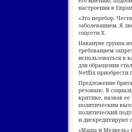
его мнению, подобн
настроения в Европ
«Это перебор. Чест
заболеванием. Я л
соцсети Х.
Накануне группа и
требованием запрет
использоваться в к
для обращения ста
Netflix приобрести
Предложение брита
резонанс. В социал
критике, назвав е
политическим вызо
политический подт
и дискредитируют с
«Маша и Медведь» 