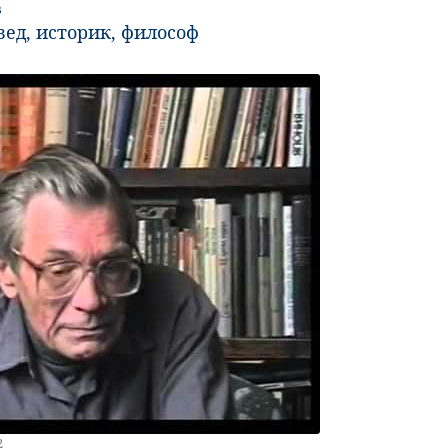
в
ед, историк, философ
2