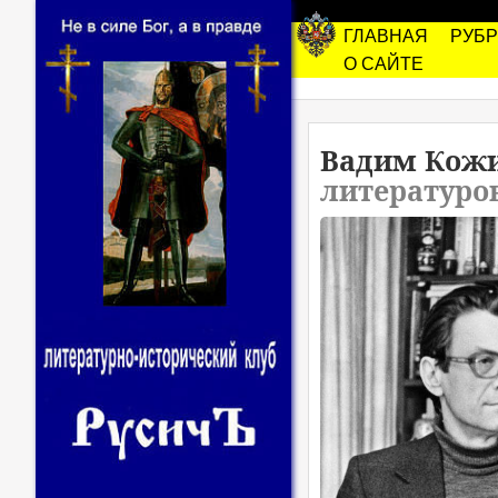
ГЛАВНАЯ
РУБ
О САЙТЕ
Вадим Кож
литературо