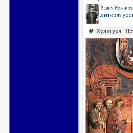
Вадим Кожино
литературов
Культура
Ис