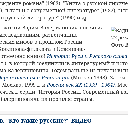
хождение романа" (1963), "Книга о русской лирич
8), "Статьи о современной литературе" (1982), "Тю
 русской литературе" (1990) и др.
ы жизни Вадим Валерианович посвятил
исследованиям, развенчанию
еских мифов о прошлом России.
ожинова-филолога в Кожинова-
 отмечено книгой
История Руси и Русского слова
 г.), в которой соединились литературный и ист
ма Валериановича. Годом раньше из печати выш
Черносотенцы и Революция
(Москва 1998). Затем 
. Москва, 1999 г. и
Россия век XX (1939 - 1964)
. Мос
сятся к серии "История России. Современный взгл
 Валериановича на прошлое страны.
. "Кто такие русские?" ВИДЕО