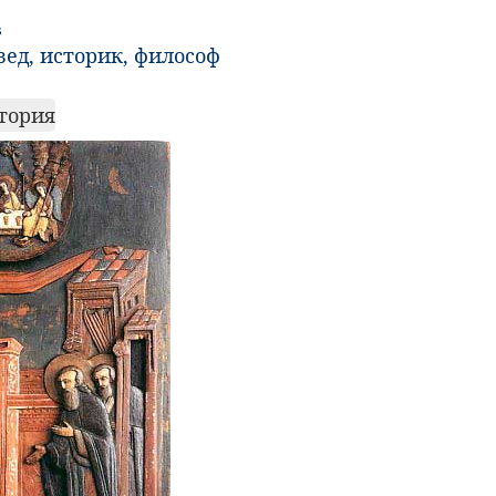
в
ед, историк, философ
тория