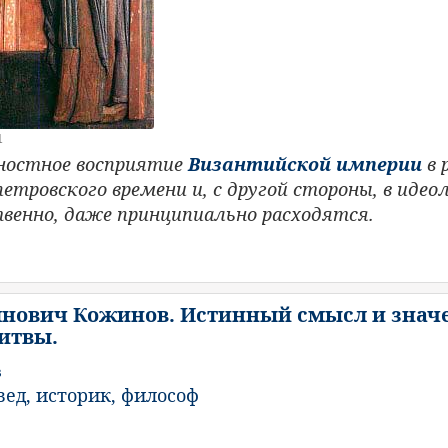
1
ностное восприятие
Византийской империи
в 
етровского времени и, с другой стороны, в идео
ственно, даже принципиально расходятся.
нович Кожинов. Истинный смысл и знач
итвы.
в
ед, историк, философ