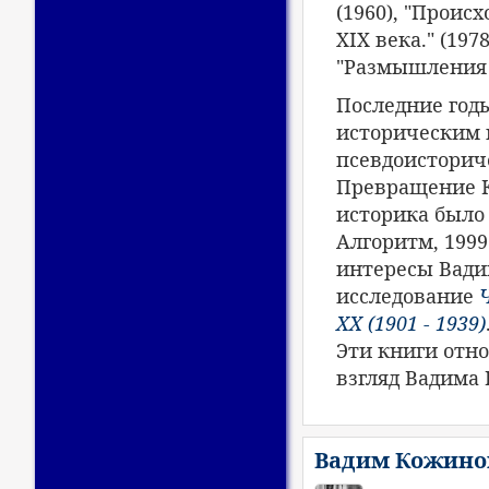
(1960), "Проис
XIX века." (197
"Размышления о
Последние год
историческим 
псевдоисторич
Превращение К
историка было
Алгоритм, 1999
интересы Вади
исследование
XX (1901 - 1939)
Эти книги отно
взгляд Вадима
Вадим Кожинов