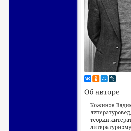
Об авторе
Кожинов Вадим 
литературовед
теории литерат
литературному 