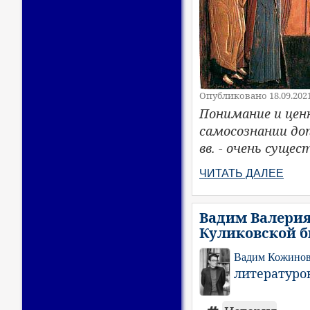
Опубликовано 18.09.202
Понимание и цен
самосознании доп
вв. - очень суще
ЧИТАТЬ ДАЛЕЕ
Вадим Валерия
Куликовской б
Вадим Кожино
литературов