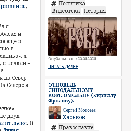
Политика
Пришвина
,
Видеотека
История
ёл я
рбасах и
ре ещё и
нью в
евника», я
Опубликовано 20.06.2026
, и печали –
ЧИТАТЬ ДАЛЕЕ
 а
к на Север
ОТПОВЕДЬ
На Севере я
СИНОДАЛЬНОМУ
КОМСОМОЛЬЦУ (Кириллу
Фролову).
анке»,
Сергей Моисеев
ле двух
Харьков
ангельске
. В
Православие
ье
Дуная
,