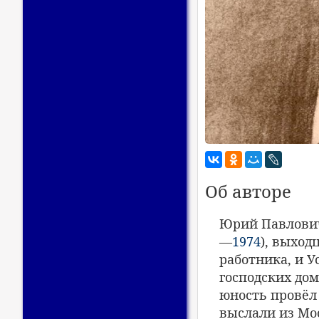
Об авторе
Юрий Павлович
—
1974
), выход
работника, и 
господских дом
юность провёл
выслали из Мо