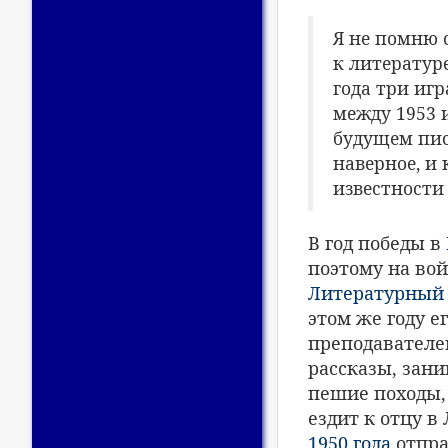
Я не помню 
к литератур
года три игр
между 1953 и
будущем писа
наверное, и 
известности и
В год победы в
поэтому на вой
Литературный и
этом же году е
преподавателе
рассказы, зани
пешие походы,
ездит к отцу в
1950 года
отпра