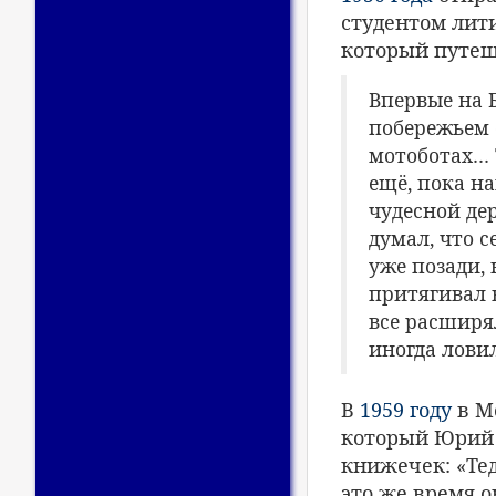
студентом лити
который путеш
Впервые на Б
побережьем о
мотоботах… 
ещё, пока на
чудесной де
думал, что с
уже позади, 
притягивал 
все расширял
иногда лови
В
1959 году
в Мо
который Юрий 
книжечек: «Тед
это же время о