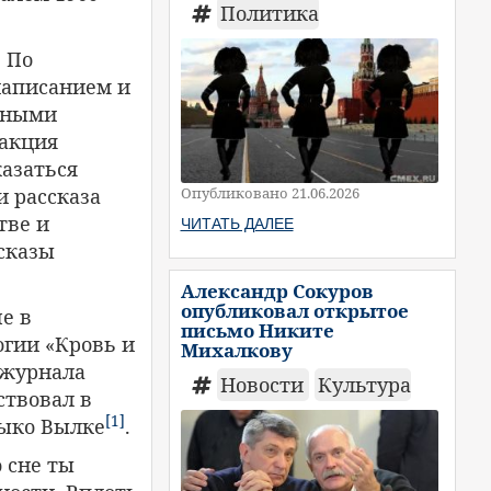
Политика
. По
написанием и
урными
дакция
казаться
Опубликовано 21.06.2026
и рассказа
тве и
ЧИТАТЬ ДАЛЕЕ
ссказы
Александр Сокуров
опубликовал открытое
е в
письмо Никите
огии «Кровь и
Михалкову
о журнала
Новости
Культура
ствовал в
[1]
Тыко Вылке
.
о сне ты