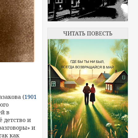
ЧИТАТЬ ПОВЕСТЬ
закова (
1901
ого
ей в
оё детство и
разговоры» и
так как