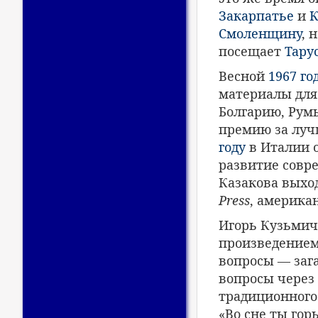
Закарпатье
и
К
Смоленщину
, 
посещает
Тару
Весной
1967 го
материалы для
Болгарию, Рум
премию за луч
году
в Италии 
развитие совр
Казакова выхо
Press
, америка
Игорь Кузьмич
произведением 
вопросы — заг
вопросы через
традиционного 
«Во сне ты гор