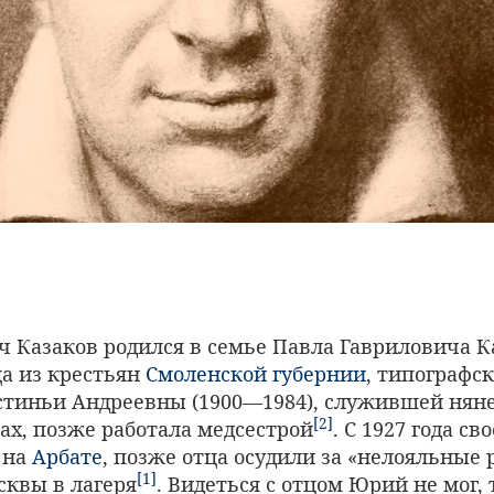
 Казаков родился в семье Павла Гавриловича Ка
ца из крестьян
Смоленской губернии
, типографск
Устиньи Андреевны (1900—1984), служившей нян
[2]
ах, позже работала медсестрой
. С 1927 года св
 на
Арбате
, позже отца осудили за «нелояльные 
[1]
сквы в лагеря
. Видеться с отцом Юрий не мог, 