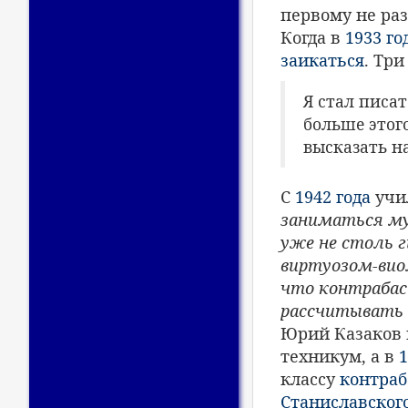
первому не ра
Когда в
1933 го
заикаться
. Три
Я стал писат
больше этого
высказать на
С
1942 года
учи
заниматься муз
уже не столь г
виртуозом-вио
что контрабас
рассчитывать 
Юрий Казаков 
техникум, а в
1
классу
контраб
Станиславског