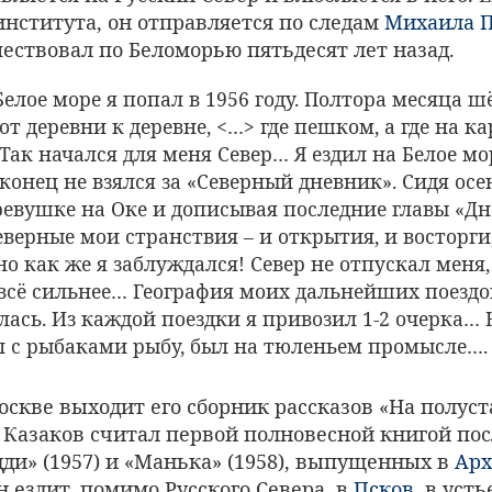
нститута, он отправляется по следам
Михаила 
ествовал по Беломорью пятьдесят лет назад.
елое море я попал в 1956 году. Полтора месяца ш
т деревни к деревне, <…> где пешком, а где на ка
Так начался для меня Север… Я ездил на Белое мо
конец не взялся за «Северный дневник». Сидя осе
ревушке на Оке и дописывая последние главы «Дн
еверные мои странствия – и открытия, и восторги
но как же я заблуждался! Север не отпускал меня,
всё сильнее… География моих дальнейших поездо
ась. Из каждой поездки я привозил 1-2 очерка… 
л с рыбаками рыбу, был на тюленьем промысле….
скве выходит его сборник рассказов «На полуст
Казаков считал первой полновесной книгой пос
ди» (1957) и «Манька» (1958), выпущенных в
Арх
н ездит, помимо Русского Севера, в
Псков
, в уст