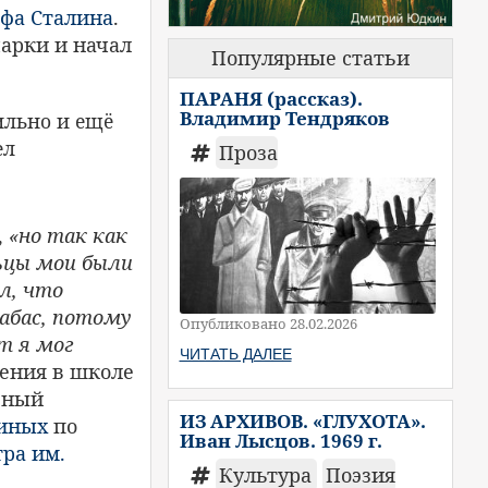
фа Сталина
.
арки и начал
Популярные статьи
ПАРАНЯ (рассказ).
Владимир Тендряков
ильно и ещё
ел
Проза
,
«но так как
льцы мои были
ял, что
абас, потому
Опубликовано 28.02.2026
т я мог
ЧИТАТЬ ДАЛЕЕ
чения в школе
ьный
ИЗ АРХИВОВ. «ГЛУХОТА».
иных
по
Иван Лысцов. 1969 г.
ра им.
Культура
Поэзия