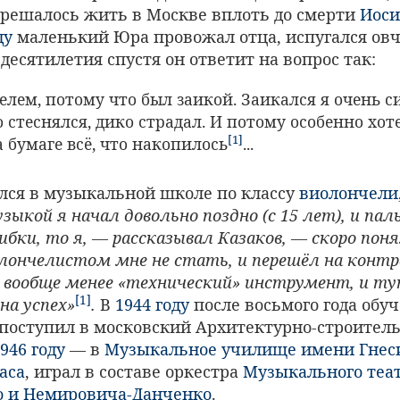
зрешалось жить в Москве вплоть до смерти
Иоси
ду
маленький Юра провожал отца, испугался овч
 десятилетия спустя он ответит на вопрос так:
елем, потому что был заикой. Заикался я очень с
 стеснялся, дико страдал. И потому особенно хот
[1]
 бумаге всё, что накопилось
...
лся в музыкальной школе по классу
виолончели
ыкой я начал довольно поздно (с 15 лет), и па
ибки, то я, — рассказывал Казаков, — скоро пон
лончелистом мне не стать, и перешёл на контр
 вообще менее «технический» инструмент, и ту
[1]
на успех»
.
В
1944 году
после восьмого года обу
поступил в московский Архитектурно-строител
946 году
— в
Музыкальное училище имени Гнес
аса
, играл в составе оркестра
Музыкального теат
о и Немировича-Данченко
.