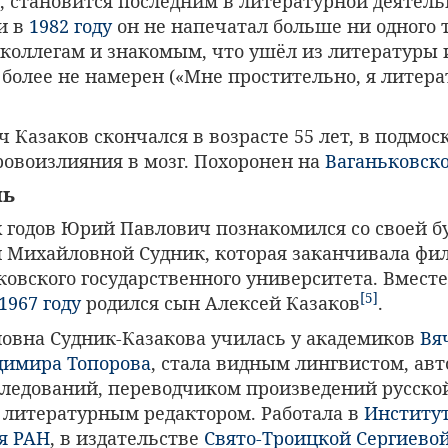
, становится последним в литературной деятель
и в
1982 году
он не напечатал больше ни одного т
 коллегам и знакомым, что ушёл из литературы 
более не намерен («Мне простительно, я литера
Казаков скончался в возрасте 55 лет, в подмо
ровоизлияния в мозг. Похоронен на
Ваганьковск
нь
-х годов Юрий Павлович познакомился со своей 
 Михайловной Судник, которая заканчивала фи
ковского государственного университета. Вмест
[5]
1967 году
родился сын Алексей Казаков
.
овна Судник-Казакова училась у академиков
Вя
димира Топорова
, стала видным лингвистом, авт
следований, переводчиком произведений русско
 литературным редактором. Работала в
Институ
я РАН
, в издательстве
Свято-Троицкой Сергиево