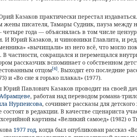
 Юрий Казаков практически перестал издаваться
 жены писателя, Тамары Судник, пауза между 
 четыре года — объяснялась в том числе ценз
. И Юрий Казаков, и чиновники Главлита, и ре
енника» «вычищали» из него всё, что могло по
 В частности, сокращался и перемещался внутр
ором рассказчик вспоминает о собственном детс
[4]
естованным отцом
. Выходят его последние ра
3) и «Во сне я горько плакал» (1977).
ы Юрий Павлович Казаков проводит на своей дач
Абрамцеве
, работая над переводом романа-трил
ла Нурпеисова
, сочиняет рассказы для детског
е состоят в редакции. В качестве сценариста уча
ухсерийной картины «Великий самоед» (1982) о 
акова
1977 год
, когда был опубликован рассказ «В