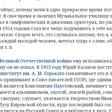
сейчас, почему меня в одно прекрасное время пот
е. В свое время я окончил Музыкальное училище в
ал в симфонических и джазовых оркестрах, но уже
 1954 годами стал все чаще подумывать о себе ка
теле. Скорее всего, это случилось потому, что я, 
каждый молодой человек, мечтал тогда о славе, об
 т. п.
Великой Отечественной войны
ему исполнилось 
ну он не попал. В
1953 году
Юрий Казаков поступ
нститут им. А. М. Горького
(заканчивает его в
го принимают в Союз писателей СССР), где одним
й является
Константин Паустовский
, начинает 
мается альпинизмом, охотой, ловлей рыбой, со
 смотрит, слушает, увлекается творчеством
Иван
 Лузу Кировской области, куда последний был сос
вляется на Русский Север и влюбляется в него. 