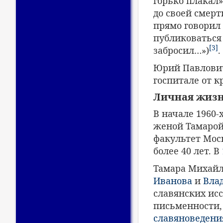
горько плакал»
до своей смерт
прямо говорил
публиковаться 
[3]
забросил…»)
.
Юрий Павлович 
госпитале от к
Личная жиз
В начале 1960
женой Тамарой
факультет Мос
более 40 лет. В
Тамара Михайл
Иванова
и
Вла
славянских ис
письменности,
славяноведени