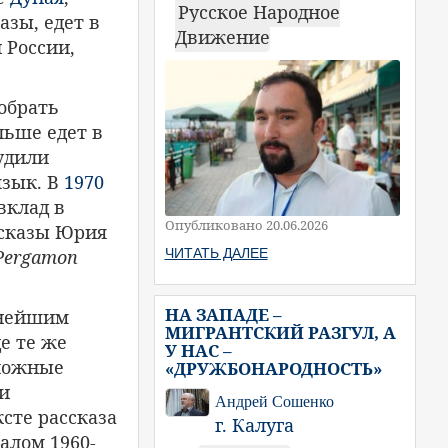
Русское Народное
азы, едет в
Движение
 России,
собрать
льше едет в
удили
язык. В
1970
вклад в
Опубликовано 20.06.2026
ассказы Юрия
ЧИТАТЬ ДАЛЕЕ
Pergamon
НА ЗАПАДЕ –
жнейшим
МИГРАНТСКИЙ РАЗГУЛ, А
е те же
У НАС –
сложные
«ДРУЖБОНАРОДНОСТЬ»
и
Андрей Сошенко
сте рассказа
г. Калуга
алом 1960-