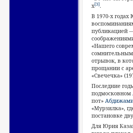
[3]
х
.
В 1970-х годах
воспоминаниям
публикацией —
соображениями
«Нашего соврем
сомнительным.
отрывок, в кот
прощании с ар
«Свечечка» (197
Последние год
подмосковном
пот»
Абдижами
«Мурзилка», гд
постановке дв
Для Юрия Каз