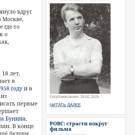
януло вдруг
 Москве,
 где-то
к о
как,
18 лет,
ает в
1958 году
и в
 из
Опубликовано 28.02.2026
писать первые
ЧИТАТЬ ДАЛЕЕ
вершает
а Бунина
,
РОВС: страсти вокруг
лан. В конце
фильма
Ещё будучи