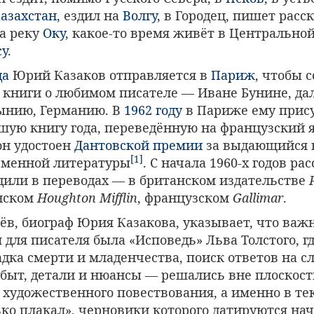
азахстан
, ездил на
Волгу
, в Городец, пишет расск
на реку
Оку
, какое-то время живёт в Центральной
су
.
да
Юрий Казаков отправляется в
Париж
, чтобы 
 книги о любимом писателе — Иване Бунине, да
ынию, Германию. В
1962 году
в Париже ему прис
шую книгу года, переведённую на французский 
он удостоен
Дантовской премии
за выдающийся 
[1]
еменной литературы
. С начала 1960-х годов р
дили в переводах — в британском издательстве
нском
Houghton Mifflin
, французском
Gallimar
.
ёв, биограф Юрия Казакова, указывает, что ва
для писателя была «Исповедь» Льва Толстого, гд
адка смерти и младенчества, поиск ответов на 
 быт, детали и нюансы — решались вне плоскост
художественного повествования, а именно в тек
ько плакал», черновики которого датируются нач