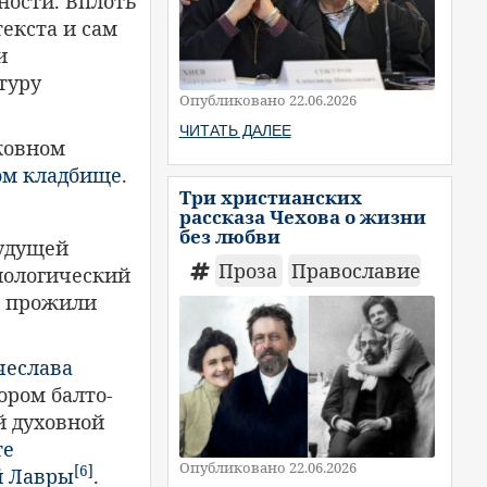
ности. Вплоть
екста и сам
и
туру
Опубликовано 22.06.2026
ЧИТАТЬ ДАЛЕЕ
сковном
ом кладбище
.
Три христианских
рассказа Чехова о жизни
без любви
будущей
Проза
Православие
лологический
е прожили
чеслава
ором балто-
й духовной
те
Опубликовано 22.06.2026
[6]
й Лавры
.