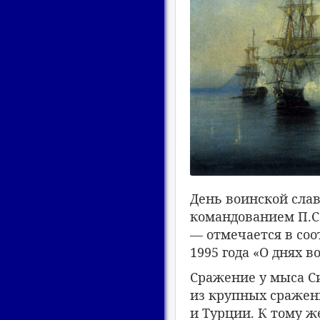
День воинской слав
командованием П.C.
— отмечается в соо
1995 года «О днях в
Сражение у мыса Си
из крупных сражен
и Турции. К тому ж