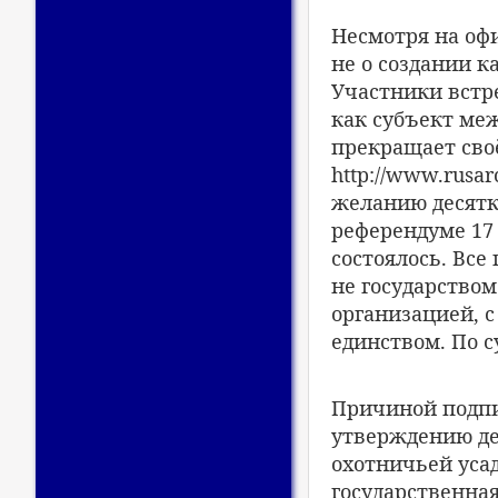
Несмотря на оф
не о создании ка
Участники встр
как субъект ме
прекращает своё
http://www.rusar
желанию десятк
референдуме 17 
состоялось. Все
не государство
организацией, 
единством. По с
Причиной подпи
утверждению деп
охотничьей уса
государственная