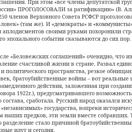
глашения. При этом «все члены депутатской гр
ссии» ПРОГОЛОСОВАЛИ за ратификацию» (В. Алк
з 250 членов Верховного Совета РСФСР проголосо
ловек» (там же). И «демократы» и «коммунисты
м аплодисментов своими руками похоронили стр
го эпохального события сказываются до сих пор.
осле «Беловежских соглашений» очевидно, что и
вление счастливой жизни в стране. Развал един
 и политического пространства, резкое обнищан
век, братоубийственные войны – вот реальные 
замедленного действия, заложенная при создани
овора 1922г.), предусматривавшего возможност
о состава, сработала. Русский народ оказался ис
 «независимых» государства, вопреки историчес
м наших предков, эти земли вместе собравших. 
то разделение стало причиной братоубийственны
рые идут и сегодня.