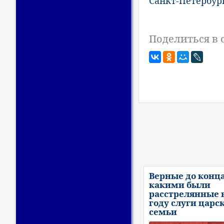
Санкт-Петербур
Поделиться в 
Верные до конца
какими были
расстрелянные в
году слуги царс
семьи