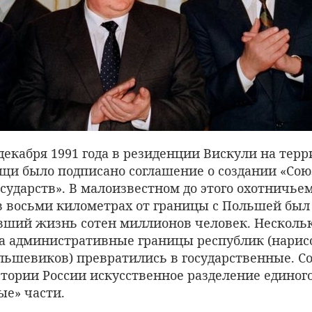
8 декабря 1991 года в резиденции Вискули на тер
щи было подписано соглашение о создании «Сою
ударств». В малоизвестном до этого охотничьем
 в восьми километрах от границы с Польшей был
вший жизнь сотен миллионов человек. Нескол
а административные границы республик (нарис
льшевиков) превратились в государственные. С
тории России искусственное разделение единого
ые» части.