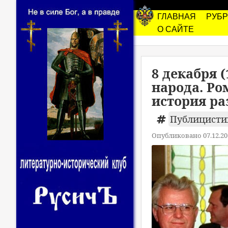
ГЛАВНАЯ
РУБ
О САЙТЕ
8 декабря (
народа. Ро
история ра
Публицист
Опубликовано 07.12.20