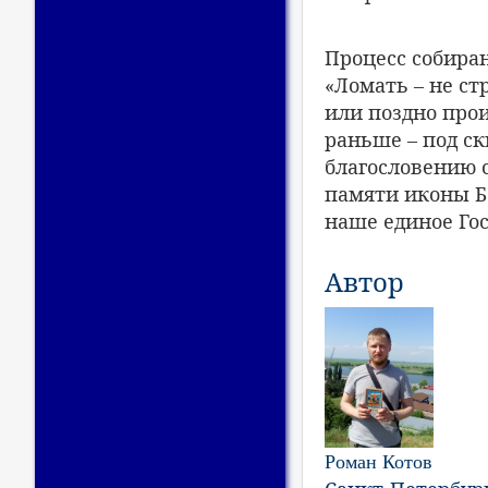
Процесс собиран
«Ломать – не ст
или поздно прои
раньше – под ск
благословению 
памяти иконы Б
наше единое Гос
Автор
Роман Котов