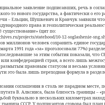
ициальное заявление подписавших, речь в согл
кого-то нового государства, а фактически о его р
ечи – Ельцин, Шушкевич и Кравчук заявили что
ждународного права и геополитическая реальнос
 существование» (цит по:
chives.ru/projects/statehood/10-12-soglashenie-sng.
ов миллионов человек сохранить единое государ
марта 1991 года «за» проголосовали 77%) раздел
 последовавшие за этим события показали, что С
м или конфедерацией стран, а всего лишь межго
с размытым правовым статусом и весьма услов
ути это была лишь переходная формула в разде
сания соглашения в столь не парадном месте, п
утата В. Алксниса, была близость границы – «р
дьбой буквально в нескольких километрах нахо
 граница СССР. У подписантов сговора был план б