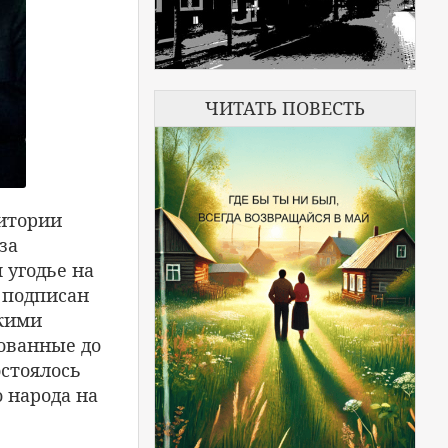
ЧИТАТЬ ПОВЕСТЬ
ритории
за
 угодье на
 подписан
ькими
ованные до
остоялось
 народа на