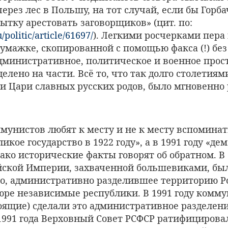
ерез лес в Польшу, на тот случай, если бы Горб
тку арестовать заговорщиков» (цит. по:
u/politic/article/61697/
). Легкими росчерками пера
умажке, скопированной с помощью факса (!) без
дминистративное, политическое и военное прос
елено на части. Всё то, что так долго столетиям
и Цари славных русских родов, было мгновенно
унистов любят к месту и не к месту вспоминать
икое государство в 1922 году», а в 1991 году «де
ако исторические факты говорят об обратном. В 
йской Империи, захваченной большевиками, был
тво, административно разделившее территорию Р
юре независимые республики. В 1991 году комм
оящие) сделали это административное разделен
 1991 года Верховный Совет РСФСР ратифицирова