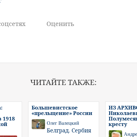
г
соцсетях
Оценить
ЧИТАЙТЕ ТАКЖЕ:
:
Большевистское
ИЗ АРХИВ
«прельщение» России
Николаеви
 1918
Полумеся
кой
Олег Валецкий
кресту
Белград. Сербия
Андре