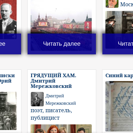
Мос
ее
Читать далее
Чита
писки
ГРЯДУЩИЙ ХАМ.
Синий ка
Юрий
Дмитрий
Мережковский
Дмитрий
Мережковский
поэт, писатель,
публицист