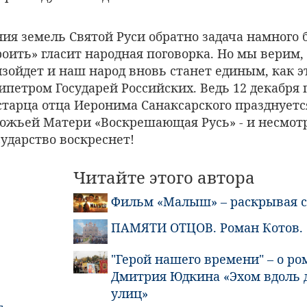
ия земель Святой Руси обратно задача намного б
роить» гласит народная поговорка. Но мы верим, 
зойдет и наш народ вновь станет единым, как э
ипетром Государей Российских. Ведь 12 декабря 
старца отца Иеронима Санаксарского празднуетс
ожьей Матери «Воскрешающая Русь» - и несмотр
ударство воскреснет!
Читайте этого автора
Фильм «Малыш» – раскрывая 
ПАМЯТИ ОТЦОВ. Роман Котов.
"Герой нашего времени" – о ро
Дмитрия Юдкина «Эхом вдоль
улиц»