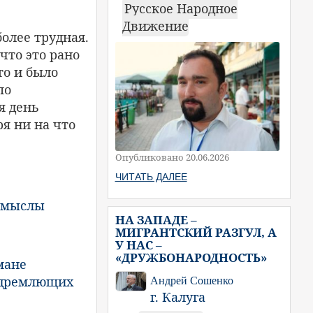
Русское Народное
Движение
олее трудная.
что это рано
то и было
по
я день
я ни на что
Опубликовано 20.06.2026
ЧИТАТЬ ДАЛЕЕ
смыслы
НА ЗАПАДЕ –
МИГРАНТСКИЙ РАЗГУЛ, А
У НАС –
«ДРУЖБОНАРОДНОСТЬ»
мане
 дремлющих
Андрей Сошенко
г. Калуга