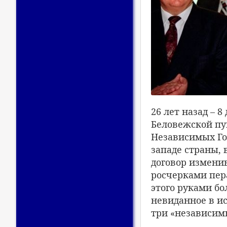
26 лет назад – 
Беловежской пу
Независимых Гос
западе страны,
договор измени
росчерками пер
этого руками бо
невиданное в ис
три «независим