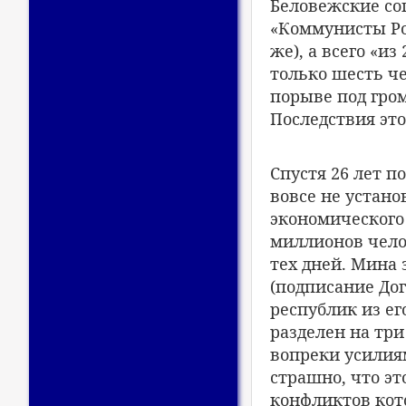
Беловежские со
«Коммунисты Ро
же), а всего «и
только шесть че
порыве под гро
Последствия это
Спустя 26 лет п
вовсе не устано
экономического
миллионов чело
тех дней. Мина 
(подписание Дог
республик из ег
разделен на три
вопреки усилия
страшно, что э
конфликтов кото