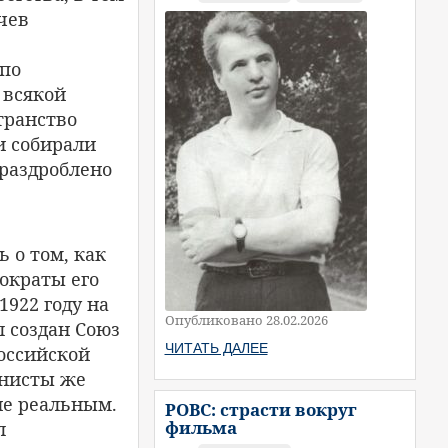
ачев
 по
 всякой
транство
и собирали
 раздроблено
 о том, как
мократы его
1922 году на
Опубликовано 28.02.2026
 создан Союз
ЧИТАТЬ ДАЛЕЕ
оссийской
унисты же
ие реальным.
РОВС: страсти вокруг
фильма
л