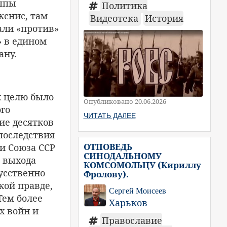
уппы
Политика
снис, там
Видеотека
История
вали «против»
» в едином
ану.
х целю было
Опубликовано 20.06.2026
ого
ЧИТАТЬ ДАЛЕЕ
ие десятков
последствия
ОТПОВЕДЬ
и Союза ССР
СИНОДАЛЬНОМУ
ь выхода
КОМСОМОЛЬЦУ (Кириллу
кусственно
Фролову).
кой правде,
Сергей Моисеев
Тем более
Харьков
х войн и
Православие