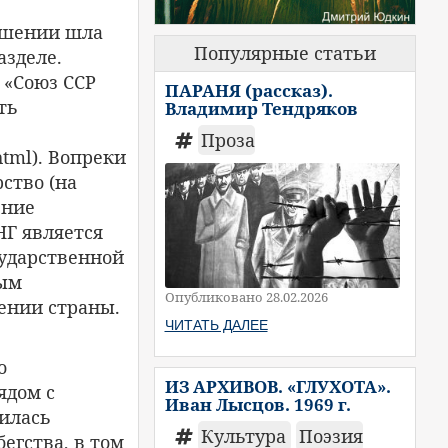
ашении шла
Популярные статьи
азделе.
 «Союз ССР
ПАРАНЯ (рассказ).
ть
Владимир Тендряков
Проза
shtml). Вопреки
ство (на
ение
НГ является
сударственной
ным
Опубликовано 28.02.2026
лении страны.
ЧИТАТЬ ДАЛЕЕ
о
ИЗ АРХИВОВ. «ГЛУХОТА».
ядом с
Иван Лысцов. 1969 г.
дилась
Культура
Поэзия
егства, в том