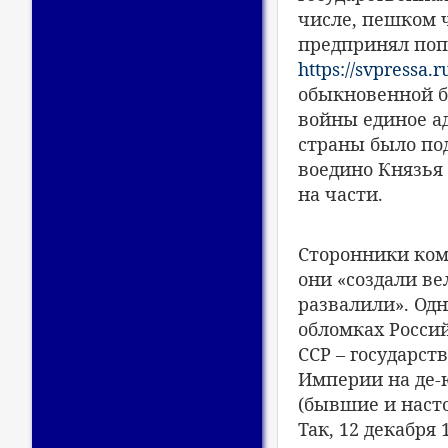
числе, пешком ч
предпринял попы
https://svpressa.r
обыкновенной б
войны единое а
страны было под
воедино Князья 
на части.
Сторонники комм
они «создали вел
развалили». Одн
обломках Росси
ССР – государс
Империи на де-
(бывшие и наст
Так, 12 декабря