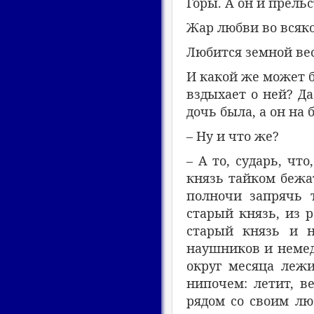
Горы. А он и прельс
Жар любви во всяко
Любится земной весь
И какой же может б
вздыхает о ней? Да
дочь была, а он на
– Ну и что же?
– А то, сударь, ч
князь тайком бежат
полночи запрячь т
старый князь, из 
старый князь и н
наушников и немед
округ месяца лежи
нипочем: летит, в
рядом со своим лю