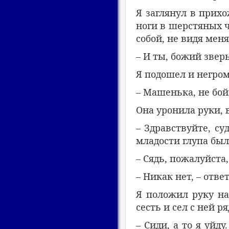
Я заглянул в прихо
ноги в шерстяных ч
собой, не видя мен
– И ты, божий зверь
Я подошел и негром
– Машенька, не бойс
Она уронила руки, 
– Здравствуйте, су
младости глупа был
– Сядь, пожалуйста, 
– Никак нет, – ответ
Я положил руку на
сесть и сел с ней р
– Сиди, а то я уйд