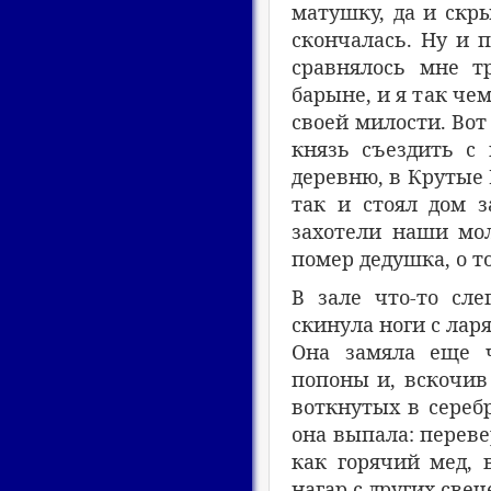
матушку, да и скры
скончалась. Ну и п
сравнялось мне т
барыне, и я так чем
своей милости. Вот
князь съездить с 
деревню, в Крутые 
так и стоял дом 
захотели наши мол
помер дедушка, о т
В зале что-то сле
скинула ноги с лар
Она замяла еще ч
попоны и, вскочив 
воткнутых в серебр
она выпала: перев
как горячий мед, 
нагар с других свеч