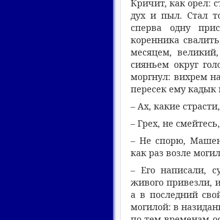
Кричит, как орел: с
дух и пыл. Стал т
сперва одну при
коренника свалить,
месяцем, великий,
сияньем округ гол
моргнул: вихрем на
пересек ему кадык
– Ах, какие страсти
– Грех, не смейтесь,
– Не спорю, Машен
как раз возле моги
– Его написали, с
живого привезли, и
а в последний сво
могилой: в назидан
по тем временам о