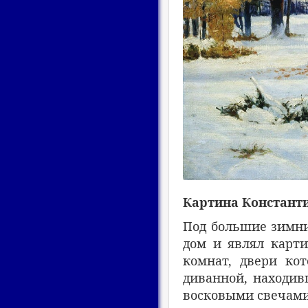
Картина Константи
Под большие зимни
дом и являл карти
комнат, двери ко
диванной, находив
восковыми свечами