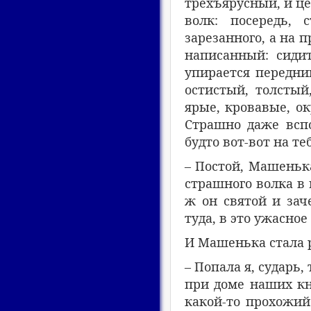
трехъярусный, и це
волк: посередь, 
зарезанного, а на п
написанный: сидит
упирается передним
остистый, толстый
ярые, кровавые, ок
Страшно даже вспо
будто вот-вот на те
– Постой, Машенька
страшного волка в 
ж он святой и зач
туда, в это ужасное
И Машенька стала 
– Попала я, сударь,
при доме наших кн
какой-то прохожий 