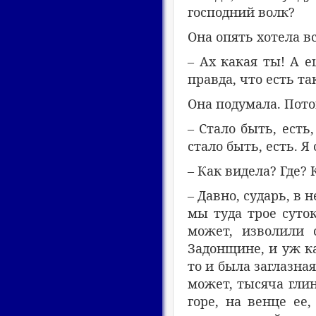
господний волк?
Она опять хотела вс
– Ах какая ты! А 
правда, что есть та
Она подумала. Пото
– Стало быть, есть
стало быть, есть. Я 
– Как видела? Где? 
– Давно, сударь, в 
мы туда трое суток
может, изволили 
Задонщине, и уж ка
то и была заглазна
может, тысяча глин
горе, на венце ее