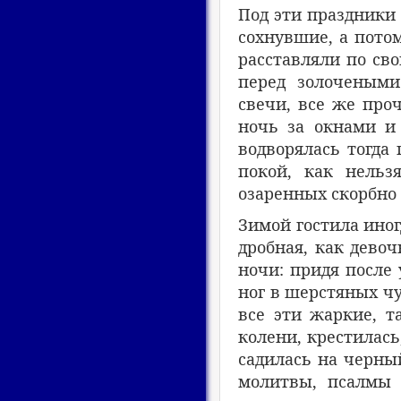
Под эти праздники 
сохнувшие, а пото
расставляли по сво
перед золочеными
свечи, все же про
ночь за окнами и
водворялась тогда
покой, как нельз
озаренных скорбно
Зимой гостила иног
дробная, как девоч
ночи: придя после
ног в шерстяных ч
все эти жаркие, т
колени, крестилась
садилась на черный
молитвы, псалмы 