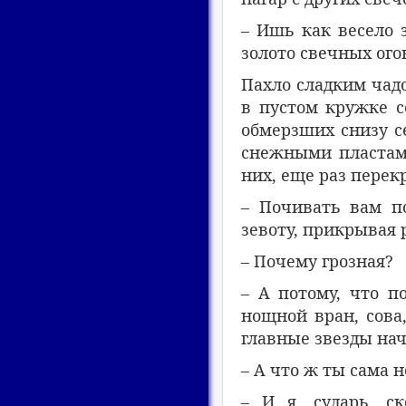
– Ишь как весело з
золото свечных ого
Пахло сладким чадо
в пустом кружке се
обмерзших снизу с
снежными пластам
них, еще раз перек
– Почивать вам по
зевоту, прикрывая р
– Почему грозная?
– А потому, что п
нощной вран, сова
главные звезды нач
– А что ж ты сама 
– И я, сударь, с