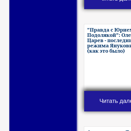
"Правда с Юрие
Подолякой": Оле
Царев - последн
режима Януков
(как это было)
Читать дал