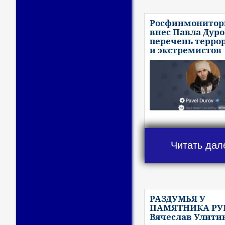
Росфинмонитор
внес Павла Дуро
перечень терро
и экстремистов
Читать дал
РАЗДУМЬЯ У
ПАМЯТНИКА РУБ
Вячеслав Улити