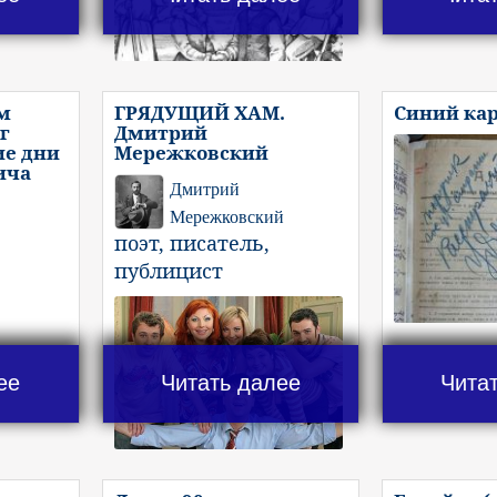
м
ГРЯДУЩИЙ ХАМ.
Синий ка
г
Дмитрий
ие дни
Мережковский
ича
Дмитрий
Мережковский
поэт, писатель,
публицист
ее
Читать далее
Чита