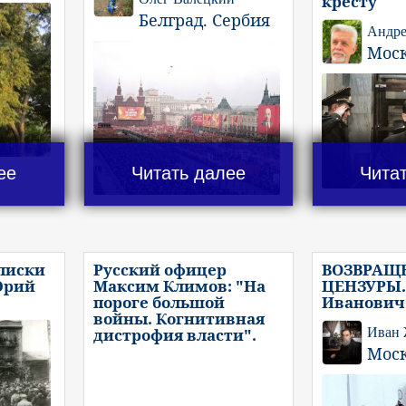
кресту
Белград. Сербия
Андре
Мос
ее
Читать далее
Чита
писки
Русский офицер
ВОЗВРАЩ
Юрий
Максим Климов: "На
ЦЕНЗУРЫ.
пороге большой
Иванович
войны. Когнитивная
дистрофия власти".
Иван
Мос