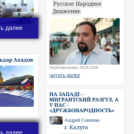
Русское Народное
Движение
ть далее
льдар Ахадов
Опубликовано 20.06.2026
ЧИТАТЬ ДАЛЕЕ
НА ЗАПАДЕ –
МИГРАНТСКИЙ РАЗГУЛ, А
У НАС –
«ДРУЖБОНАРОДНОСТЬ»
Андрей Сошенко
г. Калуга
ть далее