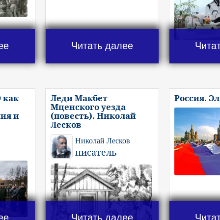
ее
Читать далее
Чита
 как
Леди Макбет
Россия. Э
Мценского уезда
ия и
(повесть). Николай
Лесков
Николай Лесков
писатель
ее
Читать далее
Чита