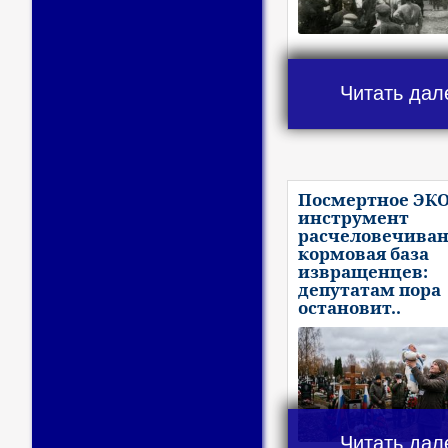
Читать дал
Посмертное ЭКО
инструмент
расчеловечиван
кормовая база
извращенцев:
депутатам пора
остановит..
Читать дал