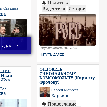
Политика
Видеотека
История
й Савельев
ква
ть далее
Опубликовано 20.06.2026
ЧИТАТЬ ДАЛЕЕ
ОТПОВЕДЬ
ЕНИЕ
СИНОДАЛЬНОМУ
 Иван
КОМСОМОЛЬЦУ (Кириллу
 Жук
Фролову).
 Жук
Сергей Моисеев
ква
Харьков
Православие