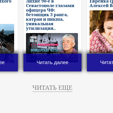
ихого
Лихие 90-е в
Еврейка (
Севастополе глазами
Алексей 
офицера ЧФ:
бетонщик 3 ранга,
катран и пикша,
уникальная
утилизация..
ее
Читать далее
Чита
ЧИТАТЬ ЕЩЕ