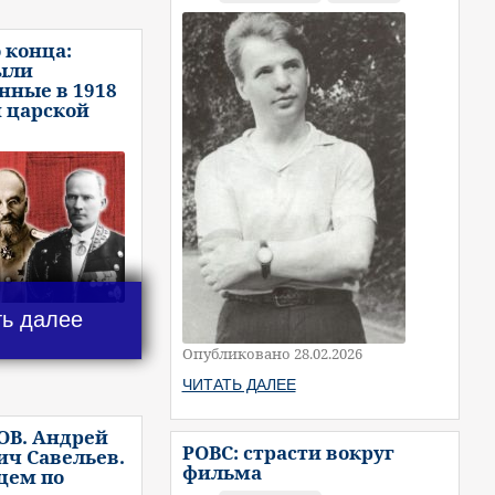
 конца:
ыли
нные в 1918
и царской
ть далее
Опубликовано 28.02.2026
ЧИТАТЬ ДАЛЕЕ
ОВ. Андрей
РОВС: страсти вокруг
ч Савельев.
фильма
цем по