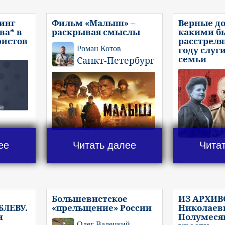
инг
Фильм «Малыш» –
Верные до
ва* в
раскрывая смыслы
какими б
ристов
расстреля
Роман Котов
году слуг
семьи
Санкт-Петербург
ее
Читать далее
Чита
Большевистское
ИЗ АРХИВ
ЛЕВУ.
«прельщение» России
Николаеви
н
Полумеся
Олег Валецкий