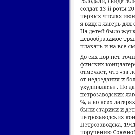
голодали, свидетел
солдат 13-й роты 2
первых числах июня
я видел лагерь для 
На детей было жутк
невообразимое тряп
плакать и на все 
До сих пор нет точ
финских концлагеря
отмечает, что «за л
от недоедания и бо
ухудшалась» . По д
петрозаводских лаге
%, а во всех лагеря
были старики и де
петрозаводских кон
Петрозаводска, 194
поручению Союзной 