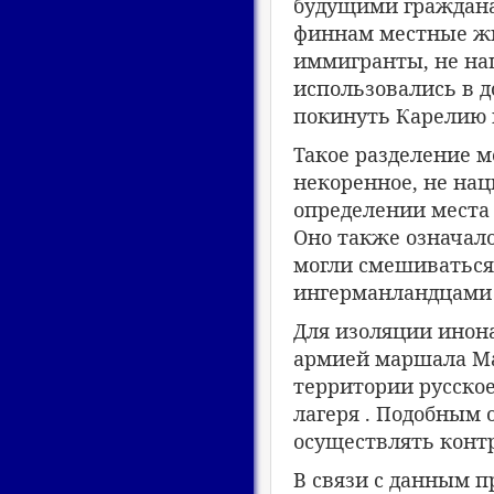
будущими граждана
финнам местные жи
иммигранты, не на
использовались в 
покинуть Карелию 
Такое разделение м
некоренное, не на
определении места
Оно также означало
могли смешиваться
ингерманландцами 
Для изоляции инон
армией маршала Ма
территории русско
лагеря . Подобным
осуществлять конт
В связи с данным п