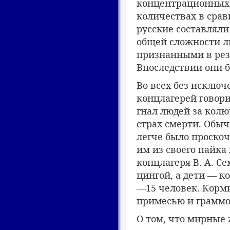
концентрационных 
количествах в срав
русские составляли
общей сложности л
признанными в рез
Впоследствии они 
Во всех без исклю
концлагерей говори
гнал людей за колю
страх смерти. Обыч
легче было проскоч
им из своего пайка
концлагеря В. А. Се
цингой, а дети — 
—15 человек. Корми
примесью и граммов
О том, что мирные