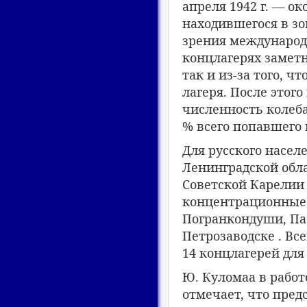
апреля 1942 г. — ок
находившегося в зо
зрения международн
концлагерях заметн
так и из-за того, 
лагеря. После этог
численность колебал
% всего попавшего 
Для русского насел
Ленинградской обл
Советской Карелии
концентрационные л
Погранкондуши, Паа
Петрозаводске . Вс
14 концлагерей для
Ю. Куломаа в работ
отмечает, что пред