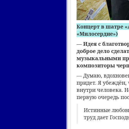
Концерт в шатре 
«Милосердие»)
— Идея с благотв
доброе дело сдела
музыкальными прои
композиторы черп
— Думаю, вдохновен
придет. Я убеждён,
внутри человека. Но
первую очередь пос
Истинные любовь
труд дает Господ