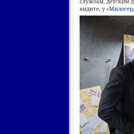
службам, детским 
видите, у
«Милосер