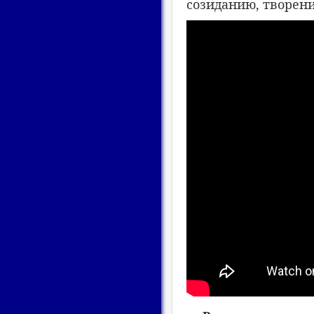
созиданию, творен