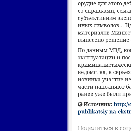
орудие для этого де
со справками, ссы
субъективизм экспе
иных символов… Ид
материалов Минюст
вынесено решение –
По данным МВД, ком
эксплуатации и по
криминалистически
ведомства, в серье
новинка участие н
части наполняют ба
ранее уже были пр
Источник:
http:/
publikatsiy-na-eks
Поделиться в соц