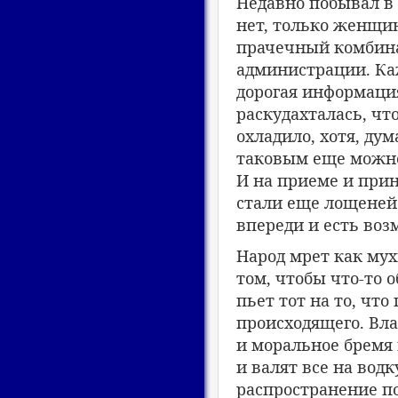
Недавно побывал в 
нет, только женщин
прачечный комбинат
администрации. Каж
дорогая информация
раскудахталась, чт
охладило, хотя, дум
таковым еще можно 
И на приеме и прин
стали еще лощеней 
впереди и есть воз
Народ мрет как мух
том, чтобы что-то о
пьет тот на то, что
происходящего. Вла
и моральное бремя 
и валят все на водк
распространение по