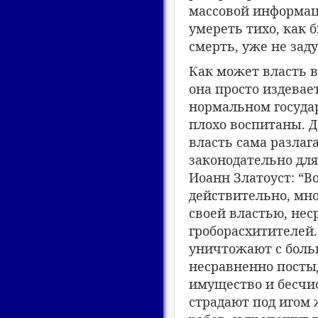
массовой информаци
умереть тихо, как 
смерть, уже не зад
Как может власть в
она просто издевает
нормальном государ
плохо воспитаны. Д
власть сама разлаг
законодательно для 
Иоанн Златоуст: “В
действительно, мно
своей властью, нес
гроборасхитителей.
уничтожают с боль
несравненно постыд
имущество и бесчис
страдают под игом 