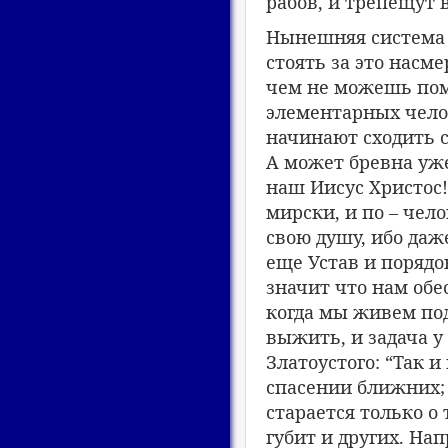
рабов, и трепещут в
Нынешняя система н
стоять за это насм
чем не можешь пом
элементарных челов
начинают сходить с
А может бревна уже
наш Иисус Христос
мирски, и по – чел
свою душу, ибо даж
еще Устав и порядо
значит что нам обе
когда мы живем под
выжить, и задача у
Златоустого: “Так и
спасении ближних; 
старается только о 
губит и других. На