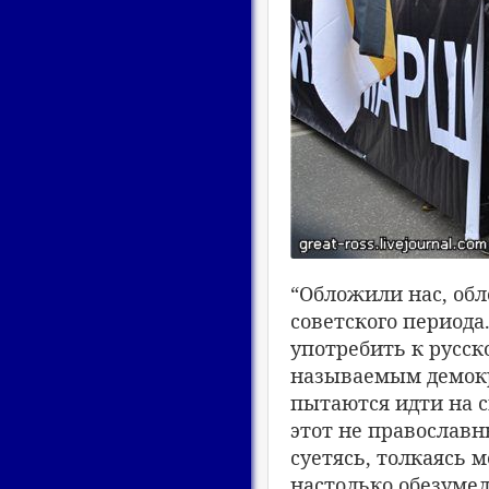
“Обложили нас, обл
советского период
употребить к русск
называемым демокр
пытаются идти на 
этот не православн
суетясь, толкаясь 
настолько обезумел