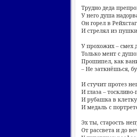
Трудно деда препр
У него душа надорв
Он горел в Рейхста
И стрелял из пушки
У прохожих – смех 
Только мент с душ
Прошипел, как ван
– Не заткнёшься, б
И стучит протез не
И глаза – тоскливо
И рубашка в клетку
И медаль с портрет
Эх ты, старость неп
От рассвета и до ве