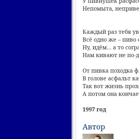
У пивнушек расфас
Непомыта, неприве
Каждый раз тебя у
Всё одно же – пиво
Ну, идём… а то сог
Нам кивают не по-д
От пивка походка ф
В голове асфальт к
Так вот жизнь прохо
А потом она кончае
1997 год
Автор