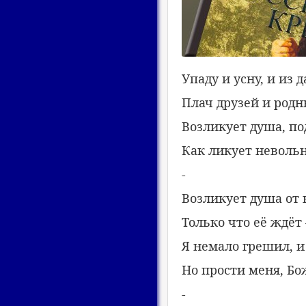
Упаду и усну, и из
Плач друзей и родн
Возликует душа, п
Как ликует невольн
-
Возликует душа от 
Только что её ждёт 
Я немало грешил, и
Но прости меня, Бож
-