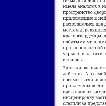
По масштабности и
имела аналогов в и
пространство Двор
прилегающие к ней
располагались два 
мостом деревянных
красногвардейцы, 
набитыми мешками 
противоположной с
укрывались статис
юнкеров.
Зрители располага
действия. А в само
восьми тысяч челов
привлечены военная
крестьяне из сосед
инсценировку взяти
следили за предста