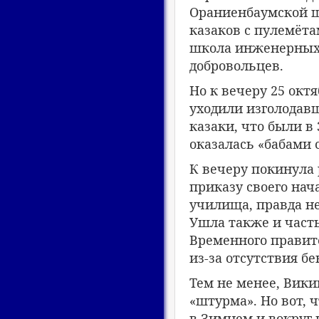
Ораниенбаумской ш
казаков с пулемёт
школа инженерных 
добровольцев.
Но к вечеру 25 окт
уходили изголодав
казаки, что были в
оказалась «бабами 
К вечеру покинула
приказу своего на
училища, правда не
Ушла также и част
Временного правит
из-за отсутствия б
Тем не менее, Вики
«штурма». Но вот, 
в Зимнем и вокруг 