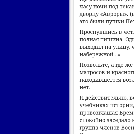
часу ночи под тека
дворцу «Авроры». (
это были пушки Пе
Проснувшись в четв
полная тишина. Од
выходил на улицу, 
набережной…»
Позвольте, а где ж
матросов и красног
находившегося возл
нет.
И действительно, в
учебниках истории,
провозглашая Врем
спокойно заседало 
группа членов Вое