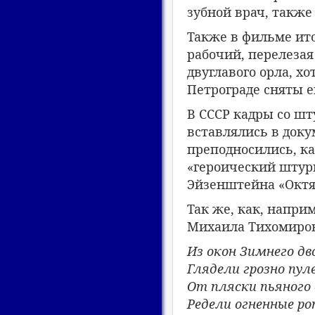
зубной врач, также
Также в фильме ит
рабочий, перелезая
двуглавого орла, х
Петрограде сняты е
В СССР кадры со шт
вставлялись в док
преподносились, к
«героический штур
Эйзенштейна «Октя
Так же, как, напри
Михаила Тихомиров
Из окон Зимнего дв
Глядели грозно пу
От пляски пьяного 
Редели огненные ро