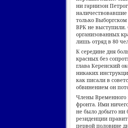
ни гарнизон Петрог
наличествовавшие н
только Выборгском 
ВРК не выступили.
организованных кра
лишь отряд в 80 че
К середине дня бо
красных без сопро
глава Керенский ок
никаких инструкций
как писали в совет
обвинением он пот
Члены Временного 
фронта. Ими ничего
не было добыто ни 
резиденции правит
первой половине д