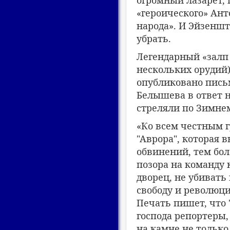
«героического» Ант
народа». И Эйзеншт
убрать.
Легендарный «залп 
нескольких орудий) 
опубликовано письм
Белышева в ответ н
стреляли по Зимнем
«Ко всем честным 
"Аврора", которая 
обвинений, тем бо
позора на команду
дворец, не убивать
свободу и революц
Печать пишет, что 
господа репортеры,
на камне не только