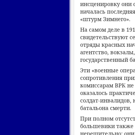
инсценировку они с
началась последняя
«штурм Зимнего».
На самом деле в 191
свидетельствуют се
отряды красных на
агентство, вокзалы
государственный б
Эти «военные опера
сопротивления при
комиссарам ВРК не
оказалось практиче
солдат-инвалидов, 
батальона смерти.
При полном отсутст
большевики также 
нерешительно: они 