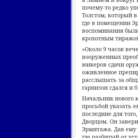
почему-то редко уп
Толстом, который в
где в помещении Эр
воспоминания были
крохотным тиражом
«Около 9 часов веч
вооруженных преоб
юнкеров сдачи оруж
оживленное препир
расслышать за общи
гарнизон сдался и
Начальник нового к
просьбой указать е
последние для того
Дворцом. Он завери
Эрмитажа. Дав ему 
где разбитый от ус