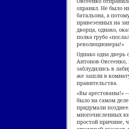
Овсеенко отправила
охранял. Не было н
батальона, а потом
привезенных на зим
дворца, однако, ок
полка грубо «посла
революционеры!»
Однако одна дверь 
Антонов-Овсеенко, 
заблудились в лаби
же зашли в комнат
правительства.
«Вы арестованы!» —
было на самом дел
придумали позднее
многочисленных кн
простой причине, 
огромный лазарет, 