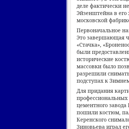
деле фактически н
Эйзенштейна в его
московской фабрике
Первоначальное на
Это завершающая ч
«Стачка», «Бронено
были предоставлен
исторические кост
массовки было поз
разрешили снимать
подступах к Зимнем
Для придания карт
профессиональных 
цементного завода 
пошили костюм, пал
Керенского снималс
Зиновьева играл его