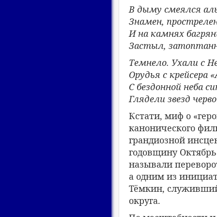
В дыму смеялся ал
Знамен, простреле
И на камнях багрян
Застыл, затоптанн
Темнело. Ухали с Н
Орудья с крейсера «
С бездонной неба с
Глядели звезд черв
Кстати, миф о «гер
канонического филь
грандиозной инсце
годовщину Октябрь
называли переворо
а одним из инициа
Тёмкин, служивший
округа.