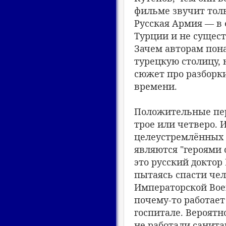
фильме звучит толь
Русская Армия — в 
Турции и не сущест
Зачем авторам пона
турецкую столицу, 
сюжет про разборк
времени.
Положительные перс
трое или четверо. 
целеустремлённых 
являются "героями
это русский доктор
пытаясь спасти че
Императорской Вое
почему-то работает
госпитале. Вероятно
не работали санита