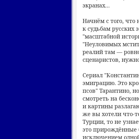
экранах...
Начнём с того, что
к судьбам русских 
"масштабной истор
"Неуловимых мстит
реалий там — ровно
сценаристов, нужн
Сериал "Константин
эмиграцию. Это кро
псов" Тарантино, но
смотреть на беско
и картины разлагаю
же вы хотели что-то
Турции, то не узна
это прирождённые 
исключением одной,