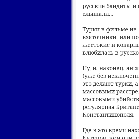
русские бандиты и п
слышали...
Турки в фильме не 
взяточники, или п
жестокие и коварн
влюбилась в русског
Ну, и, наконец, ан
(уже без исключени
это делают турки, 
массовыми расстре
массовыми убийств
регулярная Британ
Константинополя.
Где в это время на
Кутепов, чем они в